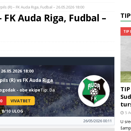
ils (R) – FK Auda Riga, Fudbal – 26.05.2026 18:00
TI
– FK Auda Riga, Fudbal –
TIP
 26.05.2026 18:00
ils (R) vs FK Auda Riga
TIP
ogodak - obe ekipe
Tip: Da
Sud
60
VIVATBET
tur
8/10 ULOG
5 A
26/05/2026 00:11
U sre
šampi