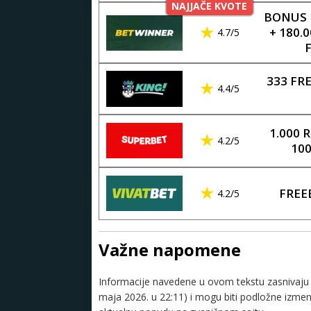
NAJJAČE KVOTE
BONUS 
+ 180.
4.7/5
333 FR
4.4/5
1.000 
4.2/5
100
FREE
4.2/5
Važne napomene
Informacije navedene u ovom tekstu zasnivaju s
maja 2026. u 22:11) i mogu biti podložne izme