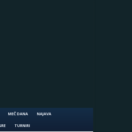
MEČ DANA
NAJAVA
GRE
TURNIRI