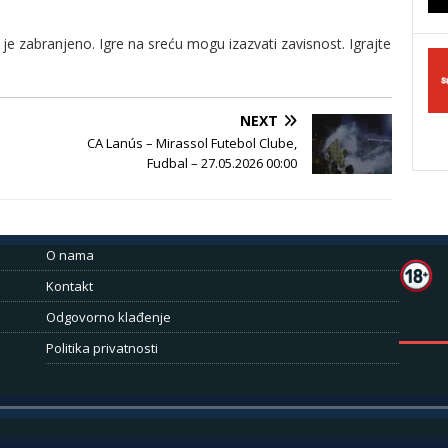
je zabranjeno. Igre na sreću mogu izazvati zavisnost. Igrajte
NEXT
CA Lanús – Mirassol Futebol Clube,
Fudbal – 27.05.2026 00:00
O nama
Kontakt
Odgovorno klađenje
Politika privatnosti