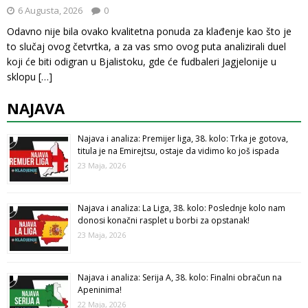
6 Augusta, 2026
0
Odavno nije bila ovako kvalitetna ponuda za klađenje kao što je
to slučaj ovog četvrtka, a za vas smo ovog puta analizirali duel
koji će biti odigran u Bjalistoku, gde će fudbaleri Jagjelonije u
sklopu
[…]
NAJAVA
Najava i analiza: Premijer liga, 38. kolo: Trka je gotova,
titula je na Emirejtsu, ostaje da vidimo ko još ispada
23 Maja, 2026
Najava i analiza: La Liga, 38. kolo: Poslednje kolo nam
donosi konačni rasplet u borbi za opstanak!
23 Maja, 2026
Najava i analiza: Serija A, 38. kolo: Finalni obračun na
Apeninima!
22 Maja, 2026