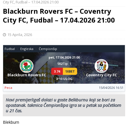
City FC, Fudbal – 17.04.2026 21:00
Blackburn Rovers FC – Coventry
City FC, Fudbal – 17.04.2026 21:00
15 Aprila, 2026
Fudbal
Engleska
Čempionšip
pet, 17.04.2026 21:00
1X2
Tip: 1
3.74
1XBET
Blackburn Rovers FC
Coventry City FC
7/10 ULOG
Peca
15/04/2026 16:51
Novi premijerligaš dolazi u goste Belkburnu koji se bori za
opostanak. takmica Čempionšipa igra se u petak sa početkom
u 21 čas.
Blekburn