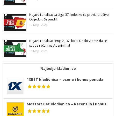
Najava i analiza: La Liga, 37. kolo: Ko će praviti društvo
Ovijedu u Segundi?
17 Maja, 2026
Najava i analiza: Serija A, 37. kolo: Došlo vreme da se
svode računi na Apeninima!
16 Maja, 2026
Najbolje kladionice
1XBET kladionica – ocena i bonus ponuda
Mozzart Bet Kladionica – Recenzija i Bonus