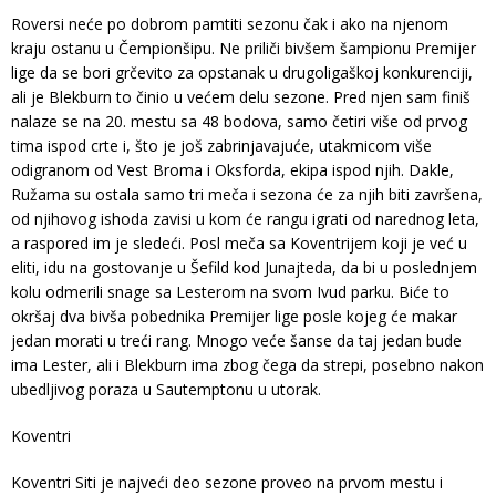
Roversi neće po dobrom pamtiti sezonu čak i ako na njenom
kraju ostanu u Čempionšipu. Ne priliči bivšem šampionu Premijer
lige da se bori grčevito za opstanak u drugoligaškoj konkurenciji,
ali je Blekburn to činio u većem delu sezone. Pred njen sam finiš
nalaze se na 20. mestu sa 48 bodova, samo četiri više od prvog
tima ispod crte i, što je još zabrinjavajuće, utakmicom više
odigranom od Vest Broma i Oksforda, ekipa ispod njih. Dakle,
Ružama su ostala samo tri meča i sezona će za njih biti završena,
od njihovog ishoda zavisi u kom će rangu igrati od narednog leta,
a raspored im je sledeći. Posl meča sa Koventrijem koji je već u
eliti, idu na gostovanje u Šefild kod Junajteda, da bi u poslednjem
kolu odmerili snage sa Lesterom na svom Ivud parku. Biće to
okršaj dva bivša pobednika Premijer lige posle kojeg će makar
jedan morati u treći rang. Mnogo veće šanse da taj jedan bude
ima Lester, ali i Blekburn ima zbog čega da strepi, posebno nakon
ubedljivog poraza u Sautemptonu u utorak.
Koventri
Koventri Siti je najveći deo sezone proveo na prvom mestu i