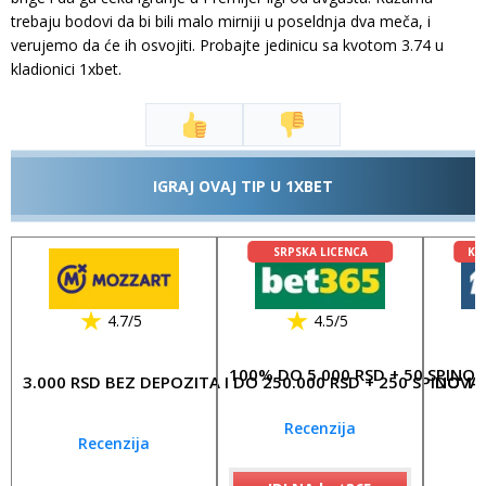
trebaju bodovi da bi bili malo mirniji u poseldnja dva meča, i
verujemo da će ih osvojiti. Probajte jedinicu sa kvotom 3.74 u
kladionici 1xbet.
IGRAJ OVAJ TIP U 1XBET
SRPSKA LICENCA
KL
4.7/5
4.5/5
100% DO 5.000 RSD + 50 SPINO
3.000 RSD BEZ DEPOZITA I DO 250.000 RSD + 250 SPINOVA
DO 17
Recenzija
Recenzija