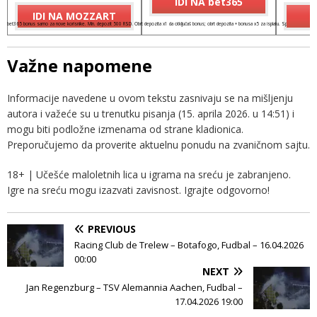
IDI NA bet365
IDI NA MOZZART
I
bet365 bonus samo za nove korisnike. Min. depozit 500 RSD. Obrt depozita x1 da otključaš bonus; obrt depozita + bonusa x5 za isplatu. Spinovi važe 7 dana
Važne napomene
Informacije navedene u ovom tekstu zasnivaju se na mišljenju
autora i važeće su u trenutku pisanja (15. aprila 2026. u 14:51) i
mogu biti podložne izmenama od strane kladionica.
Preporučujemo da proverite aktuelnu ponudu na zvaničnom sajtu.
18+ | Učešće maloletnih lica u igrama na sreću je zabranjeno.
Igre na sreću mogu izazvati zavisnost. Igrajte odgovorno!
PREVIOUS
Racing Club de Trelew – Botafogo, Fudbal – 16.04.2026
00:00
NEXT
Jan Regenzburg – TSV Alemannia Aachen, Fudbal –
17.04.2026 19:00