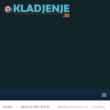
HOME
BESPLATNI TIPOVI
Blackburn Rovers FC – Coventry