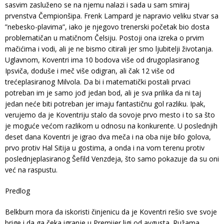
sasvim zasluženo se na njemu nalazi i sada u sam smiraj
prvenstva Čempionšipa. Frenk Lampard je napravio veliku stvar sa
”nebesko-plavima”, iako je njegovo trenerski početak bio dosta
problematičan u matičnom Čelsiju. Postoji ona izreka o prvim
mačićima i vodi, ali je ne bismo citirali jer smo ljubitelji životanja.
Uglavnom, Koventri ima 10 bodova više od drugoplasiranog
Ipsviča, doduše i meč više odigran, ali čak 12 više od
trećeplasiranog Milvola. Da bi i matematički postali prvaci
potreban im je samo jođ jedan bod, ali je sva prilika da ni taj
jedan neće biti potreban jer imaju fantastičnu gol razliku. Ipak,
verujemo da je Koventriju stalo da sovoje prvo mesto i to sa što
je moguće većom razlikom u odnosu na konkurente. U poslednjih
deset dana Koventri je igrao dva meča i na oba nije bilo golova,
prvo protiv Hal Sitija u gostima, a onda i na vom terenu protiv
poslednjeplasiranog Šefild Venzdeja, što samo pokazuje da su oni
već na raspustu.
Predlog
Belkburn mora da iskoristi činjenicu da je Koventri rešio sve svoje
brige i da ga čeka igranje u Premijer ligi od avgusta. Ružama