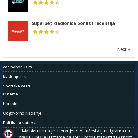
Superbet kladionica bonus i recenzija
Next »
casinobonus.rs
kladenje.mk
Sportske vesti
O nama
Kontakt
Odgovorno klađenje
Politika privatnosti
Maloletnicima je zabranjeno da učestvuju u igrama na
sreću, učešće u igrama na sreću može izazvati zavisnost.