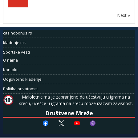
Next »
casinobonus.rs
kladenje.mk
Sportske vesti
O nama
Kontakt
Odgovorno klađenje
Politika privatnosti
Maloletnicima je zabranjeno da učestvuju u igrama na
sreću, učešće u igrama na sreću može izazvati zavisnost.
Društvene Mreže