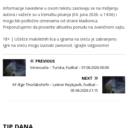
Informacije navedene u ovom tekstu zasnivaju se na mišljenju
autora i važeće su u trenutku pisanja (04. juna 2026. u 14:06) i
mogu biti podložne izmenama od strane kladionica.
Preporučujemo da proverite aktuelnu ponudu na zvaničnom sajtu.
18+ | Učešće maloletnih lica u igrama na sreću je zabranjeno.
Igre na sreću mogu izazvati zavisnost. Igrajte odgovorno!
PREVIOUS
Venecuela – Turska, Fudbal – 07.06.2026 00:00
NEXT
KF Ægir Thorlákshöfn – Leiknir Reykjavík, Fudbal –
05.06.2026 21:15
TIP DANA