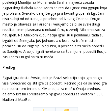
poslednji Mundijal za Mohameda Salaha, najveću zvezdu
egipatskog fudbala ikada. Mora se reći da Egipat ima ggrupu koja
je prolazna. Svakako da ej Belgija prvi favorit grupe, ali Egipćani
nisu slabiji od od Irana, a posebno od Novog Zelanda. Drugo
mesto je obaveza za Faraone i verujemo da bi se svaki drugi
rezultat, osim plasmana u nokaut fazu, u zemlji Nila smatrao za
neuspeh. Na Afričkom kupu nacija igrali su u polufinalu, tada su
izgubili od Senegala, još jednom, a u borbi za treće mesto
poraženi su od Nigerije. Međutim, u poslednja tri meča pobedili
su Saudijsku Arabiju, igrali nerešeno sa Španijom i pobedili Rusiju.
Nisu primili ni gol na ta tri meča.
Predlog
Egipat igra dosta čvrsto, dok je Brazil selekcija koja igra na gol
više. Videćemo čiji stil igre će pobediti. Recimo još da se meč igra
na neutralnom terenu u Klivlendu, a za meč u Ohaju prednost
dajemo Brazlu i predlažemo njegovu pobedu sa kvotom 1.35 u
kladionici MaxBet.