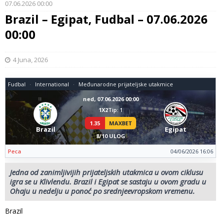
07.06.2026 00:00
Brazil – Egipat, Fudbal – 07.06.2026
00:00
4 Juna, 2026
Fudbal
International
Međunarodne prijateljske utakmice
ned, 07.06.2026 00:00
1X2
Tip: 1
1.35
MAXBET
Brazil
Egipat
8/10 ULOG
Peca
04/06/2026 16:06
Jedna od zanimljivijih prijateljskih utakmica u ovom ciklusu
igra se u Klivlendu. Brazil i Egipat se sastaju u ovom gradu u
Ohaju u nedelju u ponoć po srednjeevropskom vremenu.
Brazil