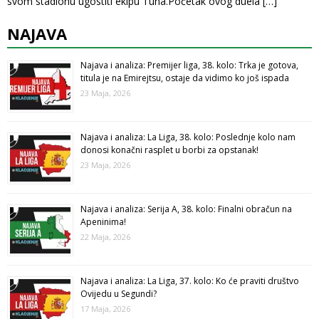
svom stadionu ugostiti ekipu Tuna.Početak ovog duela
[…]
NAJAVA
Najava i analiza: Premijer liga, 38. kolo: Trka je gotova,
titula je na Emirejtsu, ostaje da vidimo ko još ispada
23 Maja, 2026
Najava i analiza: La Liga, 38. kolo: Poslednje kolo nam
donosi konačni rasplet u borbi za opstanak!
23 Maja, 2026
Najava i analiza: Serija A, 38. kolo: Finalni obračun na
Apeninima!
22 Maja, 2026
Najava i analiza: La Liga, 37. kolo: Ko će praviti društvo
Ovijedu u Segundi?
17 Maja, 2026