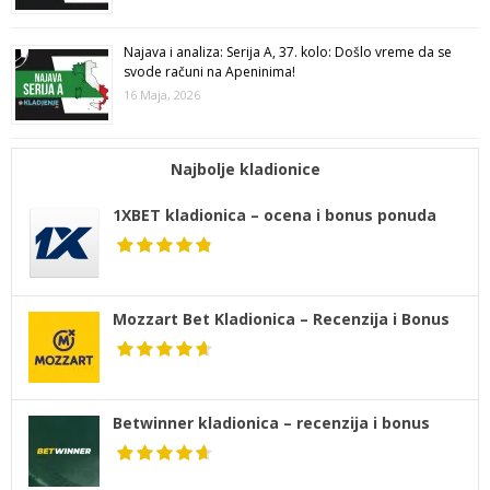
Najava i analiza: Serija A, 37. kolo: Došlo vreme da se
svode računi na Apeninima!
16 Maja, 2026
Najbolje kladionice
1XBET kladionica – ocena i bonus ponuda
Mozzart Bet Kladionica – Recenzija i Bonus
Betwinner kladionica – recenzija i bonus