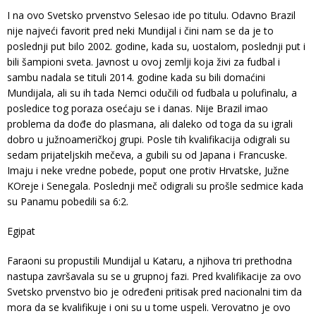
I na ovo Svetsko prvenstvo Selesao ide po titulu. Odavno Brazil
nije najveći favorit pred neki Mundijal i čini nam se da je to
poslednji put bilo 2002. godine, kada su, uostalom, poslednji put i
bili šampioni sveta. Javnost u ovoj zemlji koja živi za fudbal i
sambu nadala se tituli 2014. godine kada su bili domaćini
Mundijala, ali su ih tada Nemci odučili od fudbala u polufinalu, a
posledice tog poraza osećaju se i danas. Nije Brazil imao
problema da dođe do plasmana, ali daleko od toga da su igrali
dobro u južnoameričkoj grupi. Posle tih kvalifikacija odigrali su
sedam prijateljskih mečeva, a gubili su od Japana i Francuske.
Imaju i neke vredne pobede, poput one protiv Hrvatske, Južne
KOreje i Senegala. Poslednji meč odigrali su prošle sedmice kada
su Panamu pobedili sa 6:2.
Egipat
Faraoni su propustili Mundijal u Kataru, a njihova tri prethodna
nastupa završavala su se u grupnoj fazi. Pred kvalifikacije za ovo
Svetsko prvenstvo bio je određeni pritisak pred nacionalni tim da
mora da se kvalifikuje i oni su u tome uspeli. Verovatno je ovo