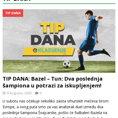
TIP DANA
TIP DANA: Bazel – Tun: Dva poslednja
šampiona u potrazi za iskupljenjem!
9 Augusta, 2026
0
U subotu nas očekuje nekoliko zaista vrhunskih mečeva širom
Evrope, a ovog puta smo za vas analizirali duel između dva
poslednja šampiona Švajcarske, pošto će fudbaleri Bazela na