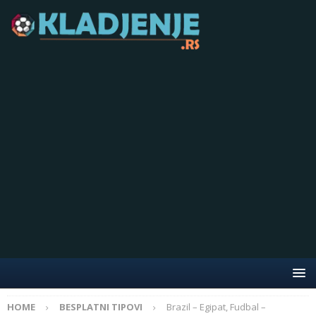
HOME
BESPLATNI TIPOVI
Brazil – Egipat, Fudbal –