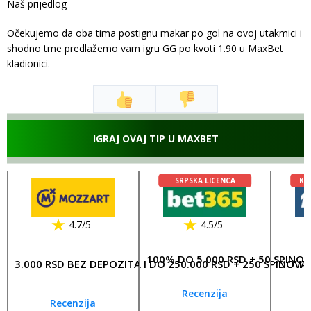
Naš prijedlog
Očekujemo da oba tima postignu makar po gol na ovoj utakmici i
shodno tme predlažemo vam igru GG po kvoti 1.90 u MaxBet
kladionici.
IGRAJ OVAJ TIP U MAXBET
SRPSKA LICENCA
KL
4.7/5
4.5/5
100% DO 5.000 RSD + 50 SPINO
3.000 RSD BEZ DEPOZITA I DO 250.000 RSD + 250 SPINOVA
DO 17
Recenzija
Recenzija