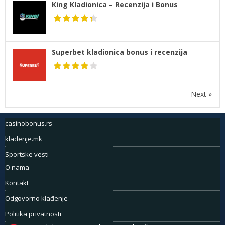
King Kladionica – Recenzija i Bonus
Superbet kladionica bonus i recenzija
Next »
casinobonus.rs
kladenje.mk
Sportske vesti
O nama
Kontakt
Odgovorno klađenje
Politika privatnosti