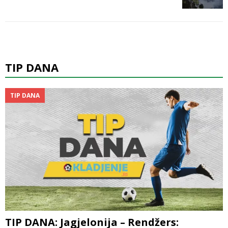
TIP DANA
TIP DANA
TIP DANA: Jagjelonija – Rendžers: