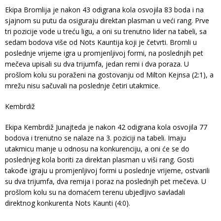
Ekipa Bromlija je nakon 43 odigrana kola osvojila 83 boda i na
sjajnom su putu da osiguraju direktan plasman u veći rang. Prve
tri pozicije vode u treću ligu, a oni su trenutno lider na tabeli, sa
sedam bodova više od Nots Kauntija koji je četvrti. Bromli u
poslednje vrijeme igra u promjenljivoj formi, na poslednjih pet
mečeva upisali su dva trijumfa, jedan remi i dva poraza. U
prošlom kolu su poraženi na gostovanju od Milton Kejnsa (2:1), a
mrežu nisu sačuvali na poslednje četiri utakmice.
Kembrdiž
Ekipa Kembrdiž Junajteda je nakon 42 odigrana kola osvojila 77
bodova i trenutno se nalaze na 3. poziciji na tabeli. Imaju
utakmicu manje u odnosu na konkurenciju, a oni će se do
poslednjeg kola boriti za direktan plasman u viši rang. Gosti
takođe igraju u promjenljivoj formi u poslednje vrijeme, ostvarili
su dva trijumfa, dva remija i poraz na poslednjih pet mečeva. U
prošlom kolu su na domaćem terenu ubjedljivo savladali
direktnog konkurenta Nots Kaunti (4:0).