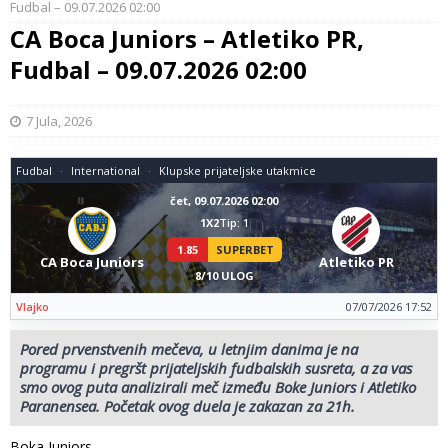
Fudbal – 09.07.2026 02:00
CA Boca Juniors – Atletiko PR,
Fudbal – 09.07.2026 02:00
7 Jula, 2026
Fudbal
International
Klupske prijateljske utakmice
čet, 09.07.2026 02:00
1X2
Tip: 1
1.85
SUPERBET
CA Boca Juniors
Atletiko PR
8/10 ULOG
Vlajko
07/07/2026 17:52
Pored prvenstvenih mečeva, u letnjim danima je na
programu i pregršt prijateljskih fudbalskih susreta, a za vas
smo ovog puta analizirali meč između Boke Juniors i Atletiko
Paranensea. Početak ovog duela je zakazan za 21h.
Boka Juniors