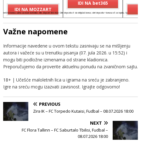
IDI NA bet365
IDI NA MOZZART
I
bet365 bonus samo za nove korisnike. Min. depozit 500 RSD. Obrt depozita x1 da otključaš bonus; obrt depozita + bonusa x5 za isplatu. Spinovi važe 7 dana
Važne napomene
Informacije navedene u ovom tekstu zasnivaju se na mišljenju
autora i važeće su u trenutku pisanja (07. jula 2026. u 15:52) i
mogu biti podložne izmenama od strane kladionica.
Preporučujemo da proverite aktuelnu ponudu na zvaničnom sajtu.
18+ | Učešće maloletnih lica u igrama na sreću je zabranjeno.
Igre na sreću mogu izazvati zavisnost. Igrajte odgovorno!
PREVIOUS
Zirə IK – FC Torpedo Kutaisi, Fudbal – 08.07.2026 18:00
NEXT
FC Flora Tallinn – FC Saburtalo Tbilisi, Fudbal –
08.07.2026 18:00