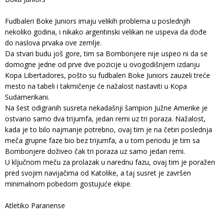
Fudbaleri Boke Juniors imaju velikih problema u poslednjih
nekoliko godina, i nikako argentinski velikan ne uspeva da dođe
do naslova prvaka ove zemlje.
Da stvari budu još gore, tim sa Bombonjere nije uspeo ni da se
domogne jedne od prve dve pozicije u ovogodišnjem izdanju
Kopa Libertadores, pošto su fudbaleri Boke Juniors zauzeli treće
mesto na tabeli i takmičenje će nažalost nastaviti u Kopa
Sudamerikani.
Na šest odigranih susreta nekadašnji šampion Južne Amerike je
ostvario samo dva trijumfa, jedan remi uz tri poraza. Nažalost,
kada je to bilo najmanje potrebno, ovaj tim je na četiri poslednja
meča grupne faze bio bez trijumfa, a u tom periodu je tim sa
Bombonjere doživeo čak tri poraza uz samo jedan remi.
U ključnom meču za prolazak u narednu fazu, ovaj tim je poražen
pred svojim navijačima od Katolike, a taj susret je završen
minimalnom pobedom gostujuće ekipe.
Atletiko Paranense