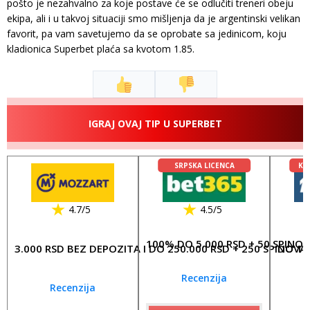
pošto je nezahvalno za koje postave će se odlučiti treneri obeju
ekipa, ali i u takvoj situaciji smo mišljenja da je argentinski velikan
favorit, pa vam savetujemo da se oprobate sa jedinicom, koju
kladionica Superbet plaća sa kvotom 1.85.
IGRAJ OVAJ TIP U SUPERBET
SRPSKA LICENCA
KL
4.7/5
4.5/5
100% DO 5.000 RSD + 50 SPINO
3.000 RSD BEZ DEPOZITA I DO 250.000 RSD + 250 SPINOVA
DO 17
Recenzija
Recenzija