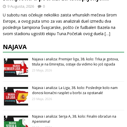
9 Augusta, 2026
0
U subotu nas očekuje nekoliko zaista vrhunskih mečeva širom
Evrope, a ovog puta smo za vas analizirali duel između dva
poslednja šampiona Švajcarske, pošto će fudbaleri Bazela na
svom stadionu ugostiti ekipu Tuna.Početak ovog duela
[…]
NAJAVA
Najava i analiza: Premijer liga, 38. kolo: Trka je gotova,
titula je na Emirejtsu, ostaje da vidimo ko još ispada
23 Maja, 2026
Najava i analiza: La Liga, 38. kolo: Poslednje kolo nam
donosi konačni rasplet u borbi za opstanak!
23 Maja, 2026
Najava i analiza: Serija A, 38. kolo: Finalni obračun na
Apeninima!