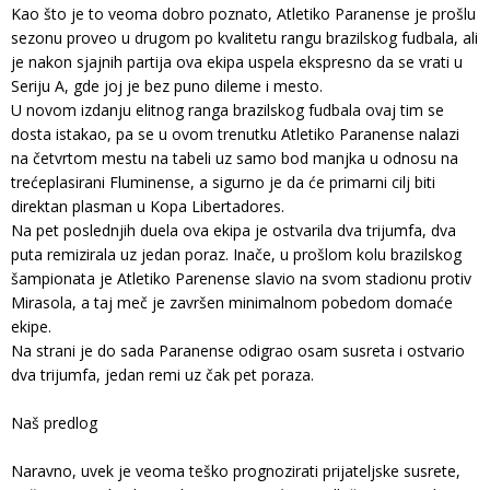
Kao što je to veoma dobro poznato, Atletiko Paranense je prošlu
sezonu proveo u drugom po kvalitetu rangu brazilskog fudbala, ali
je nakon sjajnih partija ova ekipa uspela ekspresno da se vrati u
Seriju A, gde joj je bez puno dileme i mesto.
U novom izdanju elitnog ranga brazilskog fudbala ovaj tim se
dosta istakao, pa se u ovom trenutku Atletiko Paranense nalazi
na četvrtom mestu na tabeli uz samo bod manjka u odnosu na
trećeplasirani Fluminense, a sigurno je da će primarni cilj biti
direktan plasman u Kopa Libertadores.
Na pet poslednjih duela ova ekipa je ostvarila dva trijumfa, dva
puta remizirala uz jedan poraz. Inače, u prošlom kolu brazilskog
šampionata je Atletiko Parenense slavio na svom stadionu protiv
Mirasola, a taj meč je završen minimalnom pobedom domaće
ekipe.
Na strani je do sada Paranense odigrao osam susreta i ostvario
dva trijumfa, jedan remi uz čak pet poraza.
Naš predlog
Naravno, uvek je veoma teško prognozirati prijateljske susrete,