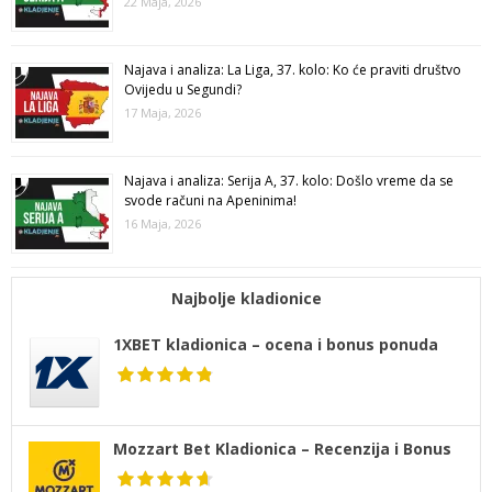
22 Maja, 2026
Najava i analiza: La Liga, 37. kolo: Ko će praviti društvo
Ovijedu u Segundi?
17 Maja, 2026
Najava i analiza: Serija A, 37. kolo: Došlo vreme da se
svode računi na Apeninima!
16 Maja, 2026
Najbolje kladionice
1XBET kladionica – ocena i bonus ponuda
Mozzart Bet Kladionica – Recenzija i Bonus