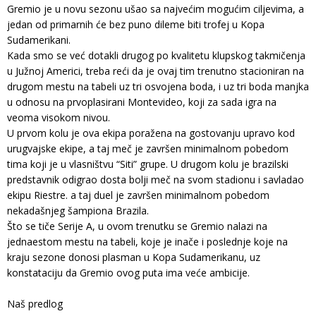
Gremio je u novu sezonu ušao sa najvećim mogućim ciljevima, a
jedan od primarnih će bez puno dileme biti trofej u Kopa
Sudamerikani.
Kada smo se već dotakli drugog po kvalitetu klupskog takmičenja
u Južnoj Americi, treba reći da je ovaj tim trenutno stacioniran na
drugom mestu na tabeli uz tri osvojena boda, i uz tri boda manjka
u odnosu na prvoplasirani Montevideo, koji za sada igra na
veoma visokom nivou.
U prvom kolu je ova ekipa poražena na gostovanju upravo kod
urugvajske ekipe, a taj meč je završen minimalnom pobedom
tima koji je u vlasništvu “Siti” grupe. U drugom kolu je brazilski
predstavnik odigrao dosta bolji meč na svom stadionu i savladao
ekipu Riestre. a taj duel je završen minimalnom pobedom
nekadašnjeg šampiona Brazila.
Što se tiče Serije A, u ovom trenutku se Gremio nalazi na
jednaestom mestu na tabeli, koje je inače i poslednje koje na
kraju sezone donosi plasman u Kopa Sudamerikanu, uz
konstataciju da Gremio ovog puta ima veće ambicije.
Naš predlog