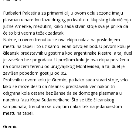
Fudbaleri Palestina za primarni cilj u ovom delu sezone imaju
plasman u narednu fazu drugog po kvalitetu klupskog takmičenja
Južne Amerike, međutim, kako sada stvari stoje sva je prilika da
će to biti veoma težak zadatak.
Naime, u ovom trenutku se ova ekipa nalazi na poslednjem
mestu na tabeli i to uz samo jedan osvojen bod. U prvom kolu je
čileanski predstavnik u gostima kod argentinske Riestre, a taj duel
je završen bez pogodaka. U prošlom kolu je ova ekipa poražena
na domaćem terenu od urugvajskog Montevidea, a taj duel je
završen pobedom gostiju od 0:2.
Protivnik u ovom kolu je Gremio, pa kako sada stvari stoje, vrlo
lako se može desiti da čileanski predstavnik već nakon tri
odigrana kola ostane bez šanse da se domogne plasmana u
narednu fazu Kopa Sudamerikane. Što se tiče čileanskog
šampionata, trenutno se ovaj tim nalazi tek na jedanaestom
mestu na tabeli.
Gremio