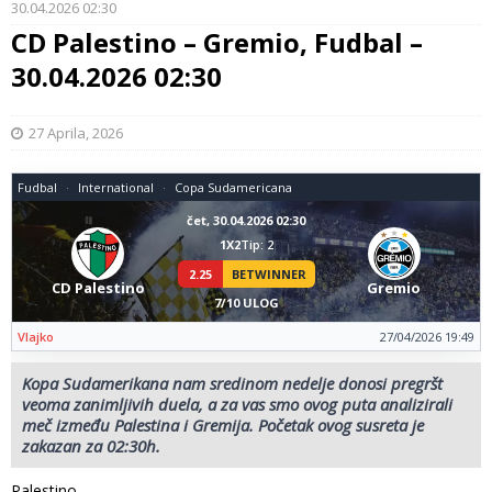
30.04.2026 02:30
CD Palestino – Gremio, Fudbal –
30.04.2026 02:30
27 Aprila, 2026
Fudbal
International
Copa Sudamericana
čet, 30.04.2026 02:30
1X2
Tip: 2
2.25
BETWINNER
CD Palestino
Gremio
7/10 ULOG
Vlajko
27/04/2026 19:49
Kopa Sudamerikana nam sredinom nedelje donosi pregršt
veoma zanimljivih duela, a za vas smo ovog puta analizirali
meč između Palestina i Gremija. Početak ovog susreta je
zakazan za 02:30h.
Palestino