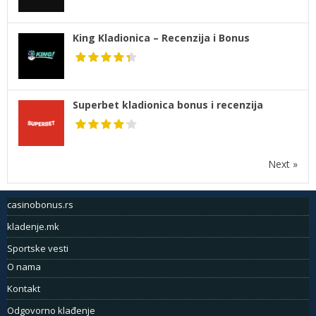
King Kladionica – Recenzija i Bonus
Superbet kladionica bonus i recenzija
Next »
casinobonus.rs
kladenje.mk
Sportske vesti
O nama
Kontakt
Odgovorno klađenje