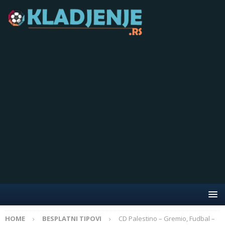
HOME
BESPLATNI TIPOVI
CD Palestino – Gremio, Fudbal –