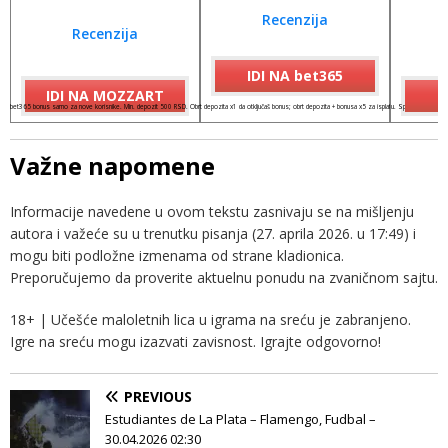
Recenzija
Recenzija
IDI NA bet365
IDI NA MOZZART
I
bet365 bonus samo za nove korisnike. Min. depozit 500 RSD. Obrt depozita x1 da otključaš bonus; obrt depozita + bonusa x5 za isplatu. Spinovi važe 7 dana
Važne napomene
Informacije navedene u ovom tekstu zasnivaju se na mišljenju
autora i važeće su u trenutku pisanja (27. aprila 2026. u 17:49) i
mogu biti podložne izmenama od strane kladionica.
Preporučujemo da proverite aktuelnu ponudu na zvaničnom sajtu.
18+ | Učešće maloletnih lica u igrama na sreću je zabranjeno.
Igre na sreću mogu izazvati zavisnost. Igrajte odgovorno!
PREVIOUS
Estudiantes de La Plata – Flamengo, Fudbal –
30.04.2026 02:30