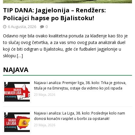
TIP DANA: Jagjelonija – Rendžers:
Policajci hapse po Bjalistoku!
6 Augusta, 2026
0
Odavno nije bila ovako kvalitetna ponuda za klađenje kao što je
to slučaj ovog četvrtka, a za vas smo ovog puta analizirali duel
koji će biti odigran u Bjalistoku, gde će fudbaleri Jagjelonije u
sklopu
[…]
NAJAVA
Najava i analiza: Premijer liga, 38. kolo: Trka je gotova,
titula je na Emirejtsu, ostaje da vidimo ko još ispada
23 Maja, 2026
Najava i analiza: La Liga, 38. kolo: Poslednje kolo nam
donosi konačni rasplet u borbi za opstanak!
23 Maja, 2026