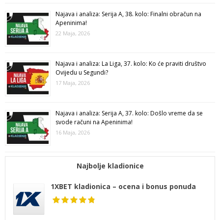
Najava i analiza: Serija A, 38. kolo: Finalni obračun na
Apeninima!
22 Maja, 2026
Najava i analiza: La Liga, 37. kolo: Ko će praviti društvo
Ovijedu u Segundi?
17 Maja, 2026
Najava i analiza: Serija A, 37. kolo: Došlo vreme da se
svode računi na Apeninima!
16 Maja, 2026
Najbolje kladionice
1XBET kladionica – ocena i bonus ponuda