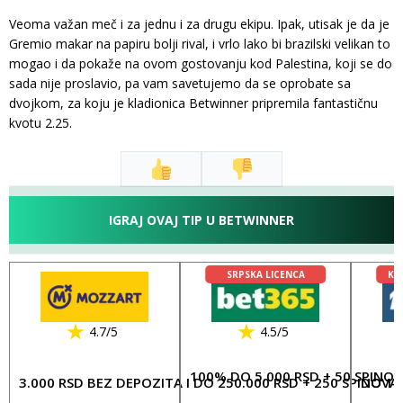
Veoma važan meč i za jednu i za drugu ekipu. Ipak, utisak je da je
Gremio makar na papiru bolji rival, i vrlo lako bi brazilski velikan to
mogao i da pokaže na ovom gostovanju kod Palestina, koji se do
sada nije proslavio, pa vam savetujemo da se oprobate sa
dvojkom, za koju je kladionica Betwinner pripremila fantastičnu
kvotu 2.25.
IGRAJ OVAJ TIP U BETWINNER
SRPSKA LICENCA
KL
4.7/5
4.5/5
100% DO 5.000 RSD + 50 SPINO
3.000 RSD BEZ DEPOZITA I DO 250.000 RSD + 250 SPINOVA
DO 17