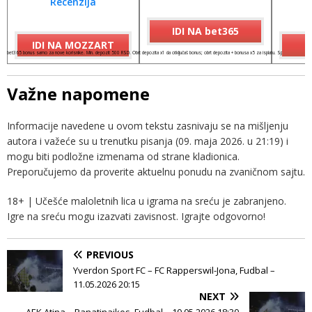
Recenzija
IDI NA bet365
IDI NA MOZZART
I
bet365 bonus samo za nove korisnike. Min. depozit 500 RSD. Obrt depozita x1 da otključaš bonus; obrt depozita + bonusa x5 za isplatu. Spinovi važe 7 dana
Važne napomene
Informacije navedene u ovom tekstu zasnivaju se na mišljenju
autora i važeće su u trenutku pisanja (09. maja 2026. u 21:19) i
mogu biti podložne izmenama od strane kladionica.
Preporučujemo da proverite aktuelnu ponudu na zvaničnom sajtu.
18+ | Učešće maloletnih lica u igrama na sreću je zabranjeno.
Igre na sreću mogu izazvati zavisnost. Igrajte odgovorno!
PREVIOUS
Yverdon Sport FC – FC Rapperswil-Jona, Fudbal –
11.05.2026 20:15
NEXT