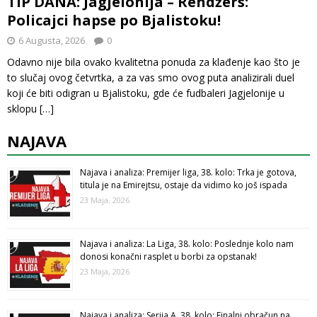
TIP DANA: Jagjelonija – Rendžers:
Policajci hapse po Bjalistoku!
6 Augusta, 2026
0
Odavno nije bila ovako kvalitetna ponuda za klađenje kao što je
to slučaj ovog četvrtka, a za vas smo ovog puta analizirali duel
koji će biti odigran u Bjalistoku, gde će fudbaleri Jagjelonije u
sklopu
[…]
NAJAVA
Najava i analiza: Premijer liga, 38. kolo: Trka je gotova,
titula je na Emirejtsu, ostaje da vidimo ko još ispada
23 Maja, 2026
Najava i analiza: La Liga, 38. kolo: Poslednje kolo nam
donosi konačni rasplet u borbi za opstanak!
23 Maja, 2026
Najava i analiza: Serija A, 38. kolo: Finalni obračun na