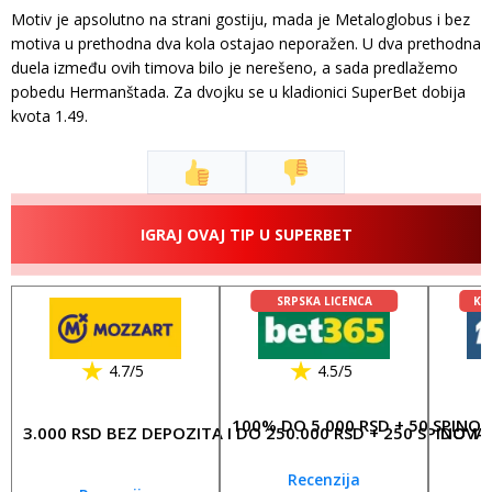
Motiv je apsolutno na strani gostiju, mada je Metaloglobus i bez
motiva u prethodna dva kola ostajao neporažen. U dva prethodna
duela između ovih timova bilo je nerešeno, a sada predlažemo
pobedu Hermanštada. Za dvojku se u kladionici SuperBet dobija
kvota 1.49.
IGRAJ OVAJ TIP U SUPERBET
SRPSKA LICENCA
KL
4.7/5
4.5/5
100% DO 5.000 RSD + 50 SPINO
3.000 RSD BEZ DEPOZITA I DO 250.000 RSD + 250 SPINOVA
DO 17
Recenzija