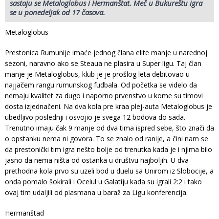
sastaju se Metaloglobus i Hermanštat. Meč u Bukureštu igra
se u ponedeljak od 17 časova.
Metaloglobus
Prestonica Rumunije imaće jednog člana elite manje u narednoj
sezoni, naravno ako se Steaua ne plasira u Super ligu. Taj član
manje je Metaloglobus, klub je je prošlog leta debitovao u
najjačem rangu rumunskog fudbala. Od početka se videlo da
nemaju kvalitet za dugo i naporno prvenstvo u kome su timovi
dosta izjednačeni. Na dva kola pre kraa plej-auta Metaloglobus je
ubedljivo poslednji i osvojio je svega 12 bodova do sada.
Trenutno imaju čak 9 manje od dva tima ispred sebe, što znači da
o opstanku nema ni govora. To se znalo od ranije, a čini nam se
da prestonički tim igra nešto bolje od trenutka kada je i njima bilo
jasno da nema ništa od ostanka u društvu najboljih. U dva
prethodna kola prvo su uzeli bod u duelu sa Unirom iz Slobocije, a
onda pomalo šokirali i Ocelul u Galatiju kada su igrali 2:2 i tako
ovaj tim udaljili od plasmana u baraž za Ligu konferencija.
Hermanštad