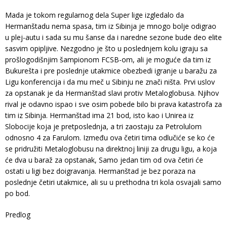
Mada je tokom regularnog dela Super lige izgledalo da
Hermanštadu nema spasa, tim iz Sibinja je mnogo bolje odigrao
u plej-autu i sada su mu šanse da i naredne sezone bude deo elite
sasvim opipljive. Nezgodno je što u poslednjem kolu igraju sa
prošlogodišnjim šampionom FCSB-om, ali je moguće da tim iz
Bukurešta i pre poslednje utakmice obezbedi igranje u baražu za
Ligu konferencija i da mu meč u Sibinju ne znači ništa. Prvi uslov
za opstanak je da Hermanštad slavi protiv Metaloglobusa. Njihov
rival je odavno ispao i sve osim pobede bilo bi prava katastrofa za
tim iz Sibinja. Hermanštad ima 21 bod, isto kao i Unirea iz
Slobocije koja je pretposlednja, a tri zaostaju za Petrolulom
odnosno 4 za Farulom. Između ova četiri tima odlučiće se ko će
se pridružiti Metaloglobusu na direktnoj liniji za drugu ligu, a koja
će dva u baraž za opstanak, Samo jedan tim od ova četiri će
ostati u ligi bez doigravanja. Hermanštad je bez poraza na
poslednje četiri utakmice, ali su u prethodna tri kola osvajali samo
po bod.
Predlog