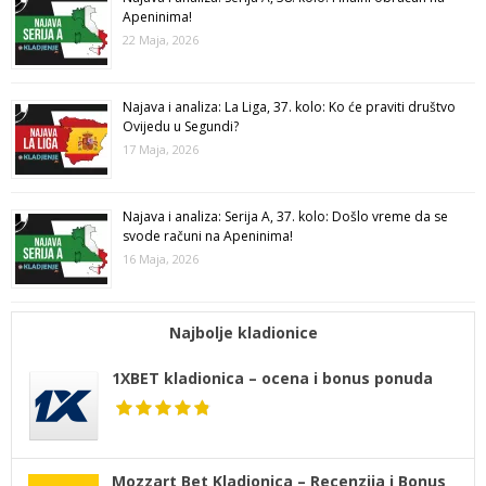
Apeninima!
22 Maja, 2026
Najava i analiza: La Liga, 37. kolo: Ko će praviti društvo
Ovijedu u Segundi?
17 Maja, 2026
Najava i analiza: Serija A, 37. kolo: Došlo vreme da se
svode računi na Apeninima!
16 Maja, 2026
Najbolje kladionice
1XBET kladionica – ocena i bonus ponuda
Mozzart Bet Kladionica – Recenzija i Bonus