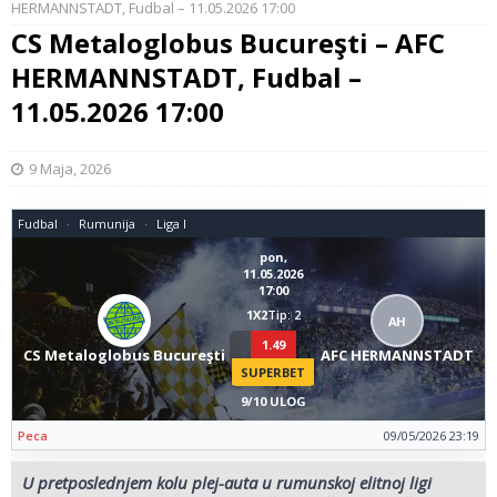
HERMANNSTADT, Fudbal – 11.05.2026 17:00
CS Metaloglobus Bucureşti – AFC
HERMANNSTADT, Fudbal –
11.05.2026 17:00
9 Maja, 2026
Fudbal
Rumunija
Liga I
pon,
11.05.2026
17:00
1X2
Tip: 2
AH
1.49
CS Metaloglobus Bucureşti
AFC HERMANNSTADT
SUPERBET
9/10 ULOG
Peca
09/05/2026 23:19
U pretposlednjem kolu plej-auta u rumunskoj elitnoj ligi