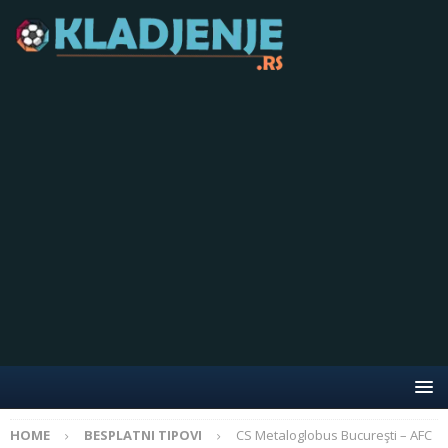
HOME
BESPLATNI TIPOVI
CS Metaloglobus Bucureşti – AFC