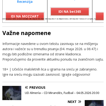
Recenzija
IDI NA bet365
IDI NA MOZZART
I
bet365 bonus samo za nove korisnike. Min. depozit 500 RSD. Obrt depozita x1 da otključaš bonus; obrt depozita + bonusa x5 za isplatu. Spinovi važe 7 dana
Važne napomene
Informacije navedene u ovom tekstu zasnivaju se na mišljenju
autora i važeće su u trenutku pisanja (04. maja 2026. u 06:47) i
mogu biti podložne izmenama od strane kladionica.
Preporučujemo da proverite aktuelnu ponudu na zvaničnom sajtu.
18+ | Učešće maloletnih lica u igrama na sreću je zabranjeno.
Igre na sreću mogu izazvati zavisnost. Igrajte odgovorno!
PREVIOUS
UD Almería – CD Mirandés, Fudbal – 04.05.2026 20:30
NEXT