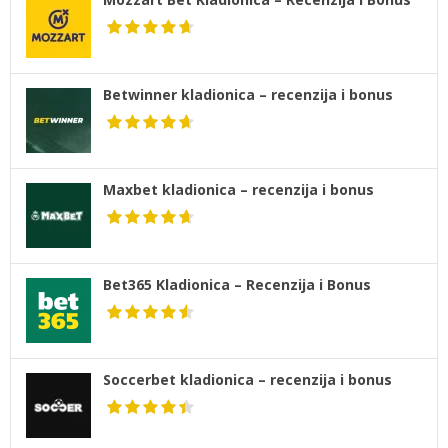
Betwinner kladionica – recenzija i bonus
Maxbet kladionica – recenzija i bonus
Bet365 Kladionica – Recenzija i Bonus
Soccerbet kladionica – recenzija i bonus