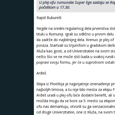
U plej-ofu rumunske Super lige sastaju se Ra
početkom u 17.30.
Rapid Bukurešt
Negde na sredini regularnog dela prvenstva slo
titulu u Rumuniji. Igrali su odlično u prvom delu
da zadrže do najbitnijeg dela. Krenuo je plej-of
poraza. Startvali su trijumfom u gradskom der
Kluža kao gosti, a od Univerzitatee na svom sta
nešto što se ne može stići kada u svakoj rundi i
popravi svoju formu, jer će u suprotnom ostati 
Arđeš
Ekipa iz Ploeštija je najprijatnije iznenađenje 
najboljih timova, a tu nije bilo mesta za eki
Arđeš uradi u plej-ofu biće dodatni benefit, ali
možda mogu da se bore za 5. mesto sa ekipom D
ofu nas demantuju, otvorili su ga senzacional
od druge Univerzitatee, one iz Kluža, na svom