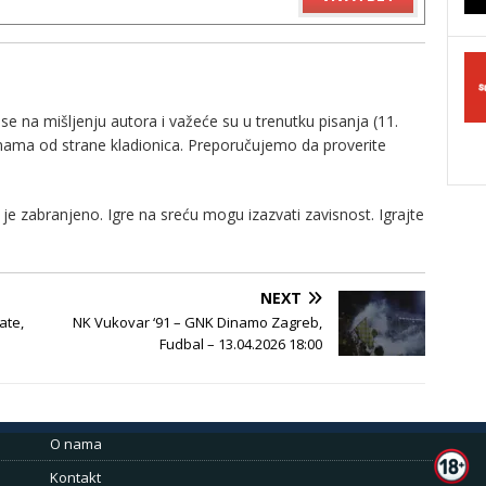
e na mišljenju autora i važeće su u trenutku pisanja (11.
enama od strane kladionica. Preporučujemo da proverite
je zabranjeno. Igre na sreću mogu izazvati zavisnost. Igrajte
NEXT
ate,
NK Vukovar ‘91 – GNK Dinamo Zagreb,
Fudbal – 13.04.2026 18:00
O nama
Kontakt