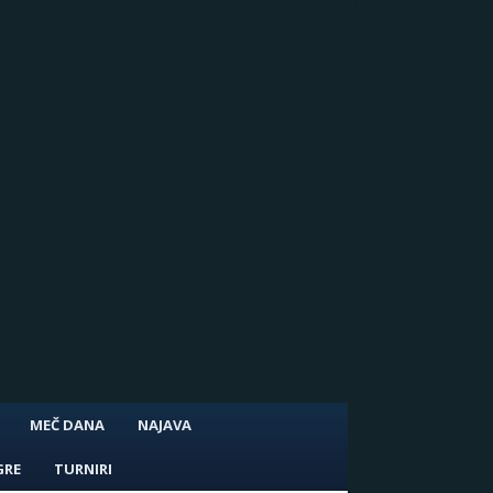
MEČ DANA
NAJAVA
GRE
TURNIRI