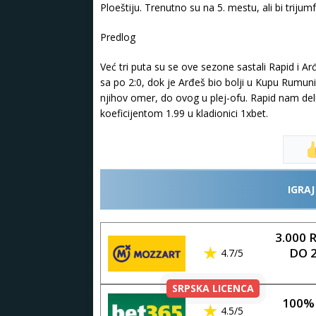
Ploeštiju. Trenutno su na 5. mestu, ali bi triju
Predlog
Već tri puta su se ove sezone sastali Rapid i A
sa po 2:0, dok je Arđeš bio bolji u Kupu Rumuni
njihov omer, do ovog u plej-ofu. Rapid nam de
koeficijentom 1.99 u kladionici 1xbet.
IGRAJ
3.000 
DO 2
4.7/5
SRPSKA LICENCA
100% 
4.5/5