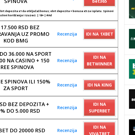
SPINOVA
bet365
rt depozita x1 da otključaš bonus; obrt depozita + bonusa x5 za isplatu. Spinovi
slovi korišćenja i izuzeci. | 18+ | #Ad
 17.500 RSD BEZ
RAVANJA UZ PROMO
Recenzija
IDI NA 1XBET
KOD BMG
DO 36.000 NA SPORT
IDI NA
000 NA CASINO + 150
Recenzija
BETWINNER
FREE SPINOVA
EE SPINOVA ILI 150%
Recenzija
IDI NA KING
ZA SPORT
RSD BEZ DEPOZITA +
IDI NA
Recenzija
% DO 5.000 RSD
SUPERBET
IDI NA
BET DO 20000 RSD
Recenzija
VIVATBET