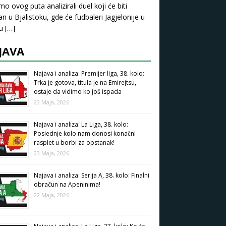
mo ovog puta analizirali duel koji će biti
an u Bjalistoku, gde će fudbaleri Jagjelonije u
pu
[…]
JAVA
Najava i analiza: Premijer liga, 38. kolo:
Trka je gotova, titula je na Emirejtsu,
ostaje da vidimo ko još ispada
23 Maja, 2026
Najava i analiza: La Liga, 38. kolo:
Poslednje kolo nam donosi konačni
rasplet u borbi za opstanak!
23 Maja, 2026
Najava i analiza: Serija A, 38. kolo: Finalni
obračun na Apeninima!
22 Maja, 2026