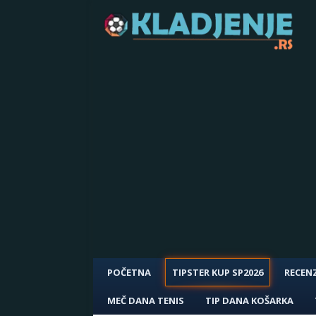
POČETNA
TIPSTER KUP SP2026
RECENZ
MEČ DANA TENIS
TIP DANA KOŠARKA