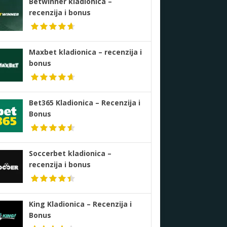
Betwinner kladionica –
recenzija i bonus
Maxbet kladionica – recenzija i
bonus
Bet365 Kladionica – Recenzija i
Bonus
Soccerbet kladionica –
recenzija i bonus
King Kladionica – Recenzija i
Bonus