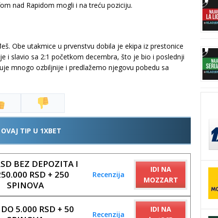
mfom nad Rapidom mogli i na treću poziciju.
rđeš. Obe utakmice u prvenstvu dobila je ekipa iz prestonice
je i slavio sa 2:1 početkom decembra, što je bio i poslednji
luje mnogo ozbiljnije i predlažemo njegovu pobedu sa
 OVAJ TIP U 1XBET
RSD BEZ DEPOZITA I
IDI NA
50.000 RSD + 250
Recenzija
MOZZART
SPINOVA
DO 5.000 RSD + 50
IDI NA
Recenzija