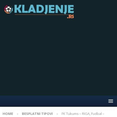
HOME
BESPLATNI TIPOVI
FK Tukums – RIGA, Fudbal –