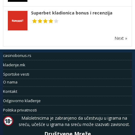
Superbet kladionica bonus i recenzija
Next »
casinobonus.rs
kladenje.mk
Sportske vesti
O nama
Kontakt
Odgovorno klađenje
Politika privatnosti
Maloletnicima je zabranjeno da učestvuju u igrama na
sreću, učešće u igrama na sreću može izazvati zavisnost.
Društvene Mreže