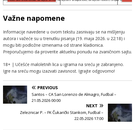
bet365 bonus samo za nove korisnike. Min. depozit 500 RSD. Obrt depozita x1 da otključaš bonus; obrt depozita + bonusa x5 za isplatu. Spinovi važe 7 dana
Važne napomene
Informacije navedene u ovom tekstu zasnivaju se na mišljenju
autora i važeće su u trenutku pisanja (19. maja 2026. u 22:18) i
mogu biti podložne izmenama od strane kladionica.
Preporučujemo da proverite aktuelnu ponudu na zvaničnom sajtu.
18+ | Učešće maloletnih lica u igrama na sreću je zabranjeno.
Igre na sreću mogu izazvati zavisnost. Igrajte odgovorno!
PREVIOUS
Santos – CA San Lorenzo de Almagro, Fudbal –
21.05.2026 00:00
NEXT
Zeleznicar P. – FK Čukarički Stankom, Fudbal –
22.05.2026 17:00