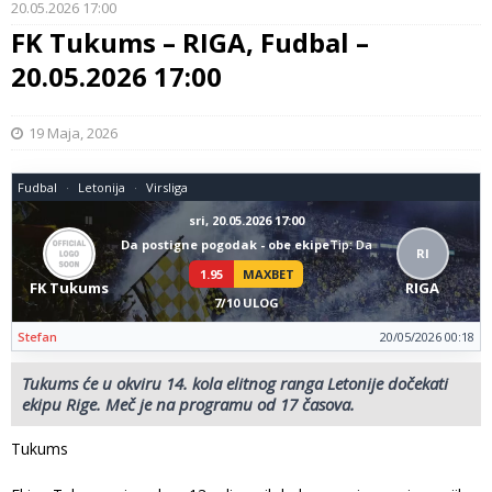
20.05.2026 17:00
FK Tukums – RIGA, Fudbal –
20.05.2026 17:00
19 Maja, 2026
Fudbal
Letonija
Virsliga
sri, 20.05.2026 17:00
Da postigne pogodak - obe ekipe
Tip: Da
RI
1.95
MAXBET
FK Tukums
RIGA
7/10 ULOG
Stefan
20/05/2026 00:18
Tukums će u okviru 14. kola elitnog ranga Letonije dočekati
ekipu Rige. Meč je na programu od 17 časova.
Tukums