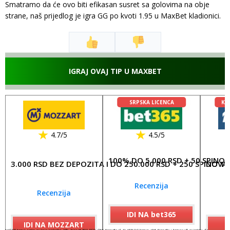
Smatramo da će ovo biti efikasan susret sa golovima na obje
strane, naš prijedlog je igra GG po kvoti 1.95 u MaxBet kladionici.
IGRAJ OVAJ TIP U MAXBET
SRPSKA LICENCA
KL
4.7/5
4.5/5
100% DO 5.000 RSD + 50 SPINO
3.000 RSD BEZ DEPOZITA I DO 250.000 RSD + 250 SPINOVA
DO 17
Recenzija
Recenzija
IDI NA bet365
IDI NA MOZZART
I