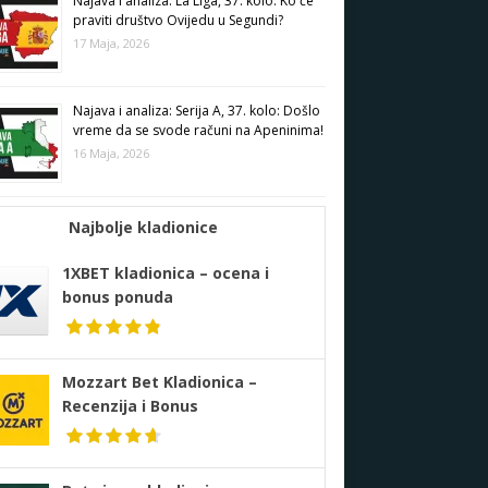
Najava i analiza: La Liga, 37. kolo: Ko će
praviti društvo Ovijedu u Segundi?
17 Maja, 2026
Najava i analiza: Serija A, 37. kolo: Došlo
vreme da se svode računi na Apeninima!
16 Maja, 2026
Najbolje kladionice
1XBET kladionica – ocena i
bonus ponuda
Mozzart Bet Kladionica –
Recenzija i Bonus