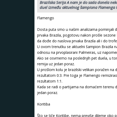
Brazilska Serija A nam je do sada donela neko
duel između aktuelnog šampiona Flamenga i e
Flamengo
Dosta puta smo u našim analizama pominjali da
prvaka Brazila, pogotovu nakon prošle sezone 
da dođe do naslova prvaka Brazila ali i do trof
U ovom trenutku se aktuelni šampion Brazila n
odnosu na prvoplasirani Palmeiras, uz napomenu
Ako se osvrnemo na poslednjih pet duela, u tom 
remija uz jedan poraz.
U prošlom kolu je brazilski velikan poražen na
rezultatom 0:3. Pre toga je Flamengo remizirao
rezultatom 1:1.
Kada se radi o partijama na domaćem terenu do s
jedan poraz.
Koritiba
Što se tiče Koritibe, nema previše dileme oko p