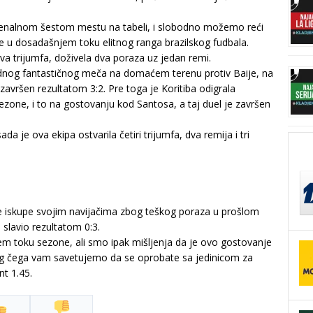
menalnom šestom mestu na tabeli, i slobodno možemo reći
nje u dosadašnjem toku elitnog ranga brazilskog fudbala.
dva trijumfa, doživela dva poraza uz jedan remi.
jednog fantastičnog meča na domaćem terenu protiv Baije, na
završen rezultatom 3:2. Pre toga je Koritiba odigrala
zone, i to na gostovanju kod Santosa, a taj duel je završen
a je ova ekipa ostvarila četiri trijumfa, dva remija i tri
se iskupe svojim navijačima zbog teškog poraza u prošlom
slavio rezultatom 0:3.
jem toku sezone, ali smo ipak mišljenja da je ovo gostovanje
bog čega vam savetujemo da se oprobate sa jedinicom za
nt 1.45.