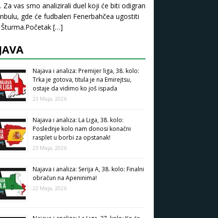
 Za vas smo analizirali duel koji će biti odigran
anbulu, gde će fudbaleri Fenerbahčea ugostiti
u Šturma.Početak
[…]
JAVA
Najava i analiza: Premijer liga, 38. kolo:
Trka je gotova, titula je na Emirejtsu,
ostaje da vidimo ko još ispada
23 Maja, 2026
Najava i analiza: La Liga, 38. kolo:
Poslednje kolo nam donosi konačni
rasplet u borbi za opstanak!
23 Maja, 2026
Najava i analiza: Serija A, 38. kolo: Finalni
obračun na Apeninima!
22 Maja, 2026