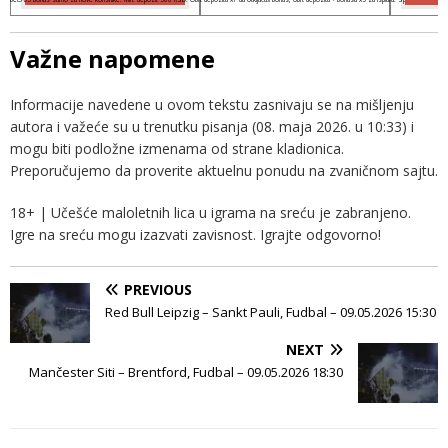
Važne napomene
Informacije navedene u ovom tekstu zasnivaju se na mišljenju
autora i važeće su u trenutku pisanja (08. maja 2026. u 10:33) i
mogu biti podložne izmenama od strane kladionica.
Preporučujemo da proverite aktuelnu ponudu na zvaničnom sajtu.
18+ | Učešće maloletnih lica u igrama na sreću je zabranjeno.
Igre na sreću mogu izazvati zavisnost. Igrajte odgovorno!
PREVIOUS
Red Bull Leipzig – Sankt Pauli, Fudbal – 09.05.2026 15:30
NEXT
Mančester Siti – Brentford, Fudbal – 09.05.2026 18:30