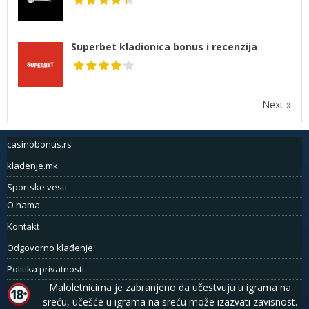
Superbet kladionica bonus i recenzija
Next »
casinobonus.rs
kladenje.mk
Sportske vesti
O nama
Kontakt
Odgovorno klađenje
Politika privatnosti
Maloletnicima je zabranjeno da učestvuju u igrama na
sreću, učešće u igrama na sreću može izazvati zavisnost.