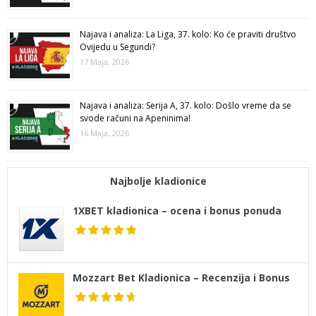
Najava i analiza: La Liga, 37. kolo: Ko će praviti društvo
Ovijedu u Segundi?
17 Maja, 2026
Najava i analiza: Serija A, 37. kolo: Došlo vreme da se
svode računi na Apeninima!
16 Maja, 2026
Najbolje kladionice
1XBET kladionica – ocena i bonus ponuda
Mozzart Bet Kladionica – Recenzija i Bonus