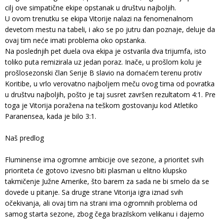
cilj ove simpatične ekipe opstanak u društvu najboljih.
U ovom trenutku se ekipa Vitorije nalazi na fenomenalnom
devetom mestu na tabeli, i ako se po jutru dan poznaje, deluje da
ovaj tim neće imati problema oko opstanka.
Na poslednjih pet duela ova ekipa je ostvarila dva trijumfa, isto
toliko puta remizirala uz jedan poraz. Inače, u prošlom kolu je
prošlosezonski član Serije B slavio na domaćem terenu protiv
Koritibe, u vrlo verovatno najboljem meču ovog tima od povratka
u društvu najboljih, pošto je taj susret završen rezultatom 4:1. Pre
toga je Vitorija poražena na teškom gostovanju kod Atletiko
Paranensea, kada je bilo 3:1.
Naš predlog
Fluminense ima ogromne ambicije ove sezone, a prioritet svih
prioriteta će gotovo izvesno biti plasman u elitno klupsko
takmičenje Južne Amerike, što barem za sada ne bi smelo da se
dovede u pitanje. Sa druge strane Vitorija igra iznad svih
očekivanja, ali ovaj tim na strani ima ogromnih problema od
samog starta sezone, zbog čega brazilskom velikanu i dajemo