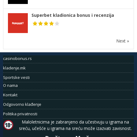
Superbet kladionica bonus i recenzija
Next »
casinobonus.rs
kladenje.mk
Sportske vesti
O nama
Kontakt
Odgovorno klađenje
Politika privatnosti
Maloletnicima je zabranjeno da učestvuju u igrama na
sreću, učešće u igrama na sreću može izazvati zavisnost.