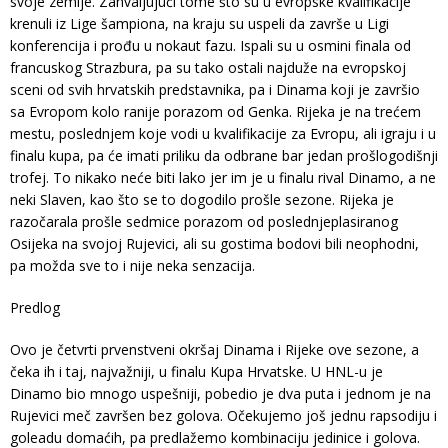
svoje zemlje. Zahvaljujući tome što su u evropske kvalifikacije
krenuli iz Lige šampiona, na kraju su uspeli da završe u Ligi
konferencija i prođu u nokaut fazu. Ispali su u osmini finala od
francuskog Strazbura, pa su tako ostali najduže na evropskoj
sceni od svih hrvatskih predstavnika, pa i Dinama koji je završio
sa Evropom kolo ranije porazom od Genka. Rijeka je na trećem
mestu, poslednjem koje vodi u kvalifikacije za Evropu, ali igraju i u
finalu kupa, pa će imati priliku da odbrane bar jedan prošlogodišnji
trofej. To nikako neće biti lako jer im je u finalu rival Dinamo, a ne
neki Slaven, kao što se to dogodilo prošle sezone. Rijeka je
razočarala prošle sedmice porazom od poslednjeplasiranog
Osijeka na svojoj Rujevici, ali su gostima bodovi bili neophodni,
pa možda sve to i nije neka senzacija.
Predlog
Ovo je četvrti prvenstveni okršaj Dinama i Rijeke ove sezone, a
čeka ih i taj, najvažniji, u finalu Kupa Hrvatske. U HNL-u je
Dinamo bio mnogo uspešniji, pobedio je dva puta i jednom je na
Rujevici meč završen bez golova. Očekujemo još jednu rapsodiju i
goleadu domaćih, pa predlažemo kombinaciju jedinice i golova.