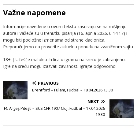
Važne napomene
Informacije navedene u ovom tekstu zasnivaju se na mišljenju
autora i važeće su u trenutku pisanja (16. aprila 2026. u 14:17) i
mogu biti podložne izmenama od strane kladionica.
Preporučujemo da proverite aktuelnu ponudu na zvaničnom sajtu.
18+ | Učešće maloletnih lica u igrama na sreću je zabranjeno.
Igre na sreću mogu izazvati zavisnost. Igrajte odgovorno!
PREVIOUS
Brentford – Fulam, Fudbal – 18.04.2026 13:30
NEXT
FC Argeş Piteşti – SCS CFR 1907 Cluj, Fudbal – 17.04.2026
19:30