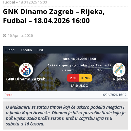
Fudbal – 18.04.2026 16:00
GNK Dinamo Zagreb – Rijeka,
Fudbal – 18.04.2026 16:00
16 Aprila, 2026
Fudbal
Croatia
HNL
sub, 18.04.2026 16:00
1X2 i ukupno pogodaka
Tip: 1 i iznad X
- iznad
2.50
2.09
KING
GNK Dinamo Zagreb
Rijeka
8/10 ULOG
Peca
16/04/2026 16:17
U Maksimiru se sastau timovi koji će uskoro podeliti megdan i
u finalu Kupa Hrvatske. Dinamo je blizu povratka titule koju je
baš Rijeka uzela prošle sezone. Meč u Zagrebu igra se u
subotu u 16 časova.