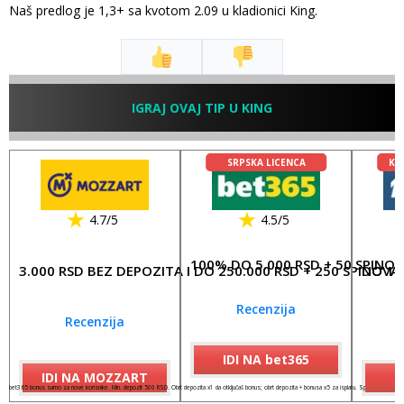
Naš predlog je 1,3+ sa kvotom 2.09 u kladionici King.
IGRAJ OVAJ TIP U KING
SRPSKA LICENCA
KL
4.7/5
4.5/5
100% DO 5.000 RSD + 50 SPINO
3.000 RSD BEZ DEPOZITA I DO 250.000 RSD + 250 SPINOVA
DO 17
Recenzija
Recenzija
IDI NA bet365
IDI NA MOZZART
I
bet365 bonus samo za nove korisnike. Min. depozit 500 RSD. Obrt depozita x1 da otključaš bonus; obrt depozita + bonusa x5 za isplatu. Spinovi važe 7 dana