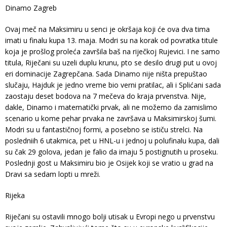
Dinamo Zagreb
Ovaj meč na Maksimiru u senci je okršaja koji će ova dva tima
imati u finalu kupa 13. maja. Modri su na korak od povratka titule
koja je prošlog proleća završila baš na riječkoj Rujevici. I ne samo
titula, Riječani su uzeli duplu krunu, pto se desilo drugi put u ovoj
eri dominacije Zagrepčana. Sada Dinamo nije ništa prepuštao
slučaju, Hajduk je jedno vreme bio verni pratilac, ali i Splićani sada
zaostaju deset bodova na 7 mečeva do kraja prvenstva. Nije,
dakle, Dinamo i matematički prvak, ali ne možemo da zamislimo
scenario u kome pehar prvaka ne završava u Maksimirskoj šumi.
Modri su u fantastičnoj formi, a posebno se ističu strelci. Na
posledniih 6 utakmica, pet u HNL-u i jednoj u polufinalu kupa, dali
su čak 29 golova, jedan je falio da imaju 5 postignutih u proseku.
Poslednji gost u Maksimiru bio je Osijek koji se vratio u grad na
Dravi sa sedam lopti u mreži.
Rijeka
Riječani su ostavili mnogo bolji utisak u Evropi nego u prvenstvu