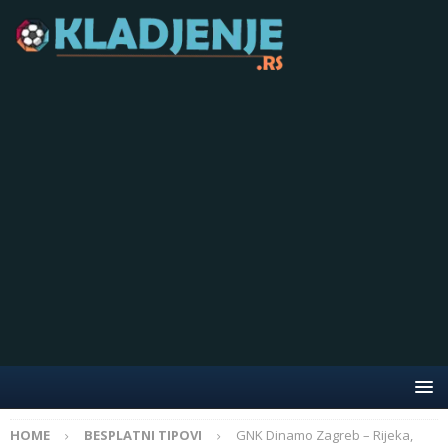
HOME
BESPLATNI TIPOVI
GNK Dinamo Zagreb – Rijeka,