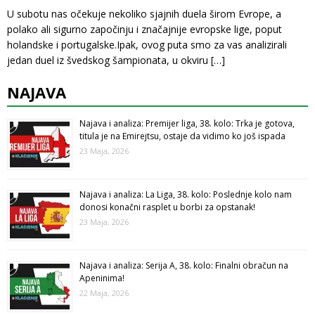
U subotu nas očekuje nekoliko sjajnih duela širom Evrope, a
polako ali sigurno započinju i značajnije evropske lige, poput
holandske i portugalske.Ipak, ovog puta smo za vas analizirali
jedan duel iz švedskog šampionata, u okviru
[…]
NAJAVA
Najava i analiza: Premijer liga, 38. kolo: Trka je gotova,
titula je na Emirejtsu, ostaje da vidimo ko još ispada
23 Maja, 2026
Najava i analiza: La Liga, 38. kolo: Poslednje kolo nam
donosi konačni rasplet u borbi za opstanak!
23 Maja, 2026
Najava i analiza: Serija A, 38. kolo: Finalni obračun na
Apeninima!
22 Maja, 2026