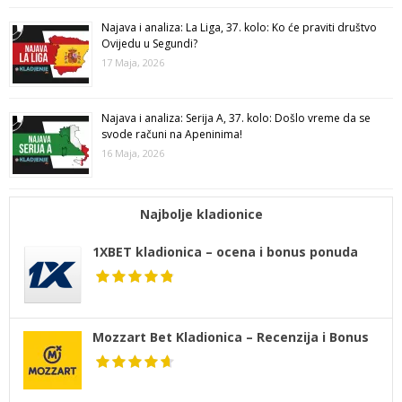
Najava i analiza: La Liga, 37. kolo: Ko će praviti društvo
Ovijedu u Segundi?
17 Maja, 2026
Najava i analiza: Serija A, 37. kolo: Došlo vreme da se
svode računi na Apeninima!
16 Maja, 2026
Najbolje kladionice
1XBET kladionica – ocena i bonus ponuda
Mozzart Bet Kladionica – Recenzija i Bonus