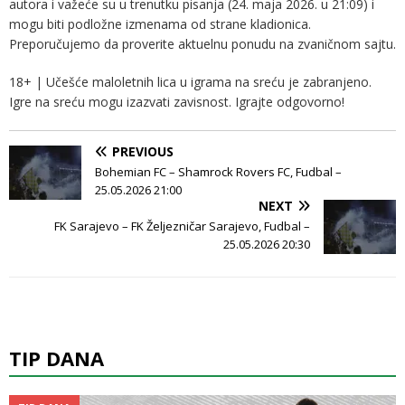
autora i važeće su u trenutku pisanja (24. maja 2026. u 21:09) i
mogu biti podložne izmenama od strane kladionica.
Preporučujemo da proverite aktuelnu ponudu na zvaničnom sajtu.
18+ | Učešće maloletnih lica u igrama na sreću je zabranjeno.
Igre na sreću mogu izazvati zavisnost. Igrajte odgovorno!
PREVIOUS
Bohemian FC – Shamrock Rovers FC, Fudbal –
25.05.2026 21:00
NEXT
FK Sarajevo – FK Željezničar Sarajevo, Fudbal –
25.05.2026 20:30
TIP DANA