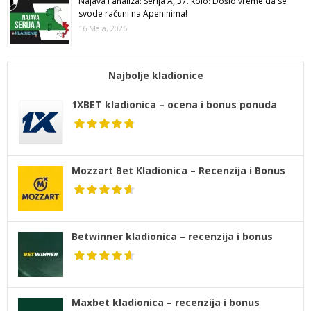
Najava i analiza: Serija A, 37. kolo: Došlo vreme da se
svode računi na Apeninima!
16 Maja, 2026
Najbolje kladionice
1XBET kladionica – ocena i bonus ponuda
Mozzart Bet Kladionica – Recenzija i Bonus
Betwinner kladionica – recenzija i bonus
Maxbet kladionica – recenzija i bonus