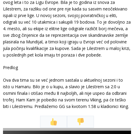
ovog leta i to za Ligu Evrope. Bila je to godina iz snova za
Lilestrem, za razliku od one pre nje kada su sasvim neočekivano
ispali iz prve lige. U novoj sezoni, svojoj povratničkoj u eliti,
odigrali su već 10 utakmica i sakupili 19 bodova. To je dovoljno za
4. mesto, ali su ekipe iz elitne lige odigrale različit borj mečeva, a
sve zbog činjenice da se reprezentacija ove skandinavske zemlje
plasirala na Mundijal, a timoi koji igraju u Evropi već od polovine
jula počinju kvalifikacije za kupove. Sada je Lilestrem u maloj krizi,
u poslednjih pet kola imaju tri poraza i dve pobede.
Predlog
Ova dva tima su se već jednom sastala u aktuelnoj sezoni i to
isto u Hamaru. Bilo je o u kupu, a slavio je Lilestrem sa 2:0 u
osmini finala i otišao među 8 najboljih, ali nije uspeo da odbrani
trofej. Ham Kam je pobedio na svom terenu Viking, pa će teško
biti i Lilestremu. Predlažemo GG sa kvotom 1.58 u kladionici King.