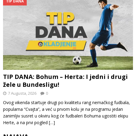
TIP DANA
TIP DANA: Bohum – Herta: I jedni i drugi
žele u Bundesligu!
7 Augusta, 2026
0
Ovog vikenda startuje drugi po kvalitetu rang nemačkog fudbala,
popularna “Cvajta”, a već u prvom kolu je na programu jedan
zanimljiv susret u okviru kog će fudbaleri Bohuma ugostiti ekipu
Herte, a na prvi pogled
[…]