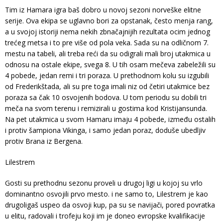
Tim iz Hamara igra baš dobro u novoj sezoni norveške elitne
serije. Ova ekipa se uglavno bori za opstanak, često menja rang,
a u svojoj istoriji nema nekih zbnačajnijih rezultata ocim jednog
trećeg metsa i to pre više od pola veka. Sada su na odličnom 7.
mestu na tabeli, ali treba reći da su odigrali mali broj utakmica u
odnosu na ostale ekipe, svega 8. U tih osam mečeva zabeležili su
4 pobede, jedan remi i tri poraza. U prethodnom kolu su izgubili
od Frederikštada, ali su pre toga imali niz od četiri utakmice bez
poraza sa čak 10 osvojenih bodova. U tom periodu su dobili tri
meča na svom terenu i remizirali u gostima kod Kristijansunda.
Na pet utakmica u svom Hamaru imaju 4 pobede, između ostalih
i protiv šampiona Vikinga, i samo jedan poraz, doduše ubedljiv
protiv Brana iz Bergena.
Lilestrem
Gosti su prethodnu sezonu proveli u drugoj ligi u kojoj su vrlo
dominantno osvojili prvo mesto. i ne samo to, Lilestrem je kao
drugoligaš uspeo da osvoji kup, pa su se navijači, pored povratka
u elitu, radovali i trofeju koji im je doneo evropske kvalifikacije