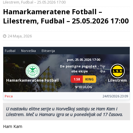
Lilestrem, Fudbal – 25.05.2026 17:00
Hamarkameratene Fotball –
Lilestrem, Fudbal – 25.05.2026 17:00
24 Maja, 2026
Fudbal
Norveška
Elitserija
pon, 25.05.2026 17:00
Da postigne pogodak -
Tip:
obe ekipe
Da
1.58
KING
Hamarkameratene Fotball
Lilestrem
9/10 ULOG
Peca
24/05/2026 23:09
U nastavku elitne serije u Norveškoj sastaju se Ham Kam i
Lilestrem. Meč u Hamaru igra se u ponedeljak od 17 časova.
Ham Kam