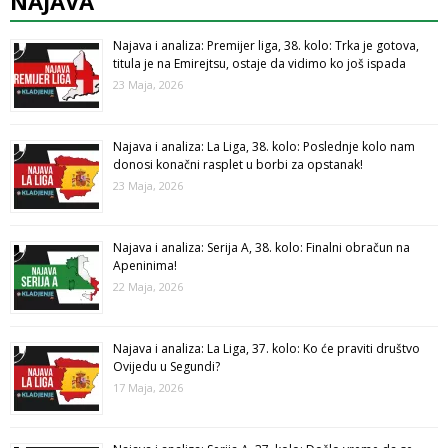
NAJAVA
Najava i analiza: Premijer liga, 38. kolo: Trka je gotova,
titula je na Emirejtsu, ostaje da vidimo ko još ispada
23 Maja, 2026
Najava i analiza: La Liga, 38. kolo: Poslednje kolo nam
donosi konačni rasplet u borbi za opstanak!
23 Maja, 2026
Najava i analiza: Serija A, 38. kolo: Finalni obračun na
Apeninima!
22 Maja, 2026
Najava i analiza: La Liga, 37. kolo: Ko će praviti društvo
Ovijedu u Segundi?
17 Maja, 2026