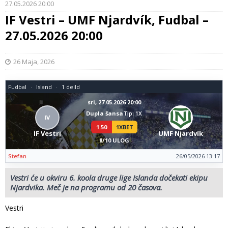
27.05.2026 20:00
IF Vestri – UMF Njardvík, Fudbal –
27.05.2026 20:00
26 Maja, 2026
Fudbal
Island
1 deild
sri, 27.05.2026 20:00
Dupla šansa
Tip: 1X
IV
1.50
1XBET
IF Vestri
UMF Njardvík
8/10 ULOG
Stefan
26/05/2026 13:17
Vestri će u okviru 6. koola druge lige Islanda dočekati ekipu
Njardvika. Meč je na programu od 20 časova.
Vestri