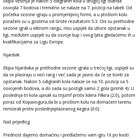
Ekipa Vestrija je nakon 5 odigranih kola u drugoj ligi Islanda
osvojila 7 bodova i trenutno se nalaze na 7. poziciji na tabeli. Od
početka sezone igraju u promjenljivoj formi, a u ptošlom kolu
poraženi su u gostima od Grote rezultatom 5:3. Oni su prethodne
sezone igrali u elitnom rangu, nisu uspijeli da izbore opstanak u
ligi, međutim uspijeli su da osvoje kup i ovog ljeta gledaćemo ih u
kvalifikacijama za Ligu Evrope.
Njardvik
Ekipa Njardvika je prethodne sezone igrala u trećoj ligi, uspijeli su
da se plasiraju u veći rang i već sada je jasno da će se boriti za
opstanak. Nakon 5 odigranih kola nalaze se na 10. poziciji sa 5
osvojenih bodova, a do sada su postigli samo 2 gola (primili 4). U
poslednja tri kola upisali su trijumf protiv lidera Filkira (2:0), potom
poraz od Kopavogura,da bi u prošlom kolu na domaćem terenu
remizirali protiv poslednjeplasiranog Aegira (0:0).
Naš prijedlog
Prednost dajemo domaćinu i predlažemo vam igru 1X po kvoti