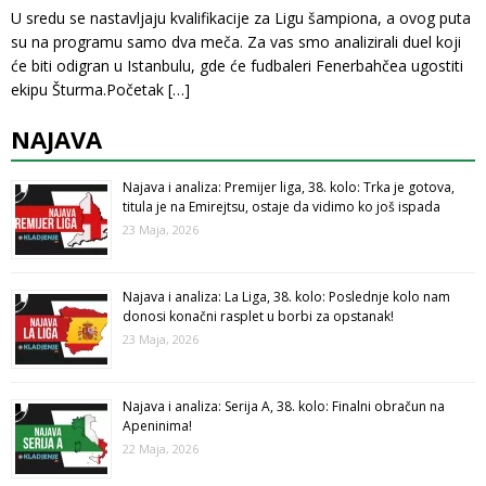
U sredu se nastavljaju kvalifikacije za Ligu šampiona, a ovog puta
su na programu samo dva meča. Za vas smo analizirali duel koji
će biti odigran u Istanbulu, gde će fudbaleri Fenerbahčea ugostiti
ekipu Šturma.Početak
[…]
NAJAVA
Najava i analiza: Premijer liga, 38. kolo: Trka je gotova,
titula je na Emirejtsu, ostaje da vidimo ko još ispada
23 Maja, 2026
Najava i analiza: La Liga, 38. kolo: Poslednje kolo nam
donosi konačni rasplet u borbi za opstanak!
23 Maja, 2026
Najava i analiza: Serija A, 38. kolo: Finalni obračun na
Apeninima!
22 Maja, 2026