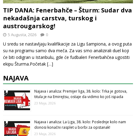
TIP DANA: Fenerbahče – Šturm: Sudar dva
nekadašnja carstva, turskog i
austrougarskog!
5 Augusta, 2026
0
U sredu se nastavljaju kvalifikacije za Ligu šampiona, a ovog puta
su na programu samo dva meča. Za vas smo analizirali duel koji
će biti odigran u Istanbulu, gde će fudbaleri Fenerbahčea ugostiti
ekipu Šturma.Početak
[…]
NAJAVA
Najava i analiza: Premijer liga, 38. kolo: Trka je gotova,
titula je na Emirejtsu, ostaje da vidimo ko još ispada
23 Maja, 2026
Najava i analiza: La Liga, 38. kolo: Poslednje kolo nam
donosi konačni rasplet u borbi za opstanak!
23 Maja, 2026