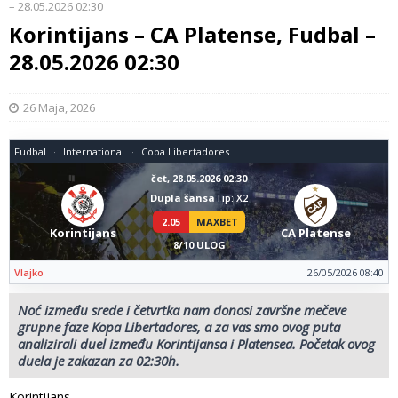
– 28.05.2026 02:30
Korintijans – CA Platense, Fudbal –
28.05.2026 02:30
26 Maja, 2026
Fudbal
International
Copa Libertadores
čet, 28.05.2026 02:30
Dupla šansa
Tip: X2
2.05
MAXBET
Korintijans
CA Platense
8/10 ULOG
Vlajko
26/05/2026 08:40
Noć između srede i četvrtka nam donosi završne mečeve
grupne faze Kopa Libertadores, a za vas smo ovog puta
analizirali duel između Korintijansa i Platensea. Početak ovog
duela je zakazan za 02:30h.
Korintijans