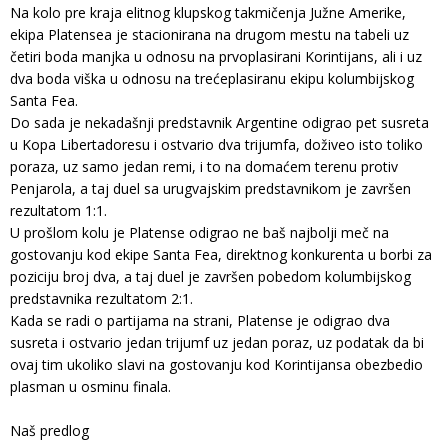
Na kolo pre kraja elitnog klupskog takmičenja Južne Amerike,
ekipa Platensea je stacionirana na drugom mestu na tabeli uz
četiri boda manjka u odnosu na prvoplasirani Korintijans, ali i uz
dva boda viška u odnosu na trećeplasiranu ekipu kolumbijskog
Santa Fea.
Do sada je nekadašnji predstavnik Argentine odigrao pet susreta
u Kopa Libertadoresu i ostvario dva trijumfa, doživeo isto toliko
poraza, uz samo jedan remi, i to na domaćem terenu protiv
Penjarola, a taj duel sa urugvajskim predstavnikom je završen
rezultatom 1:1.
U prošlom kolu je Platense odigrao ne baš najbolji meč na
gostovanju kod ekipe Santa Fea, direktnog konkurenta u borbi za
poziciju broj dva, a taj duel je završen pobedom kolumbijskog
predstavnika rezultatom 2:1.
Kada se radi o partijama na strani, Platense je odigrao dva
susreta i ostvario jedan trijumf uz jedan poraz, uz podatak da bi
ovaj tim ukoliko slavi na gostovanju kod Korintijansa obezbedio
plasman u osminu finala.
Naš predlog