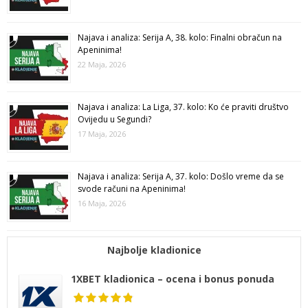
Najava i analiza: Serija A, 38. kolo: Finalni obračun na
Apeninima!
22 Maja, 2026
Najava i analiza: La Liga, 37. kolo: Ko će praviti društvo
Ovijedu u Segundi?
17 Maja, 2026
Najava i analiza: Serija A, 37. kolo: Došlo vreme da se
svode računi na Apeninima!
16 Maja, 2026
Najbolje kladionice
1XBET kladionica – ocena i bonus ponuda