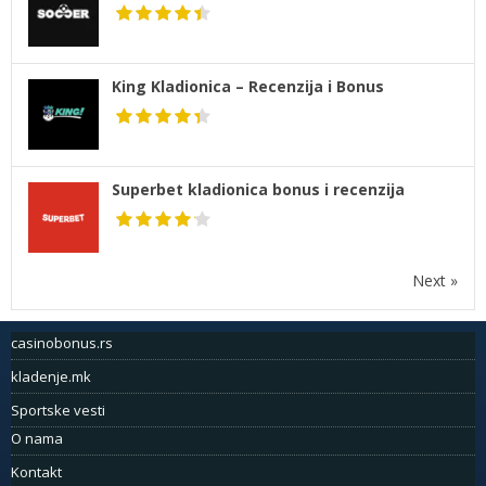
King Kladionica – Recenzija i Bonus
Superbet kladionica bonus i recenzija
Next »
casinobonus.rs
kladenje.mk
Sportske vesti
O nama
Kontakt