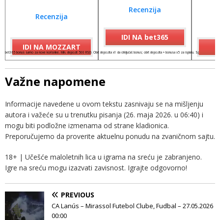
Recenzija
Recenzija
IDI NA bet365
IDI NA MOZZART
I
bet365 bonus samo za nove korisnike. Min. depozit 500 RSD. Obrt depozita x1 da otključaš bonus; obrt depozita + bonusa x5 za isplatu. Spinovi važe 7 dana
Važne napomene
Informacije navedene u ovom tekstu zasnivaju se na mišljenju
autora i važeće su u trenutku pisanja (26. maja 2026. u 06:40) i
mogu biti podložne izmenama od strane kladionica.
Preporučujemo da proverite aktuelnu ponudu na zvaničnom sajtu.
18+ | Učešće maloletnih lica u igrama na sreću je zabranjeno.
Igre na sreću mogu izazvati zavisnost. Igrajte odgovorno!
PREVIOUS
CA Lanús – Mirassol Futebol Clube, Fudbal – 27.05.2026
00:00