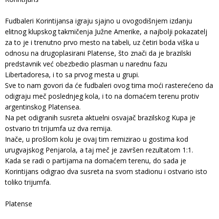
Fudbaleri Korintijansa igraju sjajno u ovogodišnjem izdanju
elitnog klupskog takmičenja Južne Amerike, a najbolji pokazatelj
za to je i trenutno prvo mesto na tabeli, uz četiri boda viška u
odnosu na drugoplasirani Platense, što znači da je brazilski
predstavnik već obezbedio plasman u narednu fazu
Libertadoresa, i to sa prvog mesta u grupi.
Sve to nam govori da će fudbaleri ovog tima moći rasterećeno da
odigraju meč poslednjeg kola, i to na domaćem terenu protiv
argentinskog Platensea.
Na pet odigranih susreta aktuelni osvajač brazilskog Kupa je
ostvario tri trijumfa uz dva remija.
Inače, u prošlom kolu je ovaj tim remizirao u gostima kod
urugvajskog Penjarola, a taj meč je završen rezultatom 1:1.
Kada se radi o partijama na domaćem terenu, do sada je
Korintijans odigrao dva susreta na svom stadionu i ostvario isto
toliko trijumfa.
Platense