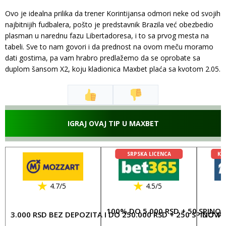
Ovo je idealna prilika da trener Korintijansa odmori neke od svojih
najbitnijih fudbalera, pošto je predstavnik Brazila već obezbedio
plasman u narednu fazu Libertadoresa, i to sa prvog mesta na
tabeli. Sve to nam govori i da prednost na ovom meču moramo
dati gostima, pa vam hrabro predlažemo da se oprobate sa
duplom šansom X2, koju kladionica Maxbet plaća sa kvotom 2.05.
IGRAJ OVAJ TIP U MAXBET
SRPSKA LICENCA
KL
4.7/5
4.5/5
100% DO 5.000 RSD + 50 SPINO
3.000 RSD BEZ DEPOZITA I DO 250.000 RSD + 250 SPINOVA
DO 17