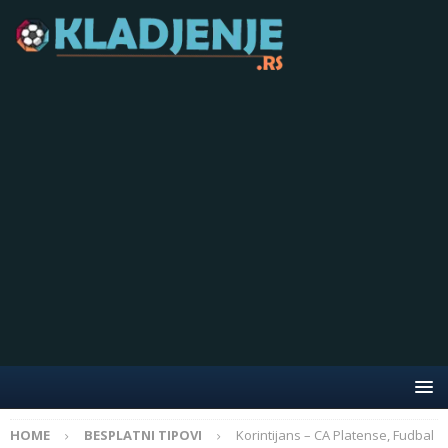
HOME
BESPLATNI TIPOVI
Korintijans – CA Platense, Fudbal