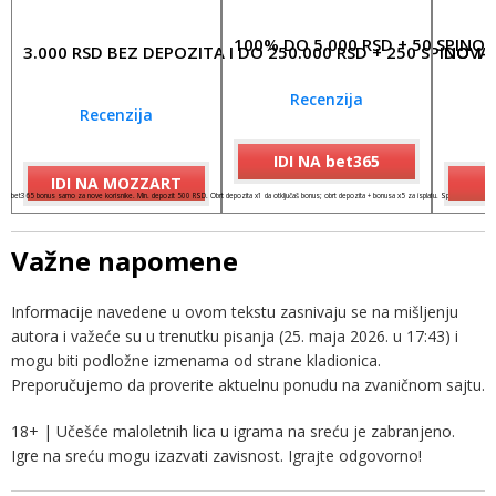
100% DO 5.000 RSD + 50 SPINO
3.000 RSD BEZ DEPOZITA I DO 250.000 RSD + 250 SPINOVA
DO 17
Recenzija
Recenzija
IDI NA bet365
IDI NA MOZZART
I
bet365 bonus samo za nove korisnike. Min. depozit 500 RSD. Obrt depozita x1 da otključaš bonus; obrt depozita + bonusa x5 za isplatu. Spinovi važe 7 dana
Važne napomene
Informacije navedene u ovom tekstu zasnivaju se na mišljenju
autora i važeće su u trenutku pisanja (25. maja 2026. u 17:43) i
mogu biti podložne izmenama od strane kladionica.
Preporučujemo da proverite aktuelnu ponudu na zvaničnom sajtu.
18+ | Učešće maloletnih lica u igrama na sreću je zabranjeno.
Igre na sreću mogu izazvati zavisnost. Igrajte odgovorno!