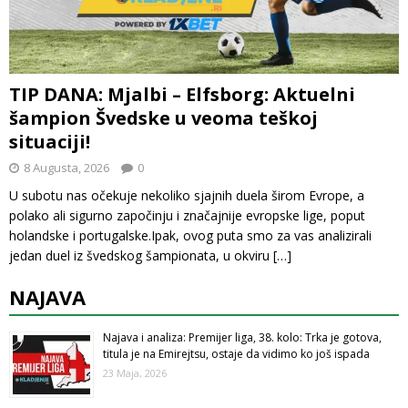
TIP DANA: Mjalbi – Elfsborg: Aktuelni
šampion Švedske u veoma teškoj
situaciji!
8 Augusta, 2026
0
U subotu nas očekuje nekoliko sjajnih duela širom Evrope, a
polako ali sigurno započinju i značajnije evropske lige, poput
holandske i portugalske.Ipak, ovog puta smo za vas analizirali
jedan duel iz švedskog šampionata, u okviru
[…]
NAJAVA
Najava i analiza: Premijer liga, 38. kolo: Trka je gotova,
titula je na Emirejtsu, ostaje da vidimo ko još ispada
23 Maja, 2026