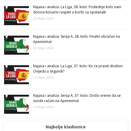
Najava i analiza: La Liga, 38. kolo: Poslednje kolo nam
donosi konačni rasplet u borbi za opstanak!
23 Maja, 2026
Najava i analiza: Serija A, 38. kolo: Finalni obračun na
Apeninima!
22 Maja, 2026
Najava i analiza: La Liga, 37. kolo: Ko će praviti društvo
Ovijedu u Segundi?
17 Maja, 2026
Najava i analiza: Serija A, 37. kolo: Došlo vreme da se
svode računi na Apeninima!
16 Maja, 2026
Najbolje kladionice