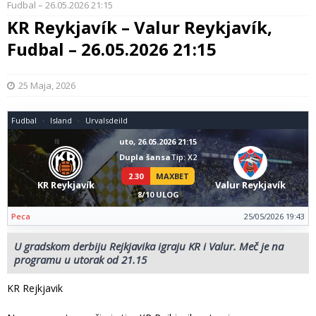
Fudbal – 26.05.2026 21:15
KR Reykjavík – Valur Reykjavík,
Fudbal – 26.05.2026 21:15
25 Maja, 2026
Fudbal
Island
Urvalsdeild
uto, 26.05.2026 21:15
Dupla šansa
Tip: X2
2.30
MAXBET
KR Reykjavík
Valur Reykjavík
8/10 ULOG
Peca
25/05/2026 19:43
U gradskom derbiju Rejkjavika igraju KR i Valur. Meč je na
programu u utorak od 21.15
KR Rejkjavik