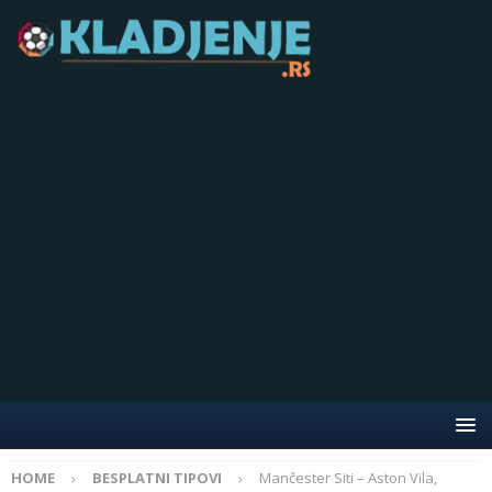
HOME
BESPLATNI TIPOVI
Mančester Siti – Aston Vila,