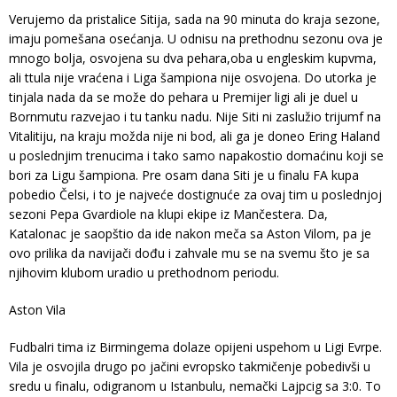
Verujemo da pristalice Sitija, sada na 90 minuta do kraja sezone,
imaju pomešana osećanja. U odnisu na prethodnu sezonu ova je
mnogo bolja, osvojena su dva pehara,oba u engleskim kupvma,
ali ttula nije vraćena i Liga šampiona nije osvojena. Do utorka je
tinjala nada da se može do pehara u Premijer ligi ali je duel u
Bornmutu razvejao i tu tanku nadu. Nije Siti ni zaslužio trijumf na
Vitalitiju, na kraju možda nije ni bod, ali ga je doneo Ering Haland
u poslednjim trenucima i tako samo napakostio domaćinu koji se
bori za Ligu šampiona. Pre osam dana Siti je u finalu FA kupa
pobedio Čelsi, i to je najveće dostignuće za ovaj tim u poslednjoj
sezoni Pepa Gvardiole na klupi ekipe iz Mančestera. Da,
Katalonac je saopštio da ide nakon meča sa Aston Vilom, pa je
ovo prilika da navijači dođu i zahvale mu se na svemu što je sa
njihovim klubom uradio u prethodnom periodu.
Aston Vila
Fudbalri tima iz Birmingema dolaze opijeni uspehom u Ligi Evrpe.
Vila je osvojila drugo po jačini evropsko takmičenje pobedivši u
sredu u finalu, odigranom u Istanbulu, nemački Lajpcig sa 3:0. To