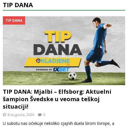
TIP DANA
TIP DANA
TIP DANA: Mjalbi – Elfsborg: Aktuelni
šampion Švedske u veoma teškoj
situaciji!
8 Augusta, 2026
0
U subotu nas očekuje nekoliko sjajnih duela širom Evrope, a