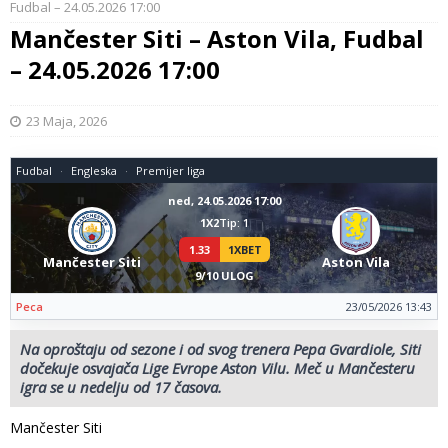
Fudbal – 24.05.2026 17:00
Mančester Siti – Aston Vila, Fudbal
– 24.05.2026 17:00
23 Maja, 2026
Fudbal
Engleska
Premijer liga
ned, 24.05.2026 17:00
1X2
Tip: 1
1.33
1XBET
Mančester Siti
Aston Vila
9/10 ULOG
Peca
23/05/2026 13:43
Na oproštaju od sezone i od svog trenera Pepa Gvardiole, Siti
dočekuje osvajača Lige Evrope Aston Vilu. Meč u Mančesteru
igra se u nedelju od 17 časova.
Mančester Siti