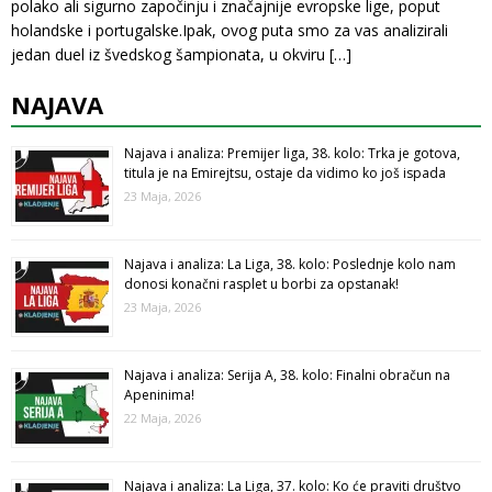
polako ali sigurno započinju i značajnije evropske lige, poput
holandske i portugalske.Ipak, ovog puta smo za vas analizirali
jedan duel iz švedskog šampionata, u okviru
[…]
NAJAVA
Najava i analiza: Premijer liga, 38. kolo: Trka je gotova,
titula je na Emirejtsu, ostaje da vidimo ko još ispada
23 Maja, 2026
Najava i analiza: La Liga, 38. kolo: Poslednje kolo nam
donosi konačni rasplet u borbi za opstanak!
23 Maja, 2026
Najava i analiza: Serija A, 38. kolo: Finalni obračun na
Apeninima!
22 Maja, 2026
Najava i analiza: La Liga, 37. kolo: Ko će praviti društvo