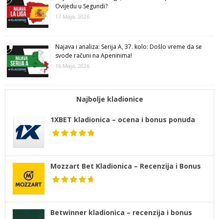
Ovijedu u Segundi?
17 Maja, 2026
Najava i analiza: Serija A, 37. kolo: Došlo vreme da se
svode računi na Apeninima!
16 Maja, 2026
Najbolje kladionice
1XBET kladionica – ocena i bonus ponuda
Mozzart Bet Kladionica – Recenzija i Bonus
Betwinner kladionica – recenzija i bonus