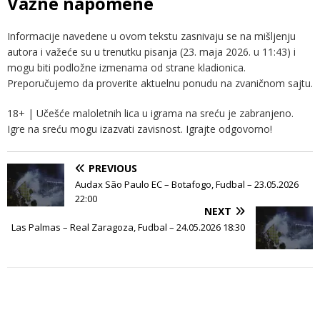
Važne napomene
Informacije navedene u ovom tekstu zasnivaju se na mišljenju
autora i važeće su u trenutku pisanja (23. maja 2026. u 11:43) i
mogu biti podložne izmenama od strane kladionica.
Preporučujemo da proverite aktuelnu ponudu na zvaničnom sajtu.
18+ | Učešće maloletnih lica u igrama na sreću je zabranjeno.
Igre na sreću mogu izazvati zavisnost. Igrajte odgovorno!
PREVIOUS
Audax São Paulo EC – Botafogo, Fudbal – 23.05.2026
22:00
NEXT
Las Palmas – Real Zaragoza, Fudbal – 24.05.2026 18:30