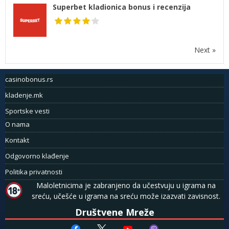
Superbet kladionica bonus i recenzija
Next »
casinobonus.rs
kladenje.mk
Sportske vesti
O nama
Kontakt
Odgovorno klađenje
Politika privatnosti
Maloletnicima je zabranjeno da učestvuju u igrama na
sreću, učešće u igrama na sreću može izazvati zavisnost.
Društvene Mreže