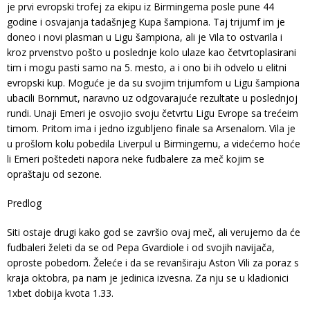
je prvi evropski trofej za ekipu iz Birmingema posle pune 44
godine i osvajanja tadašnjeg Kupa šampiona. Taj trijumf im je
doneo i novi plasman u Ligu šampiona, ali je Vila to ostvarila i
kroz prvenstvo pošto u poslednje kolo ulaze kao četvrtoplasirani
tim i mogu pasti samo na 5. mesto, a i ono bi ih odvelo u elitni
evropski kup. Moguće je da su svojim trijumfom u Ligu šampiona
ubacili Bornmut, naravno uz odgovarajuće rezultate u poslednjoj
rundi. Unaji Emeri je osvojio svoju četvrtu Ligu Evrope sa trećeim
timom. Pritom ima i jedno izgubljeno finale sa Arsenalom. Vila je
u prošlom kolu pobedila Liverpul u Birmingemu, a videćemo hoće
li Emeri poštedeti napora neke fudbalere za meč kojim se
opraštaju od sezone.
Predlog
Siti ostaje drugi kako god se završio ovaj meč, ali verujemo da će
fudbaleri želeti da se od Pepa Gvardiole i od svojih navijača,
oproste pobedom. Želeće i da se revanširaju Aston Vili za poraz s
kraja oktobra, pa nam je jedinica izvesna. Za nju se u kladionici
1xbet dobija kvota 1.33.