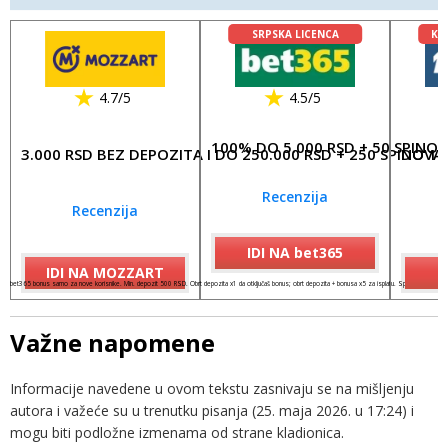
SRPSKA LICENCA
KL
4.7/5
4.5/5
100% DO 5.000 RSD + 50 SPINO
3.000 RSD BEZ DEPOZITA I DO 250.000 RSD + 250 SPINOVA
DO 17
Recenzija
Recenzija
IDI NA bet365
IDI NA MOZZART
I
bet365 bonus samo za nove korisnike. Min. depozit 500 RSD. Obrt depozita x1 da otključaš bonus; obrt depozita + bonusa x5 za isplatu. Spinovi važe 7 dana
Važne napomene
Informacije navedene u ovom tekstu zasnivaju se na mišljenju
autora i važeće su u trenutku pisanja (25. maja 2026. u 17:24) i
mogu biti podložne izmenama od strane kladionica.