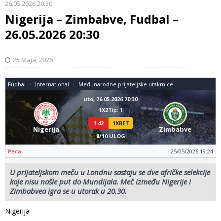
26.05.2026 20:30
Nigerija – Zimbabve, Fudbal –
26.05.2026 20:30
25 Maja, 2026
Fudbal
International
Međunarodne prijateljske utakmice
uto, 26.05.2026 20:30
1X2
Tip: 1
1.42
1XBET
Nigerija
Zimbabve
8/10 ULOG
Peca
25/05/2026 19:24
U prijateljskom meču u Londnu sastaju se dve afričke selekcije
koje nisu našle put do Mundijala. Meč između Nigerije i
Zimbabvea igra se u utorak u 20.30.
Nigerija