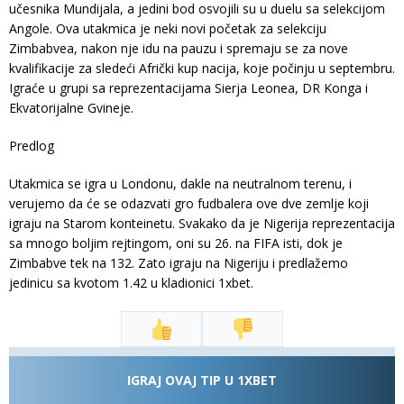
učesnika Mundijala, a jedini bod osvojili su u duelu sa selekcijom
Angole. Ova utakmica je neki novi početak za selekciju
Zimbabvea, nakon nje idu na pauzu i spremaju se za nove
kvalifikacije za sledeći Afrički kup nacija, koje počinju u septembru.
Igraće u grupi sa reprezentacijama Sierja Leonea, DR Konga i
Ekvatorijalne Gvineje.
Predlog
Utakmica se igra u Londonu, dakle na neutralnom terenu, i
verujemo da će se odazvati gro fudbalera ove dve zemlje koji
igraju na Starom konteinetu. Svakako da je Nigerija reprezentacija
sa mnogo boljim rejtingom, oni su 26. na FIFA isti, dok je
Zimbabve tek na 132. Zato igraju na Nigeriju i predlažemo
jedinicu sa kvotom 1.42 u kladionici 1xbet.
IGRAJ OVAJ TIP U 1XBET