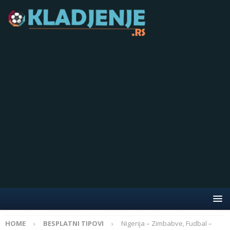
HOME
BESPLATNI TIPOVI
Nigerija – Zimbabve, Fudbal –