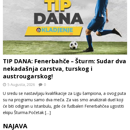
TIP DANA: Fenerbahče – Šturm: Sudar dva
nekadašnja carstva, turskog i
austrougarskog!
5 Augusta, 2026
0
U sredu se nastavljaju kvalifikacije za Ligu šampiona, a ovog puta
su na programu samo dva meča. Za vas smo analizirali duel koji
će biti odigran u Istanbulu, gde će fudbaleri Fenerbahčea ugostiti
ekipu Šturma.Početak
[…]
NAJAVA