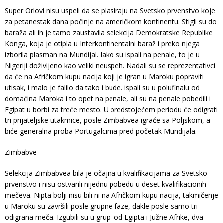
Super Orlovi nisu uspeli da se plasiraju na Svetsko prvenstvo koje
za petanestak dana počinje na američkom kontinentu. Stigli su do
baraža ali ih je tamo zaustavila selekcija Demokratske Republike
Konga, koja je otipla u Interkontinentalni baraž i preko njega
izborila plasman na Mundijal. Iako su ispali na penale, to je u
Nigeriji doživljeno kao veliki neuspeh. Nadali su se reprezentativci
da će na Afričkom kupu nacija koji je igran u Maroku popraviti
utisak, i malo je falilo da tako i bude. ispali su u polufinalu od
domaćina Maroka i to opet na penale, ali su na penale pobedili i
Egipat u borbi za treće mesto. U predstojećem periodu će odigrati
tri prijateljske utakmice, posle Zimbabvea igraće sa Poljskom, a
biće generalna proba Portugalcima pred početak Mundijala.
Zimbabve
Selekcija Zimbabvea bila je očajna u kvalifikacijama za Svetsko
prvenstvo i nisu ostvarili nijednu pobedu u deset kvalifikacionih
mečeva. Nipta bolji nisu bili ni na Afričkom kupu nacija, takmičenje
u Maroku su završili posle grupne faze, dakle posle samo tri
odigrana meča. Izgubili su u grupi od Egipta i Južne Afrike, dva