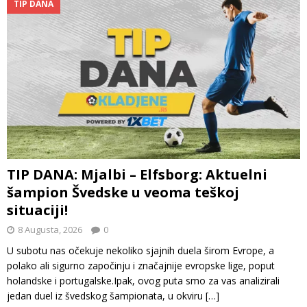
TIP DANA
TIP DANA: Mjalbi – Elfsborg: Aktuelni
šampion Švedske u veoma teškoj
situaciji!
8 Augusta, 2026
0
U subotu nas očekuje nekoliko sjajnih duela širom Evrope, a
polako ali sigurno započinju i značajnije evropske lige, poput
holandske i portugalske.Ipak, ovog puta smo za vas analizirali
jedan duel iz švedskog šampionata, u okviru
[…]