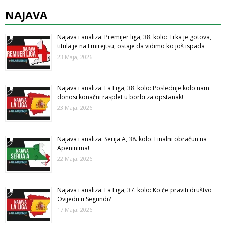
NAJAVA
Najava i analiza: Premijer liga, 38. kolo: Trka je gotova,
titula je na Emirejtsu, ostaje da vidimo ko još ispada
23 Maja, 2026
Najava i analiza: La Liga, 38. kolo: Poslednje kolo nam
donosi konačni rasplet u borbi za opstanak!
23 Maja, 2026
Najava i analiza: Serija A, 38. kolo: Finalni obračun na
Apeninima!
22 Maja, 2026
Najava i analiza: La Liga, 37. kolo: Ko će praviti društvo
Ovijedu u Segundi?
17 Maja, 2026