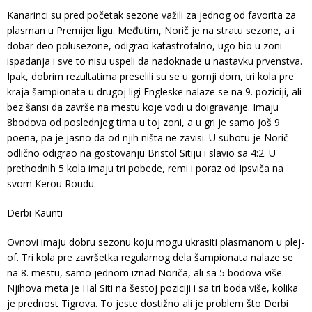
Kanarinci su pred početak sezone važili za jednog od favorita za
plasman u Premijer ligu. Međutim, Norič je na stratu sezone, a i
dobar deo polusezone, odigrao katastrofalno, ugo bio u zoni
ispadanja i sve to nisu uspeli da nadoknade u nastavku prvenstva.
Ipak, dobrim rezultatima preselili su se u gornji dom, tri kola pre
kraja šampionata u drugoj ligi Engleske nalaze se na 9. poziciji, ali
bez šansi da završe na mestu koje vodi u doigravanje. Imaju
8bodova od poslednjeg tima u toj zoni, a u gri je samo još 9
poena, pa je jasno da od njih ništa ne zavisi. U subotu je Norič
odlično odigrao na gostovanju Bristol Sitiju i slavio sa 4:2. U
prethodnih 5 kola imaju tri pobede, remi i poraz od Ipsviča na
svom Kerou Roudu.
Derbi Kaunti
Ovnovi imaju dobru sezonu koju mogu ukrasiti plasmanom u plej-
of. Tri kola pre završetka regularnog dela šampionata nalaze se
na 8. mestu, samo jednom iznad Noriča, ali sa 5 bodova više.
Njihova meta je Hal Siti na šestoj poziciji i sa tri boda više, kolika
je prednost Tigrova. To jeste dostižno ali je problem što Derbi