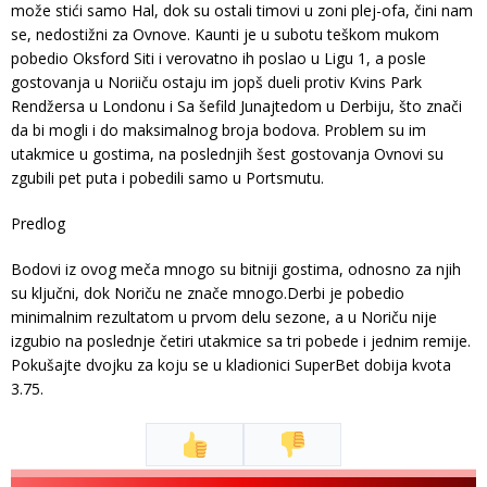
može stići samo Hal, dok su ostali timovi u zoni plej-ofa, čini nam
se, nedostižni za Ovnove. Kaunti je u subotu teškom mukom
pobedio Oksford Siti i verovatno ih poslao u Ligu 1, a posle
gostovanja u Noriiču ostaju im jopš dueli protiv Kvins Park
Rendžersa u Londonu i Sa šefild Junajtedom u Derbiju, što znači
da bi mogli i do maksimalnog broja bodova. Problem su im
utakmice u gostima, na poslednjih šest gostovanja Ovnovi su
zgubili pet puta i pobedili samo u Portsmutu.
Predlog
Bodovi iz ovog meča mnogo su bitniji gostima, odnosno za njih
su ključni, dok Noriču ne znače mnogo.Derbi je pobedio
minimalnim rezultatom u prvom delu sezone, a u Noriču nije
izgubio na poslednje četiri utakmice sa tri pobede i jednim remije.
Pokušajte dvojku za koju se u kladionici SuperBet dobija kvota
3.75.