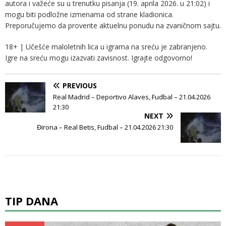
autora i važeće su u trenutku pisanja (19. aprila 2026. u 21:02) i
mogu biti podložne izmenama od strane kladionica.
Preporučujemo da proverite aktuelnu ponudu na zvaničnom sajtu.
18+ | Učešće maloletnih lica u igrama na sreću je zabranjeno.
Igre na sreću mogu izazvati zavisnost. Igrajte odgovorno!
PREVIOUS
Real Madrid – Deportivo Alaves, Fudbal – 21.04.2026
21:30
NEXT
Đirona – Real Betis, Fudbal – 21.04.2026 21:30
TIP DANA