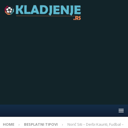
HOME
BESPLATNI TIPOVI
Norič Siti – Derbi Kaunti, Fudbal –