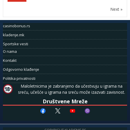
Next »
casinobonus.rs
kladenje.mk
Sportske vesti
O nama
Kontakt
Odgovorno klađenje
Politika privatnosti
Maloletnicima je zabranjeno da učestvuju u igrama na
sreću, učešće u igrama na sreću može izazvati zavisnost.
Društvene Mreže