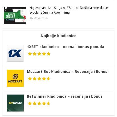
Najava i analiza: Serija A, 37. kolo: Došlo vreme da se
svode računi na Apeninima!
16 Maja, 2026
Najbolje kladionice
1XBET kladionica – ocena i bonus ponuda
Mozzart Bet Kladionica – Recenzija i Bonus
Betwinner kladionica – recenzija i bonus