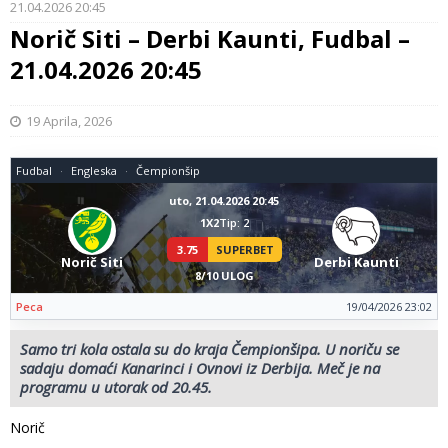
21.04.2026 20:45
Norič Siti – Derbi Kaunti, Fudbal –
21.04.2026 20:45
19 Aprila, 2026
Fudbal
Engleska
Čempionšip
uto, 21.04.2026 20:45
1X2
Tip: 2
3.75
SUPERBET
Norič Siti
Derbi Kaunti
8/10 ULOG
Peca
19/04/2026 23:02
Samo tri kola ostala su do kraja Čempionšipa. U noriču se
sadaju domaći Kanarinci i Ovnovi iz Derbija. Meč je na
programu u utorak od 20.45.
Norič