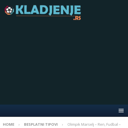
HOME
BESPLATNI TIPOVI
Olimpik Marselj – Ren, Fudbal –