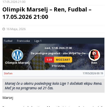
17.05.2026 21:00
Olimpik Marselj – Ren, Fudbal –
17.05.2026 21:00
16 Maja, 2026
Fudbal
Francuska
Liga 1
ned, 17.05.2026 21:00
Da postigne pogodak - obe ekipe
Tip: Da
1.59
MOZZART
Olimpik Marselj
Ren
7/10 ULOG
Stefan
17/05/2026 00:19
Marsej će u okviru poslednjeg kola Lige 1 dočekati ekipu Rena.
Meč je na programu od 21 čas.
Marsej