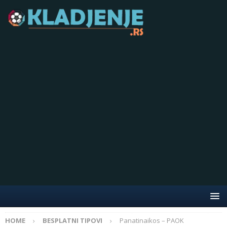
HOME
BESPLATNI TIPOVI
Panatinaikos – PAOK