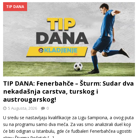
TIP DANA
TIP DANA: Fenerbahče – Šturm: Sudar dva
nekadašnja carstva, turskog i
austrougarskog!
5 Augusta, 2026
0
U sredu se nastavljaju kvalifikacije za Ligu šampiona, a ovog puta
su na programu samo dva meča. Za vas smo analizirali duel koji
će biti odigran u Istanbulu, gde će fudbaleri Fenerbahčea ugostiti
ekipu Šturma.Početak
[…]