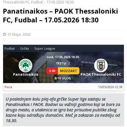
Thessaloniki FC, Fudbal – 17.05.2026 18:30
Panatinaikos – PAOK Thessaloniki
FC, Fudbal – 17.05.2026 18:30
15 Maja, 2026
Fudbal
Grčka
Super League
ned, 17.05.2026 18:30
1X2
Tip: 2
2.00
MOZZART
Panatinaikos
PAOK Thessaloniki FC
8/10 ULOG
Peca
15/05/2026 12:38
U poslednjem kolu plej-ofa grčke Super lige sastaju se
Panatinaikos i PAOK. Bodovi su važniji gostima koji se bore za
drugo mesto, a utakmica se igra bez prisustva publike zbog
kazne koju odrađuju domaćini. Meč je zakazan za nedelju od
18.30.