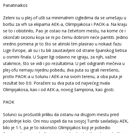
Panatinaikos
Zeleni su u plej-of ušli sa minimalnim izgledima da se umešaju u
borbu za vrh sa ekipama AEK-a, Olimpijakosa i PAOK-a. Na kraju
se to i obistinilo, Pao je ostao na četvrtom mestu, na kome će i
okončati sezonu koja se ni po čemu dobrom neće pamtiti. Jedino
vredno pomena je to što se atinski tim plasirao u nokaut fazu
Lige Evrope, ali su i tu bili zaustavljeni od strane španskog betisa
u osmini finala. U Super ligi odavno ne igraju, za njih, važne
utakmice, što se vidi i po rezultatima. U pet odigranih mečeva u
plej-ofu nemaju nijednu pobedu, dva puta su igrali nerešeno,
protiv PAOK-a u Solunu i AEK-a na svom terenu, a oba puta je
rezultat bio 0:0. Poraženi su dva puta od najvećeg rivala
Olimpijakosa, kao i od AEK-a, novog šampiona, kao gosti.
PAOK
Solunci su prošustili priliku da ostanu na drugom mestu pred
poslednje kolo. Oni nisu uspeli da na svojoj Tumbi savladaju AEK,
bilo je 1:1, pa je to iskoristio Olimpijakos koji je pobedio