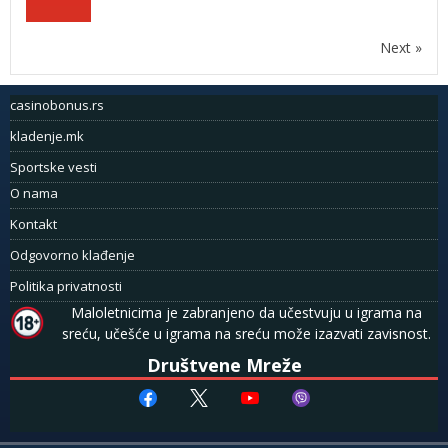
Next »
casinobonus.rs
kladenje.mk
Sportske vesti
O nama
Kontakt
Odgovorno klađenje
Politika privatnosti
Maloletnicima je zabranjeno da učestvuju u igrama na
sreću, učešće u igrama na sreću može izazvati zavisnost.
Društvene Mreže