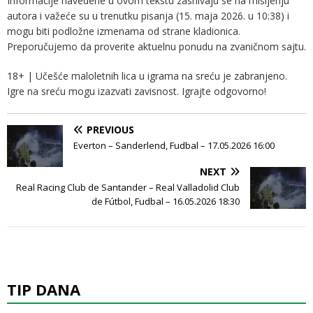
Informacije navedene u ovom tekstu zasnivaju se na mišljenju
autora i važeće su u trenutku pisanja (15. maja 2026. u 10:38) i
mogu biti podložne izmenama od strane kladionica.
Preporučujemo da proverite aktuelnu ponudu na zvaničnom sajtu.
18+ | Učešće maloletnih lica u igrama na sreću je zabranjeno.
Igre na sreću mogu izazvati zavisnost. Igrajte odgovorno!
PREVIOUS
Everton – Sanderlend, Fudbal – 17.05.2026 16:00
NEXT
Real Racing Club de Santander – Real Valladolid Club
de Fútbol, Fudbal – 16.05.2026 18:30
TIP DANA