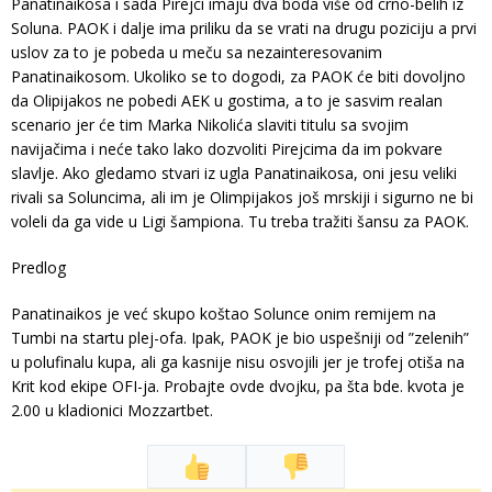
Panatinaikosa i sada Pirejci imaju dva boda više od crno-belih iz
Soluna. PAOK i dalje ima priliku da se vrati na drugu poziciju a prvi
uslov za to je pobeda u meču sa nezainteresovanim
Panatinaikosom. Ukoliko se to dogodi, za PAOK će biti dovoljno
da Olipijakos ne pobedi AEK u gostima, a to je sasvim realan
scenario jer će tim Marka Nikolića slaviti titulu sa svojim
navijačima i neće tako lako dozvoliti Pirejcima da im pokvare
slavlje. Ako gledamo stvari iz ugla Panatinaikosa, oni jesu veliki
rivali sa Soluncima, ali im je Olimpijakos još mrskiji i sigurno ne bi
voleli da ga vide u Ligi šampiona. Tu treba tražiti šansu za PAOK.
Predlog
Panatinaikos je već skupo koštao Solunce onim remijem na
Tumbi na startu plej-ofa. Ipak, PAOK je bio uspešniji od ”zelenih”
u polufinalu kupa, ali ga kasnije nisu osvojili jer je trofej otiša na
Krit kod ekipe OFI-ja. Probajte ovde dvojku, pa šta bde. kvota je
2.00 u kladionici Mozzartbet.