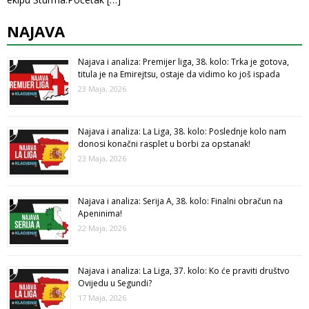
NAJAVA
Najava i analiza: Premijer liga, 38. kolo: Trka je gotova,
titula je na Emirejtsu, ostaje da vidimo ko još ispada
23 Maja, 2026
Najava i analiza: La Liga, 38. kolo: Poslednje kolo nam
donosi konačni rasplet u borbi za opstanak!
23 Maja, 2026
Najava i analiza: Serija A, 38. kolo: Finalni obračun na
Apeninima!
22 Maja, 2026
Najava i analiza: La Liga, 37. kolo: Ko će praviti društvo
Ovijedu u Segundi?
17 Maja, 2026