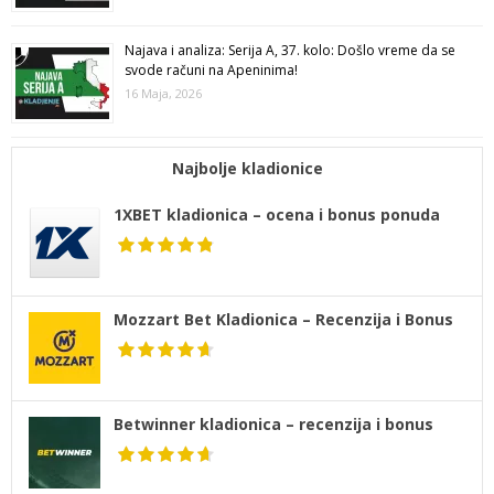
Najava i analiza: Serija A, 37. kolo: Došlo vreme da se
svode računi na Apeninima!
16 Maja, 2026
Najbolje kladionice
1XBET kladionica – ocena i bonus ponuda
Mozzart Bet Kladionica – Recenzija i Bonus
Betwinner kladionica – recenzija i bonus