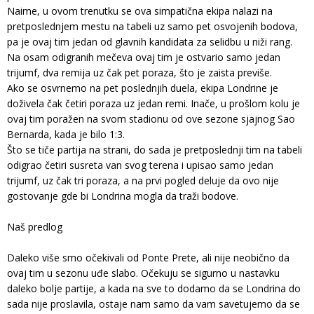
Naime, u ovom trenutku se ova simpatična ekipa nalazi na
pretposlednjem mestu na tabeli uz samo pet osvojenih bodova,
pa je ovaj tim jedan od glavnih kandidata za selidbu u niži rang.
Na osam odigranih mečeva ovaj tim je ostvario samo jedan
trijumf, dva remija uz čak pet poraza, što je zaista previše.
Ako se osvrnemo na pet poslednjih duela, ekipa Londrine je
doživela čak četiri poraza uz jedan remi. Inače, u prošlom kolu je
ovaj tim poražen na svom stadionu od ove sezone sjajnog Sao
Bernarda, kada je bilo 1:3.
Što se tiče partija na strani, do sada je pretposlednji tim na tabeli
odigrao četiri susreta van svog terena i upisao samo jedan
trijumf, uz čak tri poraza, a na prvi pogled deluje da ovo nije
gostovanje gde bi Londrina mogla da traži bodove.
Naš predlog
Daleko više smo očekivali od Ponte Prete, ali nije neobično da
ovaj tim u sezonu uđe slabo. Očekuju se sigurno u nastavku
daleko bolje partije, a kada na sve to dodamo da se Londrina do
sada nije proslavila, ostaje nam samo da vam savetujemo da se