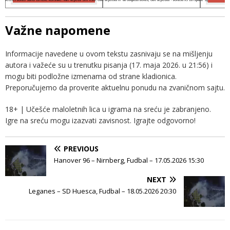
Važne napomene
Informacije navedene u ovom tekstu zasnivaju se na mišljenju
autora i važeće su u trenutku pisanja (17. maja 2026. u 21:56) i
mogu biti podložne izmenama od strane kladionica.
Preporučujemo da proverite aktuelnu ponudu na zvaničnom sajtu.
18+ | Učešće maloletnih lica u igrama na sreću je zabranjeno.
Igre na sreću mogu izazvati zavisnost. Igrajte odgovorno!
PREVIOUS
Hanover 96 – Nirnberg, Fudbal – 17.05.2026 15:30
NEXT
Leganes – SD Huesca, Fudbal – 18.05.2026 20:30