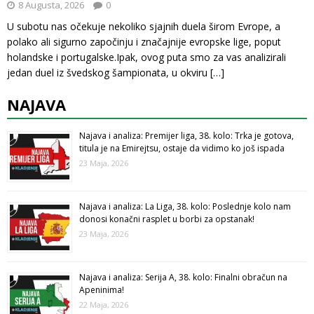
8 Augusta, 2026
0
U subotu nas očekuje nekoliko sjajnih duela širom Evrope, a
polako ali sigurno započinju i značajnije evropske lige, poput
holandske i portugalske.Ipak, ovog puta smo za vas analizirali
jedan duel iz švedskog šampionata, u okviru
[…]
NAJAVA
Najava i analiza: Premijer liga, 38. kolo: Trka je gotova,
titula je na Emirejtsu, ostaje da vidimo ko još ispada
23 Maja, 2026
Najava i analiza: La Liga, 38. kolo: Poslednje kolo nam
donosi konačni rasplet u borbi za opstanak!
23 Maja, 2026
Najava i analiza: Serija A, 38. kolo: Finalni obračun na
Apeninima!
22 Maja, 2026