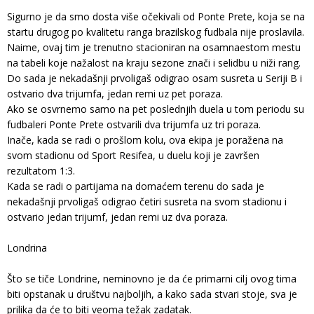
Sigurno je da smo dosta više očekivali od Ponte Prete, koja se na
startu drugog po kvalitetu ranga brazilskog fudbala nije proslavila.
Naime, ovaj tim je trenutno stacioniran na osamnaestom mestu
na tabeli koje nažalost na kraju sezone znači i selidbu u niži rang.
Do sada je nekadašnji prvoligaš odigrao osam susreta u Seriji B i
ostvario dva trijumfa, jedan remi uz pet poraza.
Ako se osvrnemo samo na pet poslednjih duela u tom periodu su
fudbaleri Ponte Prete ostvarili dva trijumfa uz tri poraza.
Inače, kada se radi o prošlom kolu, ova ekipa je poražena na
svom stadionu od Sport Resifea, u duelu koji je završen
rezultatom 1:3.
Kada se radi o partijama na domaćem terenu do sada je
nekadašnji prvoligaš odigrao četiri susreta na svom stadionu i
ostvario jedan trijumf, jedan remi uz dva poraza.
Londrina
Što se tiče Londrine, neminovno je da će primarni cilj ovog tima
biti opstanak u društvu najboljih, a kako sada stvari stoje, sva je
prilika da će to biti veoma težak zadatak.