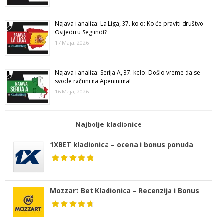
Najava i analiza: La Liga, 37. kolo: Ko će praviti društvo
Ovijedu u Segundi?
17 Maja, 2026
Najava i analiza: Serija A, 37. kolo: Došlo vreme da se
svode računi na Apeninima!
16 Maja, 2026
Najbolje kladionice
1XBET kladionica – ocena i bonus ponuda
Mozzart Bet Kladionica – Recenzija i Bonus