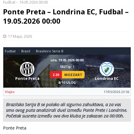
Fudbal – 19.05.2026 00:00
Ponte Preta – Londrina EC, Fudbal –
19.05.2026 00:00
17 Maja, 2026
Fudbal
Brazil
Brasileiro Serie B
uto, 19.05.2026 00:00
1X2
Tip: 1
2.20
MOZZART
Ponte Preta
Londrina EC
8/10 ULOG
Vlajko
17/05/2026 23:56
Brazilska Serija B se polako ali sigurno zahuktava, a za vas
smo ovog puta analizirali duel između Ponte Prete i Londrine.
Početak susreta između ova dva kluba je zakazan za 00:00h.
Ponte Preta