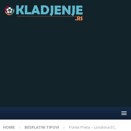
HOME
BESPLATNI TIPOVI
Ponte Preta – Londrina EC,