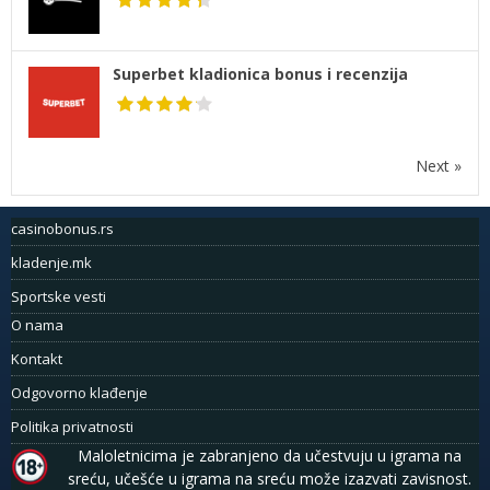
Superbet kladionica bonus i recenzija
Next »
casinobonus.rs
kladenje.mk
Sportske vesti
O nama
Kontakt
Odgovorno klađenje
Politika privatnosti
Maloletnicima je zabranjeno da učestvuju u igrama na
sreću, učešće u igrama na sreću može izazvati zavisnost.