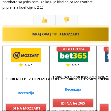
oprobate sa jedinicom, za koju je kladionica Mozzartbet
pripremila koeficijent 2.20.
IGRAJ OVAJ TIP U MOZZART
SRPSKA LICENCA
KL
4.7/5
4.5/5
100% DO 5.000 RSD + 50 SPINO
3.000 RSD BEZ DEPOZITA I DO 250.000 RSD + 250 SPINOVA
DO 17
Recenzija
Recenzija
IDI NA bet365
IDI NA MOZZART
I
bet365 bonus samo za nove korisnike. Min. depozit 500 RSD. Obrt depozita x1 da otključaš bonus; obrt depozita + bonusa x5 za isplatu. Spinovi važe 7 dana