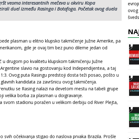
gršt veoma interesantnih mečeva u okviru Kopa
evrop
irali duel između Rasinga i Botafoga. Početak ovog duela
ovog 
šveds
NA
zbede plasman u elitno klupsko takmičenje Južne Amerike, pa
amerikanom, gde je ovaj tim bez puno dileme jedan od
č u drugom po kvalitetu klupskom takmičenju Južne
Argentine slavio na gostovanju kod Independijentea, a taj
1:3. Ovog puta Rasingu predstoji dosta teži posao, pošto u
 glavnih kandidata za završnicu ovog takmičenja.
renutku se Rasing nalazi na devetom mestu na tabeli grupe
oji velika borba za plasman u doigravanje.
na svom stadionu poražen u velikom derbiju od River Plejta,
 svih očekivanja stigao do naslova prvaka Brazila. Prošle