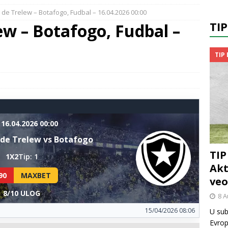
 de Trelew – Botafogo, Fudbal – 16.04.2026 00:00
TI
ew – Botafogo, Fudbal –
TIP
 16.04.2026 00:00
 de Trelew vs Botafogo
TIP
1X2
Tip: 1
Akt
90
MAXBET
veo
8/10 ULOG
8 A
15/04/2026 08:06
U sub
Evrop