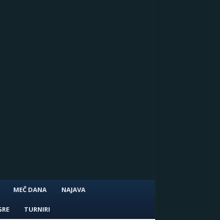
MEČ DANA
NAJAVA
GRE
TURNIRI