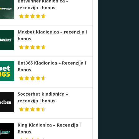
Betwinner kladionica –
recenzija i bonus
Maxbet kladionica – recenzija i
bonus
Bet365 Kladionica – Recenzija i
Bonus
Soccerbet kladionica –
recenzija i bonus
King Kladionica – Recenzija i
Bonus