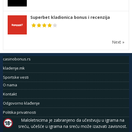
Superbet kladionica bonus i recenzija
Next »
casinobonus.rs
kladenje.mk
Sportske vesti
O nama
Kontakt
Odgovorno klađenje
Politika privatnosti
Maloletnicima je zabranjeno da učestvuju u igrama na
sreću, učešće u igrama na sreću može izazvati zavisnost.