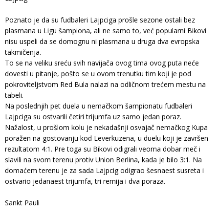
Poznato je da su fudbaleri Lajpciga prošle sezone ostali bez
plasmana u Ligu šampiona, ali ne samo to, već popularni Bikovi
nisu uspeli da se domognu ni plasmana u druga dva evropska
takmičenja.
To se na veliku sreću svih navijača ovog tima ovog puta neće
dovesti u pitanje, pošto se u ovom trenutku tim koji je pod
pokroviteljstvom Red Bula nalazi na odličnom trećem mestu na
tabeli.
Na poslednjih pet duela u nemačkom šampionatu fudbaleri
Lajpciga su ostvarili četiri trijumfa uz samo jedan poraz.
Nažalost, u prošlom kolu je nekadašnji osvajač nemačkog Kupa
poražen na gostovanju kod Leverkuzena, u duelu koji je završen
rezultatom 4:1. Pre toga su Bikovi odigrali veoma dobar meč i
slavili na svom terenu protiv Union Berlina, kada je bilo 3:1. Na
domaćem terenu je za sada Lajpcig odigrao šesnaest susreta i
ostvario jedanaest trijumfa, tri remija i dva poraza.
Sankt Pauli