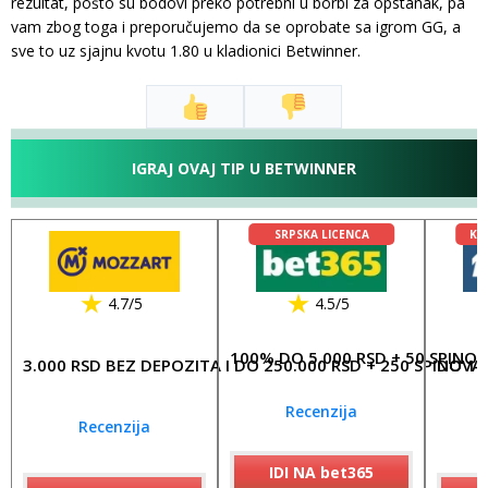
rezultat, pošto su bodovi preko potrebni u borbi za opstanak, pa
vam zbog toga i preporučujemo da se oprobate sa igrom GG, a
sve to uz sjajnu kvotu 1.80 u kladionici Betwinner.
IGRAJ OVAJ TIP U BETWINNER
SRPSKA LICENCA
KL
4.7/5
4.5/5
100% DO 5.000 RSD + 50 SPINO
3.000 RSD BEZ DEPOZITA I DO 250.000 RSD + 250 SPINOVA
DO 17
Recenzija
Recenzija
IDI NA bet365