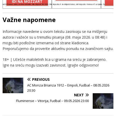
IDI NA MOZZART
I
bet365 bonus samo za nove korisnike. Min. depozit 500 RSD. Obrt depozita x1 da otključaš bonus; obrt depozita + bonusa x5 za isplatu. Spinovi važe 7 dana
Važne napomene
Informacije navedene u ovom tekstu zasnivaju se na mišljenju
autora i važeće su u trenutku pisanja (08. maja 2026. u 08:48) i
mogu biti podložne izmenama od strane kladionica.
Preporučujemo da proverite aktuelnu ponudu na zvaničnom sajtu.
18+ | Učešće maloletnih lica u igrama na sreću je zabranjeno.
Igre na sreću mogu izazvati zavisnost. Igrajte odgovorno!
PREVIOUS
AC Monza Brianza 1912 – Empoli, Fudbal – 08.05.2026
20:30
NEXT
Fluminense – Vitorija, Fudbal – 09.05.2026 23:00