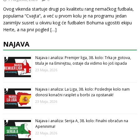
Ovog vikenda startuje drugi po kvalitetu rang nemačkog fudbala,
popularna “Cvajta”, a već u prvom kolu je na programu jedan
zanimljiv susret u okviru kog će fudbaleri Bohuma ugostiti ekipu
Herte, a na prvi pogled
[…]
NAJAVA
Najava i analiza: Premijer liga, 38. kolo: Trka je gotova,
titula je na Emirejtsu, ostaje da vidimo ko još ispada
23 Maja, 2026
Najava i analiza: La Liga, 38. kolo: Poslednje kolo nam
donosi konačni rasplet u borbi za opstanak!
23 Maja, 2026
Najava i analiza: Serija A, 38. kolo: Finalni obračun na
Apeninima!
22 Maja, 2026