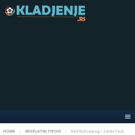
HOME
BESPLATNI TIPOVI
Red Bull Leipzig – Sankt Pauli,