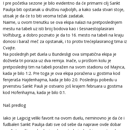
I pre početka sezone je bilo evidentno da će primarni cilj Sankt
Paulija biti opstanak u društvu najboljih, a kako sada stvari stoje,
utisak je da će to biti veoma težak zadatak.
Naime, u ovom trenutku se ova ekipa nalazi na pretposlednjem
mestu na tabeli uz isti broj bodova kao i šesnaestoplasirani
Volfsburg, a dobro poznato je da to 16. mesto na tabeli na kraju
donosi i baraž meč za opstanak, i to protiv trećeplasiranog tima iz
Cvajte.
Na poslednjih pet duela u Bundesligi ova simpatična ekipa je
doživela tri poraza uz dva remija. Inače, u prošlom kolu je
pretposlednji tim na tabeli poražen na svom stadionu od Majnca,
kada je bilo 1:2. Pre toga je ova ekipa poražena u gostima kod
fenjeraša Hajdenhajma, kada je bilo 2:0. Poslednju pobedu u
prvenstvu Sankt Pauli je ostvario još krajem februara u gostima
kod Hofenhajma, kada je bilo 0:1.
Naš predlog
Iako je Lajpcig veliki favorit na ovom duelu, neminovno je da će i
fudbaleri Sankt Paulija dati sve od sebe da naprave ovde dobar