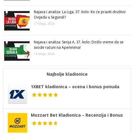
Najava i analiza: La Liga, 37. kolo: Ko će praviti društvo
Ovijedu u Segundi?
17 Maja, 2026
Najava i analiza: Serija A, 37. kolo: Došlo vreme da se
svode računi na Apeninima!
16 Maja, 2026
Najbolje kladionice
1XBET kladionica – ocena i bonus ponuda
Mozzart Bet Kladionica – Recenzija i Bonus