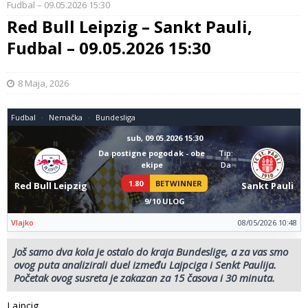
Fudbal – 09.05.2026 15:30
Red Bull Leipzig – Sankt Pauli,
Fudbal – 09.05.2026 15:30
8 Maja, 2026
Fudbal
Nemačka
Bundesliga
sub, 09.05.2026 15:30
Da postigne pogodak - obe
Tip:
ekipe
Da
1.80
BETWINNER
Red Bull Leipzig
Sankt Pauli
9/10 ULOG
Vlajko
08/05/2026 10:48
Još samo dva kola je ostalo do kraja Bundeslige, a za vas smo
ovog puta analizirali duel između Lajpciga i Senkt Paulija.
Početak ovog susreta je zakazan za 15 časova i 30 minuta.
Lajpcig