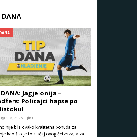
P DANA
 DANA
 DANA: Jagjelonija –
džers: Policajci hapse po
listoku!
ugusta, 2026
0
o nije bila ovako kvalitetna ponuda za
nje kao što je to slučaj ovog četvrtka, a za