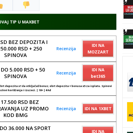
OVAJ TIP U MAXBET
RSD BEZ DEPOZITA I
IDI NA
50.000 RSD + 250
Recenzija
MOZZART
SPINOVA
DO 5.000 RSD + 50
IDI NA
Recenzija
SPINOVA
bet365
rt depozita x1 da otključaš bonus; obrt depozita + bonusa x5 za isplatu. Spinovi
slovi korišćenja i izuzeci. | 18+ | #Ad
 17.500 RSD BEZ
RAVANJA UZ PROMO
Recenzija
IDI NA 1XBET
KOD BMG
DO 36.000 NA SPORT
IDI NA