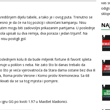
vas s
odigr
sklo
središnjem dijelu tabele, a tako je i ovog puta. Trenutno se
esno je da će na toj poziciji i okončani kampanju. Nisu
NA
utim mogu biti zadovoljni prikazanim partijama. U poslednje
kola upisali su dva remija, dva poraza i jedan trijumf. Na
isu postigli gol.
slednjem kolu ili da bude miljenik fortune ili favorit spleta
ruje u poklon s neba. Ne zato što bi danas trebalo da
to što je veća vjerovatnoća da Stara dama ostane bez dva ili
rija, Roma protiv Verone i Komo protiv Kremonezea. Sa 68
ekivati da se sa tog mjesta i pomjere.
igru GG po kvoti 1.97 u MaxBet kladionici.