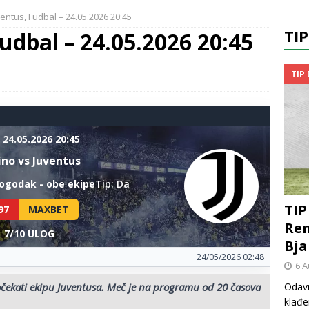
ventus, Fudbal – 24.05.2026 20:45
TI
udbal – 24.05.2026 20:45
TIP
 24.05.2026 20:45
ino vs Juventus
ogodak - obe ekipe
Tip: Da
TIP
97
MAXBET
Ren
7/10 ULOG
Bja
24/05/2026 02:48
6 A
Odavn
dočekati ekipu Juventusa. Meč je na programu od 20 časova
klađe