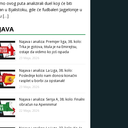
mo ovog puta analizirali duel koji će biti
an u Bjalistoku, gde će fudbaleri Jagjelonije u
pu
[…]
JAVA
Najava i analiza: Premijer liga, 38. kolo:
Trka je gotova, titula je na Emirejtsu,
ostaje da vidimo ko još ispada
23 Maja, 2026
Najava i analiza: La Liga, 38. kolo:
Poslednje kolo nam donosi konačni
rasplet u borbi za opstanak!
23 Maja, 2026
Najava i analiza: Serija A, 38. kolo: Finalni
obračun na Apeninima!
22 Maja, 2026