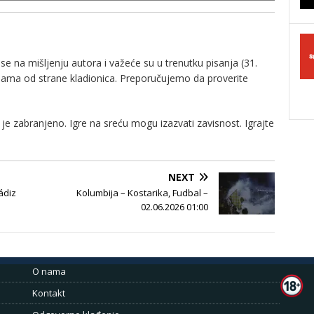
e na mišljenju autora i važeće su u trenutku pisanja (31.
nama od strane kladionica. Preporučujemo da proverite
je zabranjeno. Igre na sreću mogu izazvati zavisnost. Igrajte
NEXT
ádiz
Kolumbija – Kostarika, Fudbal –
02.06.2026 01:00
O nama
Kontakt