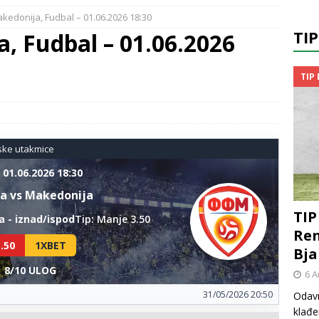
kedonija, Fudbal – 01.06.2026 18:30
TI
, Fudbal – 01.06.2026
TIP
ske utakmice
 01.06.2026 18:30
a vs Makedonija
TIP
 - iznad/ispod
Tip: Manje 3.50
Ren
.50
1XBET
Bja
8/10 ULOG
6 A
31/05/2026 20:50
Odavn
klađe