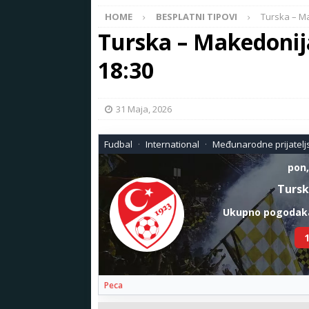
HOME
BESPLATNI TIPOVI
Turska – Ma
Turska – Makedonija
18:30
31 Maja, 2026
Fudbal
International
Međunarodne prijatelj
pon,
Tursk
Ukupno pogodaka
1
Peca