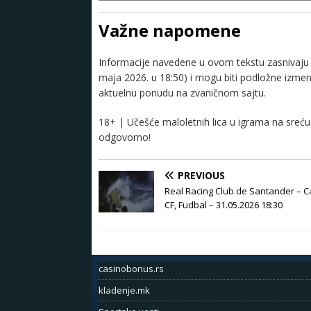
Važne napomene
Informacije navedene u ovom tekstu zasnivaju s
maja 2026. u 18:50) i mogu biti podložne izme
aktuelnu ponudu na zvaničnom sajtu.
18+ | Učešće maloletnih lica u igrama na sreću 
odgovorno!
PREVIOUS
Real Racing Club de Santander – C
CF, Fudbal – 31.05.2026 18:30
casinobonus.rs
kladenje.mk