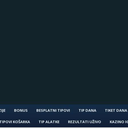
IJE
BONUS
BESPLATNI TIPOVI
TIP DANA
TIKET DANA
TIPOVI KOŠARKA
TIP ALATKE
REZULTATI UŽIVO
KAZINO I