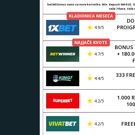
bet365 bonus samo za nove korisnike. Min. depozit 500 RSD. Ob
važe 7 dana. Važe u
KLADIONICA MESECA
DO
PROIG
4.9/5
NAJJAČE KVOTE
BONUS 
+ 180.
4.7/5
333 FR
4.4/5
1.000 
4.2/5
100
FREE
4.2/5