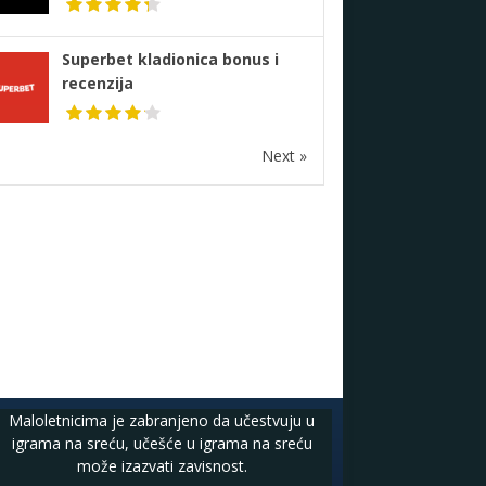
Superbet kladionica bonus i
recenzija
Next »
Maloletnicima je zabranjeno da učestvuju u
igrama na sreću, učešće u igrama na sreću
može izazvati zavisnost.