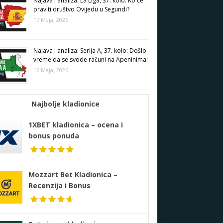
Najava i analiza: La Liga, 37. kolo: Ko će
praviti društvo Ovijedu u Segundi?
17 Maja, 2026
Najava i analiza: Serija A, 37. kolo: Došlo
vreme da se svode računi na Apeninima!
16 Maja, 2026
Najbolje kladionice
1XBET kladionica – ocena i
bonus ponuda
Mozzart Bet Kladionica –
Recenzija i Bonus