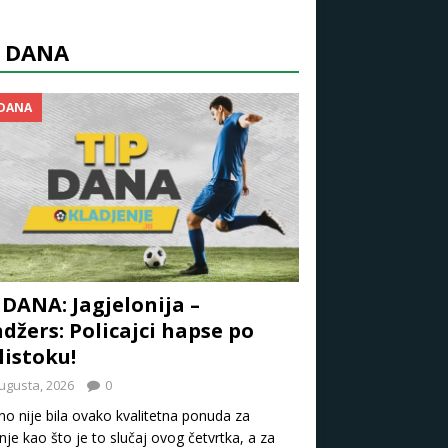
P DANA
 DANA
 DANA: Jagjelonija –
džers: Policajci hapse po
listoku!
ugusta, 2026
0
o nije bila ovako kvalitetna ponuda za
nje kao što je to slučaj ovog četvrtka, a za