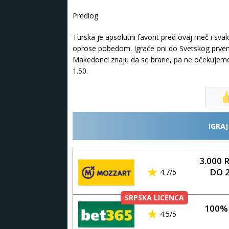
Predlog
Turska je apsolutni favorit pred ovaj meč i svak
oprose pobedom. Igraće oni do Svetskog prvens
Makedonci znaju da se brane, pa ne očekujemo g
1.50.
IGRAJ
3.000 
DO 2
4.7/5
SRPSKA LICENCA
100% 
4.5/5