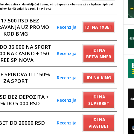
rt depozita x1 da otključaš bonus; obrt depozita + bonusa x5 za isplatu. Spinovi
slovi korišćenja i izuzeci. | 18+ | #Ad
 17.500 RSD BEZ
RAVANJA UZ PROMO
Recenzija
IDI NA 1XBET
KOD BMG
DO 36.000 NA SPORT
IDI NA
000 NA CASINO + 150
Recenzija
BETWINNER
FREE SPINOVA
EE SPINOVA ILI 150%
Recenzija
IDI NA KING
ZA SPORT
RSD BEZ DEPOZITA +
IDI NA
Recenzija
% DO 5.000 RSD
SUPERBET
IDI NA
BET DO 20000 RSD
Recenzija
VIVATBET