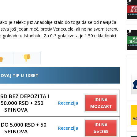
ako je selekciji iz Anadolije stalo do toga da se od navijača
tva još jedan meč, protiv Venecuele, ali ne na svom terenu.
oleadu u Istanbulu. Za 0-3 gola kvota je 1.50 u kladionici
 OVAJ TIP U 1XBET
RSD BEZ DEPOZITA I
IDI NA
50.000 RSD + 250
Recenzija
MOZZART
SPINOVA
DO 5.000 RSD + 50
IDI NA
Recenzija
SPINOVA
bet365