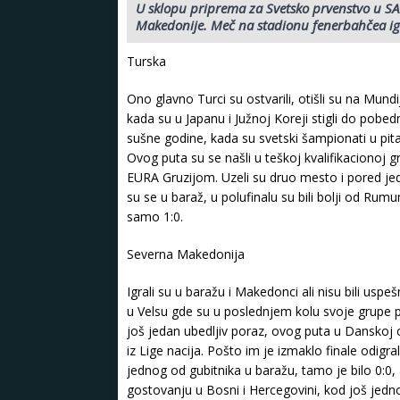
U sklopu priprema za Svetsko prvenstvo u SAD
Makedonije. Meč na stadionu fenerbahčea igr
Turska
Ono glavno Turci su ostvarili, otišli su na Mundij
kada su u Japanu i Južnoj Koreji stigli do pobed
sušne godine, kada su svetski šampionati u pita
Ovog puta su se našli u teškoj kvalifikacionoj
EURA Gruzijom. Uzeli su druo mesto i pored jedn
su se u baraž, u polufinalu su bili bolji od Rumuni
samo 1:0.
Severna Makedonija
Igrali su u baražu i Makedonci ali nisu bili usp
u Velsu gde su u poslednjem kolu svoje grupe po
još jedan ubedljiv poraz, ovog puta u Danskoj o
iz Lige nacija. Pošto im je izmaklo finale odigra
jednog od gubitnika u baražu, tamo je bilo 0:0, 
gostovanju u Bosni i Hercegovini, kod još jedn