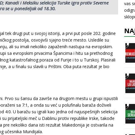
; Kanadi i Meksiku selekcija Turske igra protiv Severne
vas s
a se u ponedeljak od 18.30.
odigr
sklo
NA
al tek drugi put u svojoj istoriji, a prvi put posle 202. godine
ničkog postolja, osvojivši sjajno treće mesto. Usledile su
nju, ali su imali nekoliko zapaženih nastupa na evropskim.
 grupi sa evropskim prvacima Špancima i hitu sa prethodnog
og katastrofalnog poraza od Furije i to u Turskoj. Plasirali
je, a u finalu su slavili u Prištini. Oba puta rezultat je bio
ešni. Prvo su šansu da završe na drugom mestu u grupi ispustili
raženi sa 7:1, a onda su već u polufinalu baraža doživeli
d 4:0. U baražu su igrali kao jedna od najuspešnijih selekcija
li su prijateljski meč u Dablinu protiv republike Irske, takođe
a pre nekoliko dana isti rezultat Makedonija je ostvarila na
og učesnika Mundijala.