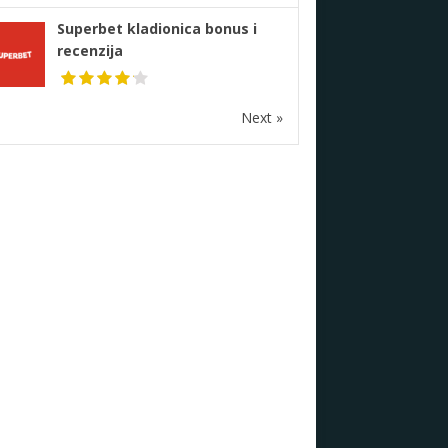
Superbet kladionica bonus i
recenzija
Next »