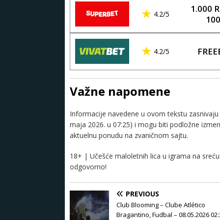
1.000 
4.2/5
100
FREE
4.2/5
Važne napomene
Informacije navedene u ovom tekstu zasnivaju s
maja 2026. u 07:25) i mogu biti podložne izme
aktuelnu ponudu na zvaničnom sajtu.
18+ | Učešće maloletnih lica u igrama na sreću 
odgovorno!
PREVIOUS
Club Blooming – Clube Atlético
Bragantino, Fudbal – 08.05.2026 02: