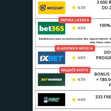
3.000 
DO 2
4.7/5
SRPSKA LICENCA
100% 
4.5/5
bet365 bonus samo za nove korisnike. Min. depozit 500 RSD. Ob
važe 7 dana. Važe u
KLADIONICA MESECA
DO
PROIG
4.9/5
NAJJAČE KVOTE
BONUS 
+ 180.
4.7/5
333 FR
4.4/5