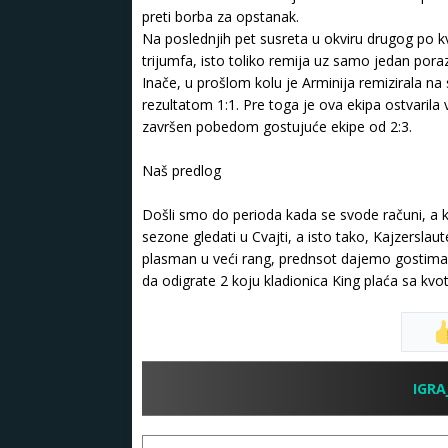
preti borba za opstanak.
Na poslednjih pet susreta u okviru drugog po k
trijumfa, isto toliko remija uz samo jedan poraz
Inače, u prošlom kolu je Arminija remizirala n
rezultatom 1:1. Pre toga je ova ekipa ostvaril
završen pobedom gostujuće ekipe od 2:3.
Naš predlog
Došli smo do perioda kada se svode računi, a 
sezone gledati u Cvajti, a isto tako, Kajzersl
plasman u veći rang, prednsot dajemo gostim
da odigrate 2 koju kladionica King plaća sa kvo
IGRA