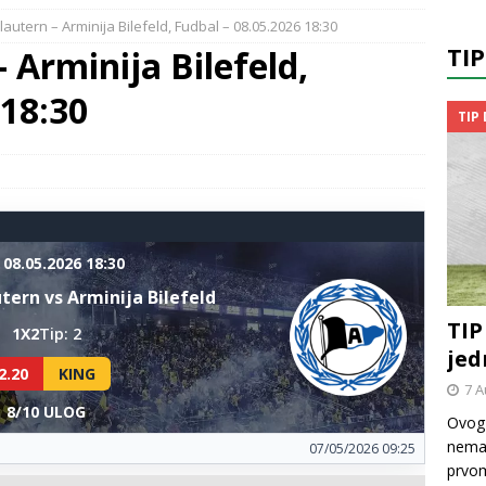
lautern – Arminija Bilefeld, Fudbal – 08.05.2026 18:30
TI
 Arminija Bilefeld,
 18:30
TIP
 08.05.2026 18:30
tern vs Arminija Bilefeld
TIP
1X2
Tip: 2
jed
2.20
KING
7 A
8/10 ULOG
Ovog 
nemač
07/05/2026 09:25
prvom