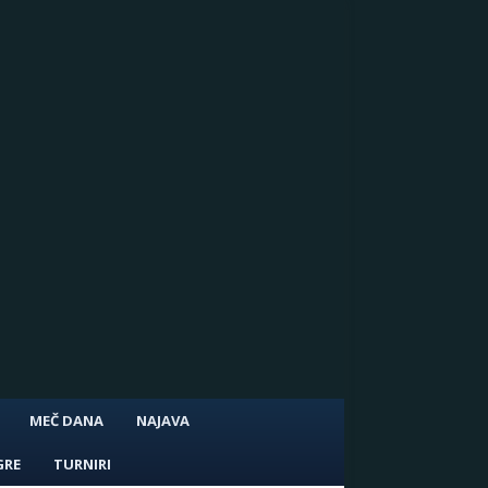
MEČ DANA
NAJAVA
GRE
TURNIRI