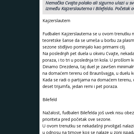
Nemačka Cvajta polako ali sigurno ulazi u sv
između Kajzerslauterna i Bilefelda. Početak 
Kajzerslautern
Fudbaleri Kajzerslauterna se u ovom trenutku 
teoretske šanse da se umeša u borbu za plasma
sezone stidljivo pominjalo kao primarni cilj.
Na poslednjih pet duela u okviru Cvajte, nekada
poraza, i to tri u poslednja tri kola. U prošlo
Dinamo Drezdena, taj duel je završen minimal
na domaćem terenu od Braunšvajga, u duelu koj
Kada se radi o partijama na domaćem terenu, do
deset trijumfa, jedan remi i pet poraza.
Bilefeld
Nažalost, fudbaleri Bilefelda još uvek nisu obezbe
prioriteta pred početak ove sezone.
U ovom trenutku se nekadašnji prvoligaš nalazi
u odnosu na timove koji se nalaze u zoni ispa