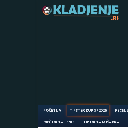
POČETNA
TIPSTER KUP SP2026
RECENZ
MEČ DANA TENIS
TIP DANA KOŠARKA