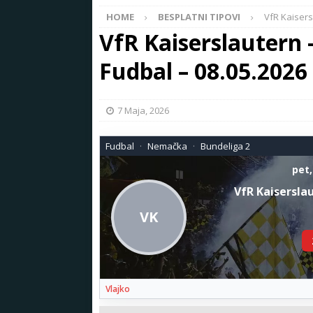
HOME
BESPLATNI TIPOVI
VfR Kaisers
VfR Kaiserslautern –
Fudbal – 08.05.2026
7 Maja, 2026
Fudbal
Nemačka
Bundeliga 2
pet,
VfR Kaiserslau
VK
Vlajko