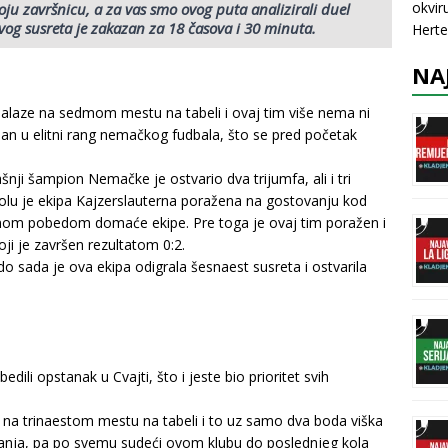
okvir
oju završnicu, a za vas smo ovog puta analizirali duel
ovog susreta je zakazan za 18 časova i 30 minuta.
Herte
NA
nalaze na sedmom mestu na tabeli i ovaj tim više nema ni
n u elitni rang nemačkog fudbala, što se pred početak
šnji šampion Nemačke je ostvario dva trijumfa, ali i tri
m kolu je ekipa Kajzerslauterna poražena na gostovanju kod
nom pobedom domaće ekipe. Pre toga je ovaj tim poražen i
i je završen rezultatom 0:2.
 sada je ova ekipa odigrala šesnaest susreta i ostvarila
dili opstanak u Cvajti, što i jeste bio prioritet svih
 na trinaestom mestu na tabeli i to uz samo dva boda viška
danja, pa po svemu sudeći ovom klubu do poslednjeg kola