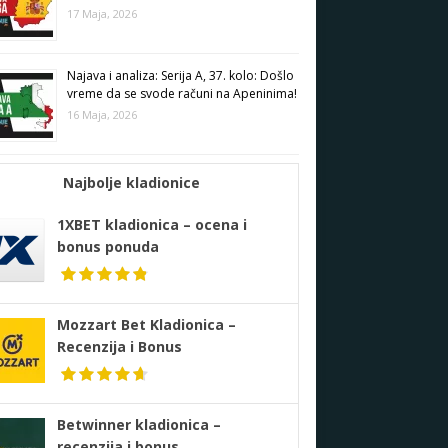
17 Maja, 2026
Najava i analiza: Serija A, 37. kolo: Došlo
vreme da se svode računi na Apeninima!
16 Maja, 2026
Najbolje kladionice
1XBET kladionica – ocena i
bonus ponuda
Mozzart Bet Kladionica –
Recenzija i Bonus
Betwinner kladionica –
recenzija i bonus