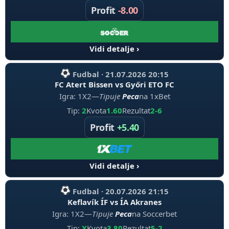
Profit
-8.00
Vidi detalje
Fudbal · 21.07.2026 20:15
FC Atert Bissen vs Győri ETO FC
Igra: 1X2
—
Tipuje
Peca
na 1xBet
Tip:
2
Kvota
1.60
Rezultat
2-6
Profit
+5.40
Vidi detalje
Fudbal · 20.07.2026 21:15
Keflavík ÍF vs ÍA Akranes
Igra: 1X2
—
Tipuje
Peca
na Soccerbet
Tip:
X
Kvota
3.80
Rezultat
5-2