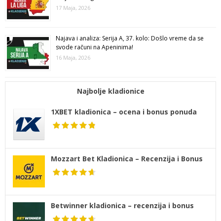
17 Maja, 2026
Najava i analiza: Serija A, 37. kolo: Došlo vreme da se
svode računi na Apeninima!
16 Maja, 2026
Najbolje kladionice
1XBET kladionica – ocena i bonus ponuda
Mozzart Bet Kladionica – Recenzija i Bonus
Betwinner kladionica – recenzija i bonus