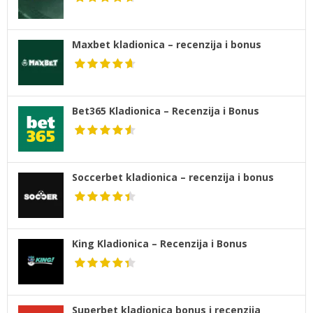
Maxbet kladionica – recenzija i bonus
Bet365 Kladionica – Recenzija i Bonus
Soccerbet kladionica – recenzija i bonus
King Kladionica – Recenzija i Bonus
Superbet kladionica bonus i recenzija