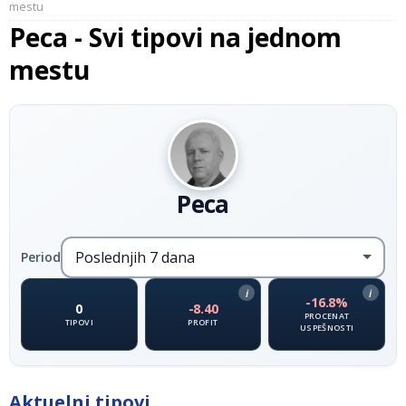
mestu
Peca - Svi tipovi na jednom
mestu
Peca
Poslednjih 7 dana
Period
i
i
-16.8%
0
-8.40
PROCENAT
TIPOVI
PROFIT
USPEŠNOSTI
Aktuelni tipovi