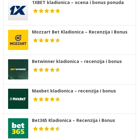
1XBET kladionica – ocena i bonus ponuda
Mozzart Bet Kladionica – Recenzija i Bonus
Betwinner kladionica – recenzija i bonus
Maxbet kladionica – recenzija i bonus
Bet365 Kladionica – Recenzija i Bonus