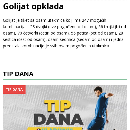
Golijat opklada
Golijat je tiket sa osam utakmica koji ima 247 mogućih
kombinacija – 28 dvojki (dve pogođene od osam), 56 trojki (tri od
osam), 70 četvorki (četiri od osam), 56 petica (pet od osam), 28
šestica (šest od osam), osam sedmica (sedam od osam) i jedna
preostala kombinacije je svih osam pogođenih utakmica.
TIP DANA
TIP DANA