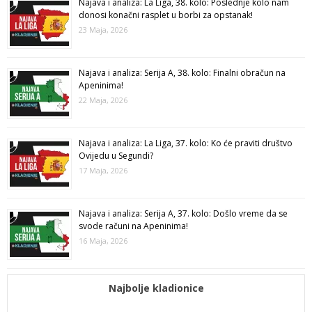
Najava i analiza: La Liga, 38. kolo: Poslednje kolo nam
donosi konačni rasplet u borbi za opstanak!
23 Maja, 2026
Najava i analiza: Serija A, 38. kolo: Finalni obračun na
Apeninima!
22 Maja, 2026
Najava i analiza: La Liga, 37. kolo: Ko će praviti društvo
Ovijedu u Segundi?
17 Maja, 2026
Najava i analiza: Serija A, 37. kolo: Došlo vreme da se
svode računi na Apeninima!
16 Maja, 2026
Najbolje kladionice