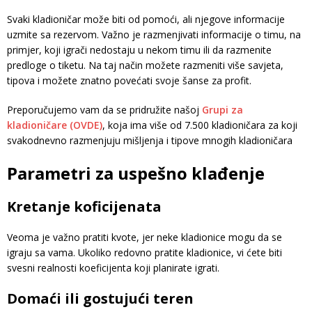
Svaki kladioničar može biti od pomoći, ali njegove informacije
uzmite sa rezervom. Važno je razmenjivati informacije o timu, na
primjer, koji igrači nedostaju u nekom timu ili da razmenite
predloge o tiketu. Na taj način možete razmeniti više savjeta,
tipova i možete znatno povećati svoje šanse za profit.
Preporučujemo vam da se pridružite našoj
Grupi za
kladioničare (OVDE)
, koja ima više od 7.500 kladioničara za koji
svakodnevno razmenjuju mišljenja i tipove mnogih kladioničara
Parametri za uspešno klađenje
Kretanje koficijenata
Veoma je važno pratiti kvote, jer neke kladionice mogu da se
igraju sa vama. Ukoliko redovno pratite kladionice, vi ćete biti
svesni realnosti koeficijenta koji planirate igrati.
Domaći ili gostujući teren