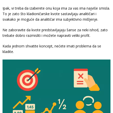
Ipak, vi treba da izaberete onu koja ima za vas ima najviše smisla.
To je zato što kladioničarske kvote sastavljaju analitičari i
svakako je moguće da analitičar ima subjektivno mišljenje.
Ne zaboravite da kvote predstavljajaju šanse za neki ishod, zato
trebate dobro razmisliti i možete napraviti veliki profit.
Kada jednom shvatite koncept, nećete imati problema da se
kladite.