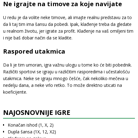
Ne igrajte na timove za koje navijate
U redu je da volite neke timove, ali imajte realnu predstavu za to
da li taj tim ima šansu da pobedi. Ipak, klađenje treba da gledate
u realnom životu, jer igrate za profit. Klađenje na vaš omiljeni tim
i nije baš dobar način da se kladite.
Raspored utakmica
Da li je tim umoran, igra važnu ulogu u tome ko će biti pobednik.
Različiti sportovi se igraju u različitim rasporedima i učestalošću
utakmica. Neke se igraju mnogo češće, čak nekoliko mečeva u
nedelju dana, a neke vrlo retko. To može direktno uticati na
koeficijente.
NAJOSNOVNIJE IGRE
Konačan ishod (1, X, 2)
Dupla šansa (1X, 12, X2)