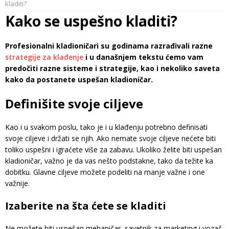
kladiti?
Kako se uspešno kladiti?
Profesionalni kladioničari su godinama razrađivali razne
strategije za klađenje
i u današnjem tekstu ćemo vam
predočiti razne sisteme i strategije, kao i nekoliko saveta
kako da postanete uspešan kladioničar.
Definišite svoje ciljeve
Kao i u svakom poslu, tako je i u klađenju potrebno definisati
svoje ciljeve i držati se njih. Ako nemate svoje ciljeve nećete biti
toliko uspešni i igraćete više za zabavu. Ukoliko želite biti uspešan
kladioničar, važno je da vas nešto podstakne, tako da težite ka
dobitku. Glavne ciljeve možete podeliti na manje važne i one
važnije.
Izaberite na šta ćete se kladiti
Ne možete biti uspešan mehaničar, savetnik za marketing i vozač