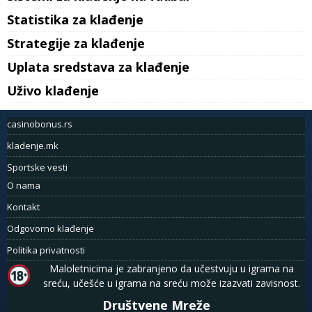
Statistika za klađenje
Strategije za klađenje
Uplata sredstava za klađenje
Uživo klađenje
casinobonus.rs
kladenje.mk
Sportske vesti
O nama
Kontakt
Odgovorno klađenje
Politika privatnosti
Maloletnicima je zabranjeno da učestvuju u igrama na
sreću, učešće u igrama na sreću može izazvati zavisnost.
Društvene Mreže