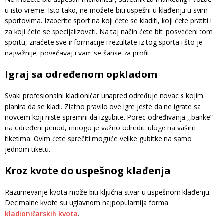
u isto vreme. Isto tako, ne možete biti uspešni u klađenju u svim
sportovima. Izaberite sport na koji ćete se kladiti, koji ćete pratiti i
za koji ćete se specijalizovati. Na taj način ćete biti posvećeni tom
sportu, znaćete sve informacije i rezultate iz tog sporta i što je
najvažnije, povećavaju vam se šanse za profit.
Igraj sa određenom opkladom
Svaki profesionalni kladioničar unapred određuje novac s kojim
planira da se kladi. Zlatno pravilo ove igre jeste da ne igrate sa
novcem koji niste spremni da izgubite. Pored određivanja ,,banke”
na određeni period, mnogo je važno odrediti uloge na vašim
tiketima. Ovim ćete sprečiti moguće velike gubitke na samo
jednom tiketu.
Kroz kvote do uspešnog klađenja
Razumevanje kvota može biti ključna stvar u uspešnom klađenju.
Decimalne kvote su uglavnom najpopularnija forma
kladioničarskih kvota
.