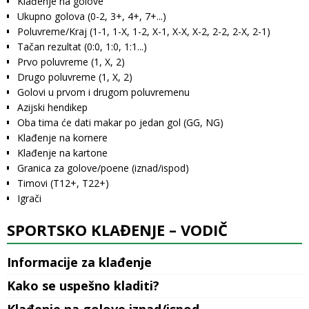
Klađenje na golove
Ukupno golova (0-2, 3+, 4+, 7+...)
Poluvreme/Kraj (1-1, 1-X, 1-2, X-1, X-X, X-2, 2-2, 2-X, 2-1)
Tačan rezultat (0:0, 1:0, 1:1...)
Prvo poluvreme (1, X, 2)
Drugo poluvreme (1, X, 2)
Golovi u prvom i drugom poluvremenu
Azijski hendikep
Oba tima će dati makar po jedan gol (GG, NG)
Klađenje na kornere
Klađenje na kartone
Granica za golove/poene (iznad/ispod)
Timovi (T12+, T22+)
Igrači
SPORTSKO KLAĐENJE – VODIČ
Informacije za klađenje
Kako se uspešno kladiti?
Klađenje na golove iznad/ispod