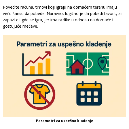
Povedite računa, timovi koji igraju na domaćem terenu imaju
veću šansu da pobede. Naravno, logično je da pobedi favorit, ali
zapazite i gde se igra, jer ima razlike u odnosu na domaće i
gostujuće mečeve.
Parametri za uspešno klađenje