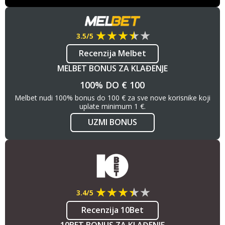
3.5/5
Recenzija Melbet
MELBET BONUS ZA KLAĐENJE
100% DO € 100
Melbet nudi 100% bonus do 100 € za sve nove korisnike koji
uplate minimum 1 €.
UZMI BONUS
3.4/5
Recenzija 10Bet
10BET BONUS ZA KLAĐENJE