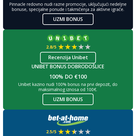
Pinnacle redovno nudi razne promocije, uključujući nedeljne
bonuse, specijalne ponude i takmičenja za aktivne igrače.
UZMI BONUS
2.8/5
Recenzija Unibet
UNIBET BONUS DOBRODOŠLICE
100% DO €100
Unibet kazino nudi 100% bonus na prvi depozit, do
maksimalnog iznosa od 100€.
UZMI BONUS
2.5/5