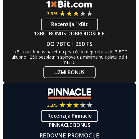
3.3/5
Recenzija 1xBit
1XBIT BONUS DOBRODOŠLICE
DO 7BTC I 250 FS
1xBit nudi bonus paket na prva četiri depozita – do 7 BTC
ukupno i 250 besplatnih spinova uz minimalnu uplatu od 1
mBTC.
UZMI BONUS
3.3/5
Recenzija Pinnacle
PINNACLE BONUS
REDOVNE PROMOCIJE