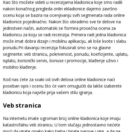
Kao što možete videti u recenzijama kladionica koje smo radili
nakon konačnog pregleda onlin ekladionice dajemo završno
ocenu koja se bazira na ocenjivanju svih segmenata rada online
kladionice pojedinačno. Nakon što obradimo sve te delove na
jedinstven način, automatski se formira prosečna ocena za
kladionicu za koju se radi recenzija. Primera radi jedna kladionica
može imat dobra dizajn i mobilnu aplikaciju, ali loše kvote i slabu
ponudu.Pri davanju recenzija fokusirali smo se na glavne
segmente: veb stranicu, pokrivenost, ponudu, koeficijente, uplatu,
isplatu, korisnički servis, bonuse i promocije, klađenje uživo i
mobilno klađenje.
Kod nas ćete za svaki od ovih delova online kladionice naći
poseban opis i ocenu što će vam omugućiti da lakše izaberete
kladionicu koja najviše prija vašem stilu igranja.
Veb stranica
Na internetu imate ogroman broj online kladionica koje imaju
katastrofalnu veb stranicu. U tom slučaju jednostavno nećete
moći da igrate onako kako treba i birate parove i igre, a da ne