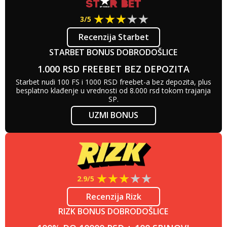
3/5
Recenzija Starbet
STARBET BONUS DOBRODOŠLICE
1.000 RSD FREEBET BEZ DEPOZITA
Starbet nudi 100 FS i 1000 RSD freebet-a bez depozita, plus
besplatno klađenje u vrednosti od 8.000 rsd tokom trajanja
SP.
UZMI BONUS
2.9/5
Recenzija Rizk
RIZK BONUS DOBRODOŠLICE