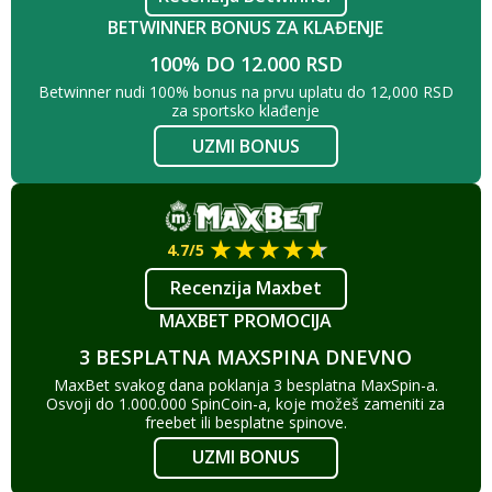
BETWINNER BONUS ZA KLAĐENJE
100% DO 12.000 RSD
Betwinner nudi 100% bonus na prvu uplatu do 12,000 RSD
za sportsko klađenje
UZMI BONUS
4.7/5
Recenzija Maxbet
MAXBET PROMOCIJA
3 BESPLATNA MAXSPINA DNEVNO
MaxBet svakog dana poklanja 3 besplatna MaxSpin-a.
Osvoji do 1.000.000 SpinCoin-a, koje možeš zameniti za
freebet ili besplatne spinove.
UZMI BONUS