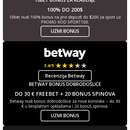
100% DO 200$
10bet nudi 100% bonus na prvi depozit do $200 za sport uz
PROMO KOD SPORT100.
UZMI BONUS
3.4/5
Recenzija Betway
BETWAY BONUS DOBRODOŠLICE
DO 30 € FREEBET + 20 BONUS SPINOVA
Betway nudi bonus dobrodošlice za nove korisnike – do 30
€ u besplatnim opkladama i 20 bonus spinova.
UZMI BONUS