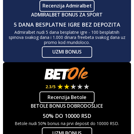
Recenzija Admiralbet
ADMIRALBET BONUS ZA SPORT
5 DANA BESPLATNE IGRE BEZ DEPOZITA
Admiralbet nudi 5 dana besplatne igre - 100 besplatnih
spinova svakog dana i 1.000 dinara freebeta svakog dana uz
promo kod mundoloco.
UZMI BONUS
2.3/5
Recenzija Betole
BETOLE BONUS DOBRODOŠLICE
50% DO 10000 RSD
Betole nudi 50% bonus na prvi deposit do 10000 RSD.
UZMI BONUS