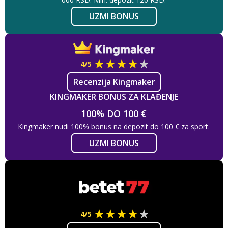
UZMI BONUS
4/5
Recenzija Kingmaker
KINGMAKER BONUS ZA KLAĐENJE
100% DO 100 €
Kingmaker nudi 100% bonus na depozit do 100 € za sport.
UZMI BONUS
4/5