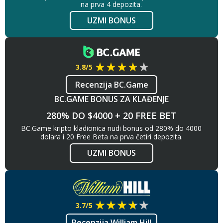
na prva 4 depozita.
UZMI BONUS
3.8/5
Recenzija BC.Game
BC.GAME BONUS ZA KLAĐENJE
280% DO $4000 + 20 FREE BET
BC.Game kripto kladionica nudi bonus od 280% do 4000
dolara i 20 Free Beta na prva četiri depozita.
UZMI BONUS
3.7/5
Recenzija William Hill