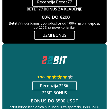
Recenzija Betet77
BETET77 BONUS ZA KLAĐENJE
100% DO €200
Betet77 nudi bonus dobrodošlice od 100% na prvi depozit
do 200€ za nove korisnike.
UZMI BONUS
3.9/5
Recenzija 22Bit
22BIT BONUS
BONUS DO 3500 USDT
22Bit kripto kladionica nudi bonus za sport do 3500 USDT