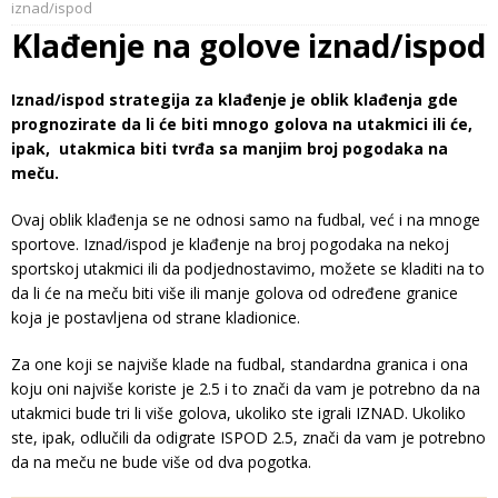
iznad/ispod
Klađenje na golove iznad/ispod
Iznad/ispod strategija za klađenje je oblik klađenja gde
prognozirate da li će biti mnogo golova na utakmici ili će,
ipak, utakmica biti tvrđa sa manjim broj pogodaka na
meču.
Ovaj oblik klađenja se ne odnosi samo na fudbal, već i na mnoge
sportove. Iznad/ispod je klađenje na broj pogodaka na nekoj
sportskoj utakmici ili da podjednostavimo, možete se kladiti na to
da li će na meču biti više ili manje golova od određene granice
koja je postavljena od strane kladionice.
Za one koji se najviše klade na fudbal, standardna granica i ona
koju oni najviše koriste je 2.5 i to znači da vam je potrebno da na
utakmici bude tri li više golova, ukoliko ste igrali IZNAD. Ukoliko
ste, ipak, odlučili da odigrate ISPOD 2.5, znači da vam je potrebno
da na meču ne bude više od dva pogotka.