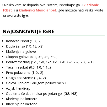
Ukoliko vam se dopada ovaj sistem, isprobajte ga u
kladionici
10Bet
ili u
kladionici Meridianbet
, gde možete naći velike kvote
za ovu vrstu igre.
NAJOSNOVNIJE IGRE
Konačan ishod (1, X, 2)
Dupla šansa (1X, 12, X2)
Klađenje na golove
Ukupno golova (0-2, 3+, 4+, 7+...)
Poluvreme/Kraj (1-1, 1-X, 1-2, X-1, X-X, X-2, 2-2, 2-X, 2-1)
Tačan rezultat (0:0, 1:0, 1:1...)
Prvo poluvreme (1, X, 2)
Drugo poluvreme (1, X, 2)
Golovi u prvom i drugom poluvremenu
Azijski hendikep
Oba tima će dati makar po jedan gol (GG, NG)
Klađenje na kornere
Klađenje na kartone