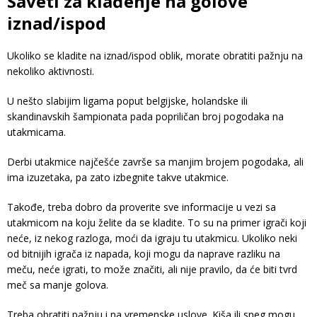
Saveti za klađenje na golove
iznad/ispod
Ukoliko se kladite na iznad/ispod oblik, morate obratiti pažnju na
nekoliko aktivnosti.
U nešto slabijim ligama poput belgijske, holandske ili
skandinavskih šampionata pada popriličan broj pogodaka na
utakmicama.
Derbi utakmice najčešće završe sa manjim brojem pogodaka, ali
ima izuzetaka, pa zato izbegnite takve utakmice.
Takođe, treba dobro da proverite sve informacije u vezi sa
utakmicom na koju želite da se kladite. To su na primer igrači koji
neće, iz nekog razloga, moći da igraju tu utakmicu. Ukoliko neki
od bitnijih igrača iz napada, koji mogu da naprave razliku na
meču, neće igrati, to može značiti, ali nije pravilo, da će biti tvrd
meč sa manje golova.
Treba obratiti pažnju i na vremenske uslove. Kiša ili sneg mogu