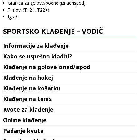
Granica za golove/poene (iznad/ispod)
Timovi (T12+, T22+)
Igrači
SPORTSKO KLAĐENJE – VODIČ
Informacije za klađenje
Kako se uspešno kladiti?
Klađenje na golove iznad/ispod
Klađenje na hokej
Klađenje na košarku
Klađenje na tenis
Kvote za klađenje
Online klađenje
Padanje kvota