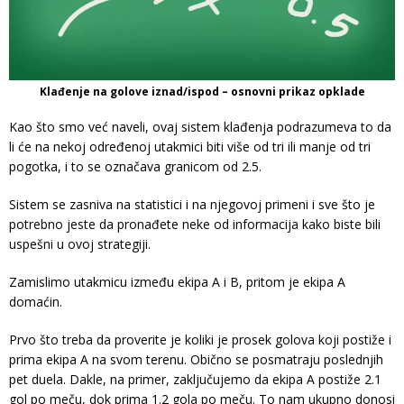
Klađenje na golove iznad/ispod – osnovni prikaz opklade
Kao što smo već naveli, ovaj sistem klađenja podrazumeva to da
li će na nekoj određenoj utakmici biti više od tri ili manje od tri
pogotka, i to se označava granicom od 2.5.
Sistem se zasniva na statistici i na njegovoj primeni i sve što je
potrebno jeste da pronađete neke od informacija kako biste bili
uspešni u ovoj strategiji.
Zamislimo utakmicu između ekipa A i B, pritom je ekipa A
domaćin.
Prvo što treba da proverite je koliki je prosek golova koji postiže i
prima ekipa A na svom terenu. Obično se posmatraju poslednjih
pet duela. Dakle, na primer, zaključujemo da ekipa A postiže 2.1
gol po meču, dok prima 1.2 gola po meču. To nam ukupno donosi