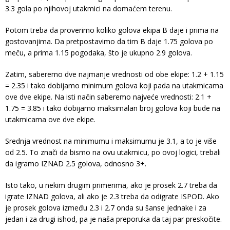
3.3 gola po njihovoj utakmici na domaćem terenu.
Potom treba da proverimo koliko golova ekipa B daje i prima na
gostovanjima. Da pretpostavimo da tim B daje 1.75 golova po
meču, a prima 1.15 pogodaka, što je ukupno 2.9 golova.
Zatim, saberemo dve najmanje vrednosti od obe ekipe: 1.2 + 1.15
= 2.35 i tako dobijamo minimum golova koji pada na utakmicama
ove dve ekipe. Na isti način saberemo najveće vrednosti: 2.1 +
1.75 = 3.85 i tako dobijamo maksimalan broj golova koji bude na
utakmicama ove dve ekipe.
Srednja vrednost na minimumu i maksimumu je 3.1, a to je više
od 2.5. To znači da bismo na ovu utakmicu, po ovoj logici, trebali
da igramo IZNAD 2.5 golova, odnosno 3+.
Isto tako, u nekim drugim primerima, ako je prosek 2.7 treba da
igrate IZNAD golova, ali ako je 2.3 treba da odigrate ISPOD. Ako
je prosek golova između 2.3 i 2.7 onda su šanse jednake i za
jedan i za drugi ishod, pa je naša preporuka da taj par preskočite.