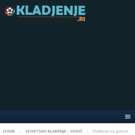
HOME
SPORTSKO KLAĐENJE – VODIČ
Klađenje na golove