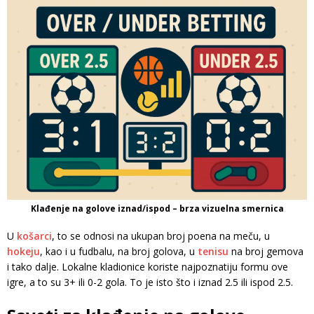
Klađenje na golove iznad/ispod – brza vizuelna smernica
U
košarci
, to se odnosi na ukupan broj poena na meču, u
hokeju
, kao i u fudbalu, na broj golova, u
tenisu
na broj gemova
i tako dalje. Lokalne kladionice koriste najpoznatiju formu ove
igre, a to su 3+ ili 0-2 gola. To je isto što i iznad 2.5 ili ispod 2.5.