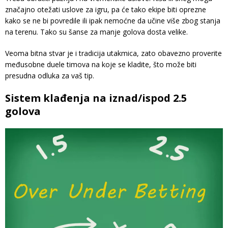
značajno otežati uslove za igru, pa će tako ekipe biti oprezne
kako se ne bi povredile ili ipak nemoćne da učine više zbog stanja
na terenu. Tako su šanse za manje golova dosta velike.
Veoma bitna stvar je i tradicija utakmica, zato obavezno proverite
međusobne duele timova na koje se kladite, što može biti
presudna odluka za vaš tip.
Sistem klađenja na iznad/ispod 2.5
golova