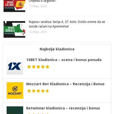
Ovijedu u Segundi?
17 Maja, 2026
Najava i analiza: Serija A, 37. kolo: Došlo vreme da se
svode računi na Apeninima!
16 Maja, 2026
Najbolje kladionice
1XBET kladionica – ocena i bonus ponuda
Mozzart Bet Kladionica – Recenzija i Bonus
Betwinner kladionica – recenzija i bonus