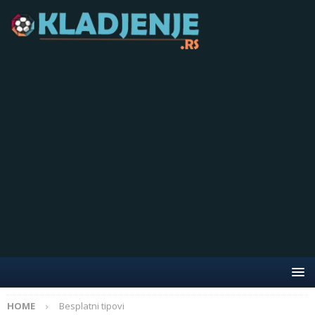
HOME
Besplatni tipovi