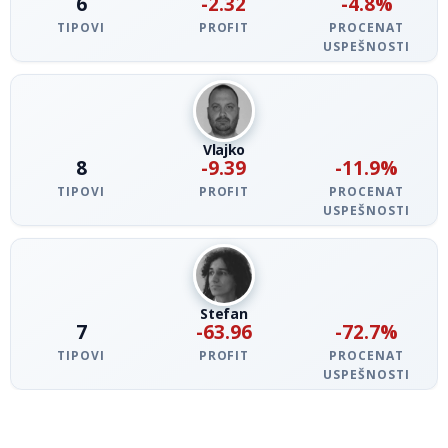
6
-2.32
-4.8%
TIPOVI
PROFIT
PROCENAT
USPEŠNOSTI
Vlajko
8
-9.39
-11.9%
TIPOVI
PROFIT
PROCENAT
USPEŠNOSTI
Stefan
7
-63.96
-72.7%
TIPOVI
PROFIT
PROCENAT
USPEŠNOSTI