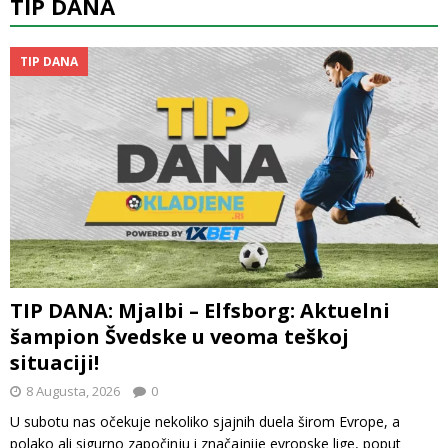
TIP DANA
TIP DANA
TIP DANA: Mjalbi – Elfsborg: Aktuelni
šampion Švedske u veoma teškoj
situaciji!
8 Augusta, 2026
0
U subotu nas očekuje nekoliko sjajnih duela širom Evrope, a
polako ali sigurno započinju i značajnije evropske lige, poput