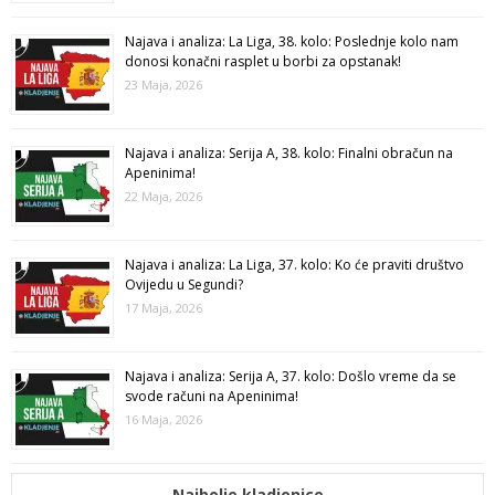
Najava i analiza: La Liga, 38. kolo: Poslednje kolo nam
donosi konačni rasplet u borbi za opstanak!
23 Maja, 2026
Najava i analiza: Serija A, 38. kolo: Finalni obračun na
Apeninima!
22 Maja, 2026
Najava i analiza: La Liga, 37. kolo: Ko će praviti društvo
Ovijedu u Segundi?
17 Maja, 2026
Najava i analiza: Serija A, 37. kolo: Došlo vreme da se
svode računi na Apeninima!
16 Maja, 2026
Najbolje kladionice