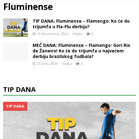
Fluminense
TIP DANA: Fluminense – Flamengo: Ko će do
trijumfa u Fla-Flu derbiju?
19 Novembra, 2025
Vlajko
0
MEČ DANA: Fluminense – Flamengo: Gori Rio
de Žaneiro! Ko će do trijumfa u najvećem
derbiju brazilskog fudbala?
23 Juna, 2024
Vlajko
0
TIP DANA
TIP DANA