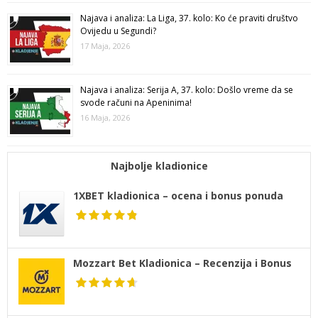
Najava i analiza: La Liga, 37. kolo: Ko će praviti društvo
Ovijedu u Segundi?
17 Maja, 2026
Najava i analiza: Serija A, 37. kolo: Došlo vreme da se
svode računi na Apeninima!
16 Maja, 2026
Najbolje kladionice
1XBET kladionica – ocena i bonus ponuda
Mozzart Bet Kladionica – Recenzija i Bonus