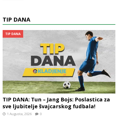
TIP DANA
TIP DANA
TIP DANA: Tun – Jang Bojs: Poslastica za
sve ljubitelje švajcarskog fudbala!
1 Augusta, 2026
0