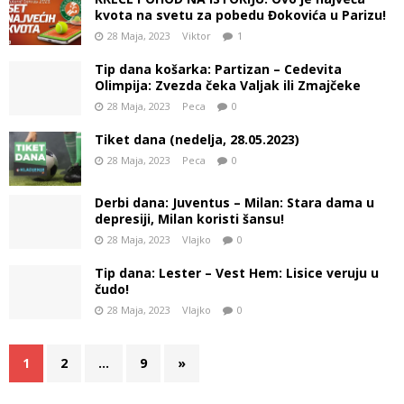
kvota na svetu za pobedu Đokovića u Parizu!
28 Maja, 2023
Viktor
1
Tip dana košarka: Partizan – Cedevita
Olimpija: Zvezda čeka Valjak ili Zmajčeke
28 Maja, 2023
Peca
0
Tiket dana (nedelja, 28.05.2023)
28 Maja, 2023
Peca
0
Derbi dana: Juventus – Milan: Stara dama u
depresiji, Milan koristi šansu!
28 Maja, 2023
Vlajko
0
Tip dana: Lester – Vest Hem: Lisice veruju u
čudo!
28 Maja, 2023
Vlajko
0
1
2
…
9
»