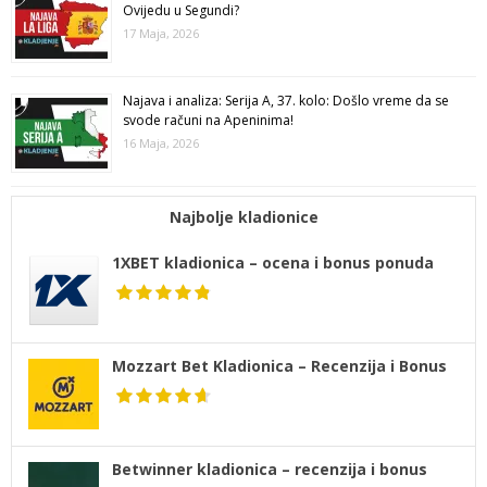
Ovijedu u Segundi?
17 Maja, 2026
Najava i analiza: Serija A, 37. kolo: Došlo vreme da se
svode računi na Apeninima!
16 Maja, 2026
Najbolje kladionice
1XBET kladionica – ocena i bonus ponuda
Mozzart Bet Kladionica – Recenzija i Bonus
Betwinner kladionica – recenzija i bonus