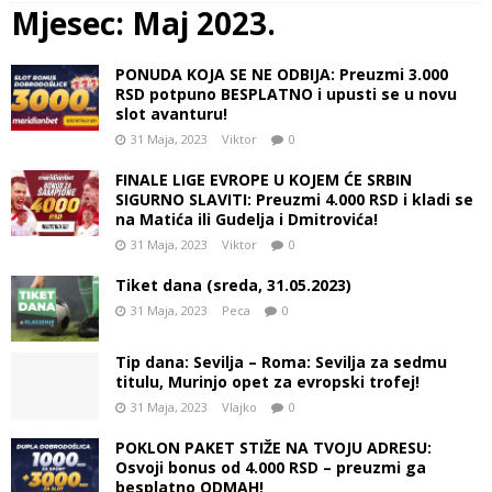
Mjesec:
Maj 2023.
PONUDA KOJA SE NE ODBIJA: Preuzmi 3.000
RSD potpuno BESPLATNO i upusti se u novu
slot avanturu!
31 Maja, 2023
Viktor
0
FINALE LIGE EVROPE U KOJEM ĆE SRBIN
SIGURNO SLAVITI: Preuzmi 4.000 RSD i kladi se
na Matića ili Gudelja i Dmitrovića!
31 Maja, 2023
Viktor
0
Tiket dana (sreda, 31.05.2023)
31 Maja, 2023
Peca
0
Tip dana: Sevilja – Roma: Sevilja za sedmu
titulu, Murinjo opet za evropski trofej!
31 Maja, 2023
Vlajko
0
POKLON PAKET STIŽE NA TVOJU ADRESU:
Osvoji bonus od 4.000 RSD – preuzmi ga
besplatno ODMAH!