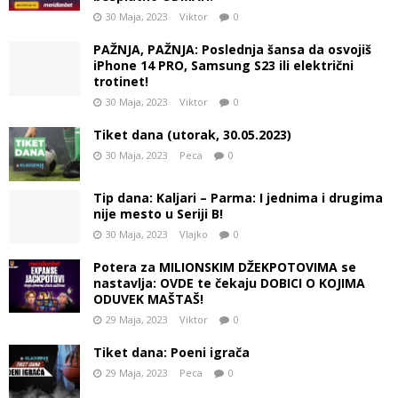
30 Maja, 2023
Viktor
0
PAŽNJA, PAŽNJA: Poslednja šansa da osvojiš
iPhone 14 PRO, Samsung S23 ili električni
trotinet!
30 Maja, 2023
Viktor
0
Tiket dana (utorak, 30.05.2023)
30 Maja, 2023
Peca
0
Tip dana: Kaljari – Parma: I jednima i drugima
nije mesto u Seriji B!
30 Maja, 2023
Vlajko
0
Potera za MILIONSKIM DŽEKPOTOVIMA se
nastavlja: OVDE te čekaju DOBICI O KOJIMA
ODUVEK MAŠTAŠ!
29 Maja, 2023
Viktor
0
Tiket dana: Poeni igrača
29 Maja, 2023
Peca
0