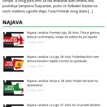
Evrope, a ovog puta smo za vas analizirali duel između dva
poslednja šampiona Švajcarske, pošto će fudbaleri Bazela na
svom stadionu ugostiti ekipu Tuna.Početak ovog duela
[…]
NAJAVA
Najava i analiza: Premijer liga, 38. kolo: Trka je gotova,
titula je na Emirejtsu, ostaje da vidimo ko još ispada
23 Maja, 2026
Najava i analiza: La Liga, 38. kolo: Poslednje kolo nam
donosi konačni rasplet u borbi za opstanak!
23 Maja, 2026
Najava i analiza: Serija A, 38. kolo: Finalni obračun na
Apeninima!
22 Maja, 2026
Najava i analiza: La Liga, 37. kolo: Ko će praviti društvo