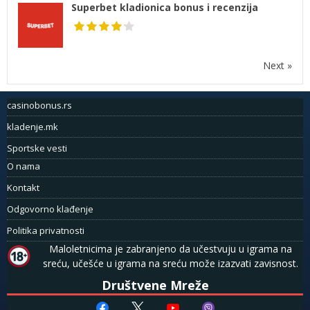
Superbet kladionica bonus i recenzija
Next »
casinobonus.rs
kladenje.mk
Sportske vesti
O nama
Kontakt
Odgovorno klađenje
Politika privatnosti
Maloletnicima je zabranjeno da učestvuju u igrama na
sreću, učešće u igrama na sreću može izazvati zavisnost.
Društvene Mreže