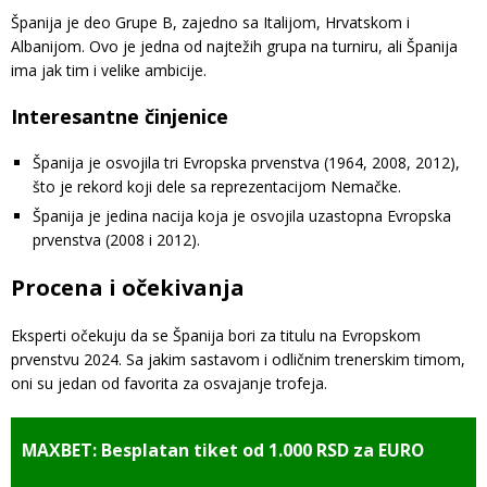
Španija je deo Grupe B, zajedno sa Italijom, Hrvatskom i
Albanijom. Ovo je jedna od najtežih grupa na turniru, ali Španija
ima jak tim i velike ambicije.
Interesantne činjenice
Španija je osvojila tri Evropska prvenstva (1964, 2008, 2012),
što je rekord koji dele sa reprezentacijom Nemačke.
Španija je jedina nacija koja je osvojila uzastopna Evropska
prvenstva (2008 i 2012).
Procena i očekivanja
Eksperti očekuju da se Španija bori za titulu na Evropskom
prvenstvu 2024. Sa jakim sastavom i odličnim trenerskim timom,
oni su jedan od favorita za osvajanje trofeja.
MAXBET: Besplatan tiket od 1.000 RSD za EURO