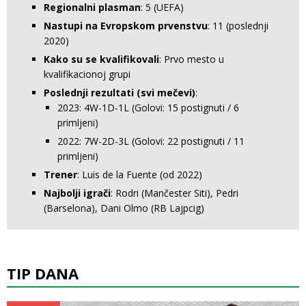
Regionalni plasman
: 5 (UEFA)
Nastupi na Evropskom prvenstvu
: 11 (poslednji
2020)
Kako su se kvalifikovali
: Prvo mesto u
kvalifikacionoj grupi
Poslednji rezultati (svi mečevi)
:
2023: 4W-1D-1L (Golovi: 15 postignuti / 6
primljeni)
2022: 7W-2D-3L (Golovi: 22 postignuti / 11
primljeni)
Trener
: Luis de la Fuente (od 2022)
Najbolji igrači
: Rodri (Mančester Siti), Pedri
(Barselona), Dani Olmo (RB Lajpcig)
TIP DANA