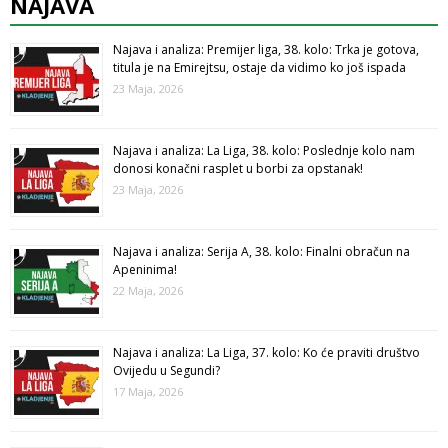
NAJAVA
Najava i analiza: Premijer liga, 38. kolo: Trka je gotova,
titula je na Emirejtsu, ostaje da vidimo ko još ispada
23 Maja, 2026
Najava i analiza: La Liga, 38. kolo: Poslednje kolo nam
donosi konačni rasplet u borbi za opstanak!
23 Maja, 2026
Najava i analiza: Serija A, 38. kolo: Finalni obračun na
Apeninima!
22 Maja, 2026
Najava i analiza: La Liga, 37. kolo: Ko će praviti društvo
Ovijedu u Segundi?
17 Maja, 2026