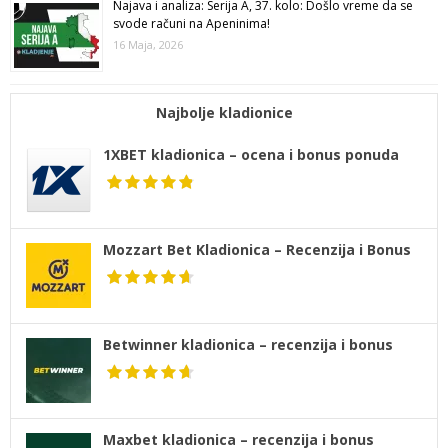
Najava i analiza: Serija A, 37. kolo: Došlo vreme da se
svode računi na Apeninima!
16 Maja, 2026
Najbolje kladionice
1XBET kladionica – ocena i bonus ponuda
Mozzart Bet Kladionica – Recenzija i Bonus
Betwinner kladionica – recenzija i bonus
Maxbet kladionica – recenzija i bonus