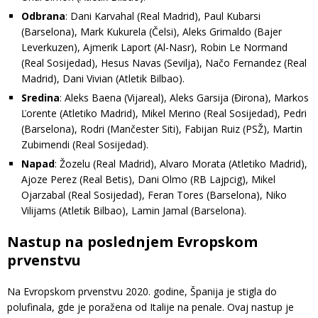
Odbrana
: Dani Karvahal (Real Madrid), Paul Kubarsi
(Barselona), Mark Kukurela (Čelsi), Aleks Grimaldo (Bajer
Leverkuzen), Ajmerik Laport (Al-Nasr), Robin Le Normand
(Real Sosijedad), Hesus Navas (Sevilja), Načo Fernandez (Real
Madrid), Dani Vivian (Atletik Bilbao).
Sredina
: Aleks Baena (Vijareal), Aleks Garsija (Đirona), Markos
Ľorente (Atletiko Madrid), Mikel Merino (Real Sosijedad), Pedri
(Barselona), Rodri (Mančester Siti), Fabijan Ruiz (PSŽ), Martin
Zubimendi (Real Sosijedad).
Napad
: Žozelu (Real Madrid), Alvaro Morata (Atletiko Madrid),
Ajoze Perez (Real Betis), Dani Olmo (RB Lajpcig), Mikel
Ojarzabal (Real Sosijedad), Feran Tores (Barselona), Niko
Vilijams (Atletik Bilbao), Lamin Jamal (Barselona).
Nastup na poslednjem Evropskom
prvenstvu
Na Evropskom prvenstvu 2020. godine, Španija je stigla do
polufinala, gde je poražena od Italije na penale. Ovaj nastup je