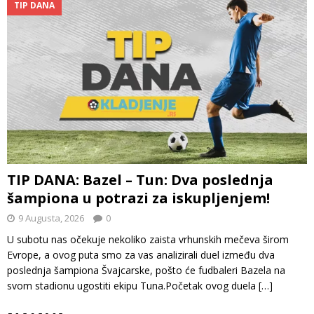
TIP DANA
TIP DANA: Bazel – Tun: Dva poslednja
šampiona u potrazi za iskupljenjem!
9 Augusta, 2026
0
U subotu nas očekuje nekoliko zaista vrhunskih mečeva širom
Evrope, a ovog puta smo za vas analizirali duel između dva
poslednja šampiona Švajcarske, pošto će fudbaleri Bazela na
svom stadionu ugostiti ekipu Tuna.Početak ovog duela
[…]