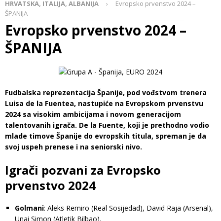
HRVATSKA, ITALIJA, ALBANIJA
Evropsko prvenstvo 2024 –
ŠPANIJA
Evropsko prvenstvo 2024 –
ŠPANIJA
Fudbalska reprezentacija Španije, pod vođstvom trenera
Luisa de la Fuentea, nastupiće na Evropskom prvenstvu
2024 sa visokim ambicijama i novom generacijom
talentovanih igrača. De la Fuente, koji je prethodno vodio
mlade timove Španije do evropskih titula, spreman je da
svoj uspeh prenese i na seniorski nivo.
Igrači pozvani za Evropsko
prvenstvo 2024
Golmani
: Aleks Remiro (Real Sosijedad), David Raja (Arsenal),
Unai Simon (Atletik Bilbao).