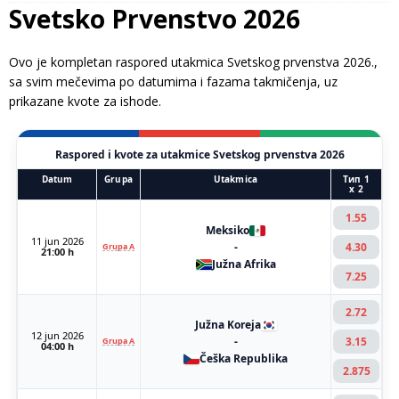
Svetsko Prvenstvo 2026
Ovo je kompletan raspored utakmica Svetskog prvenstva 2026.,
sa svim mečevima po datumima i fazama takmičenja, uz
prikazane kvote za ishode.
Raspored i kvote za utakmice Svetskog prvenstva 2026
Datum
Grupa
Utakmica
Тип 1
x 2
1.55
Meksiko
11 jun 2026
-
4.30
Grupa A
21:00 h
Južna Afrika
7.25
2.72
Južna Koreja
12 jun 2026
-
3.15
Grupa A
04:00 h
Češka Republika
2.875