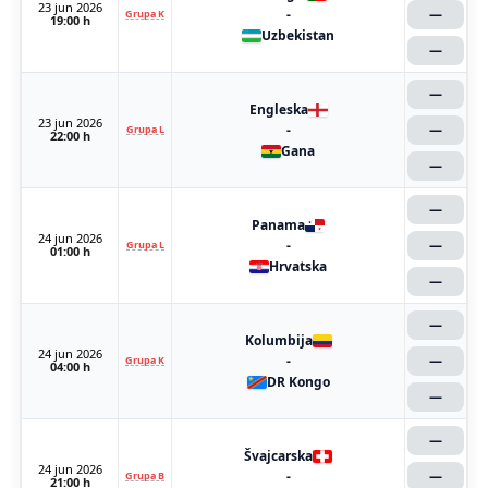
23 jun 2026
-
—
Grupa K
19:00 h
Uzbekistan
—
—
Engleska
23 jun 2026
-
—
Grupa L
22:00 h
Gana
—
—
Panama
24 jun 2026
-
—
Grupa L
01:00 h
Hrvatska
—
—
Kolumbija
24 jun 2026
-
—
Grupa K
04:00 h
DR Kongo
—
—
Švajcarska
24 jun 2026
-
—
Grupa B
21:00 h