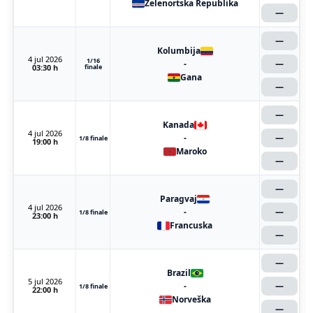
Zelenortska Republika
—
—
Kolumbija
4 jul 2026
1/16
-
—
03:30 h
finale
Gana
—
—
Kanada
4 jul 2026
-
—
1/8 finale
19:00 h
Maroko
—
—
Paragvaj
4 jul 2026
-
—
1/8 finale
23:00 h
Francuska
—
—
Brazil
5 jul 2026
-
—
1/8 finale
22:00 h
Norveška
—