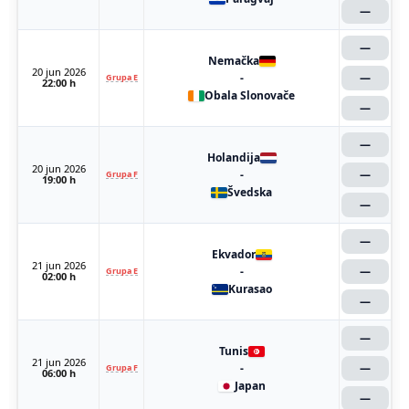
—
—
Nemačka
20 jun 2026
-
—
Grupa E
22:00 h
Obala Slonovače
—
—
Holandija
20 jun 2026
-
—
Grupa F
19:00 h
Švedska
—
—
Ekvador
21 jun 2026
-
—
Grupa E
02:00 h
Kurasao
—
—
Tunis
21 jun 2026
-
—
Grupa F
06:00 h
Japan
—