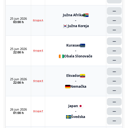
—
Južna Afrika
25 jun 2026
-
—
Grupa A
03:00 h
Južna Koreja
—
—
Kurasao
25 jun 2026
-
—
Grupa E
22:00 h
Obala Slonovače
—
—
Ekvador
25 jun 2026
-
—
Grupa E
22:00 h
Nemačka
—
—
Japan
26 jun 2026
-
—
Grupa F
01:00 h
Švedska
—