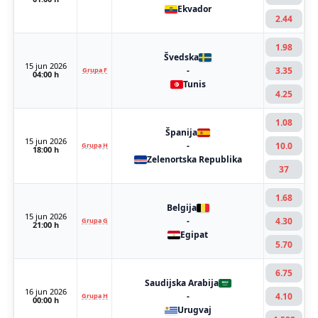
Ekvador
2.44
1.98
Švedska
15 jun 2026
-
3.35
Grupa F
04:00 h
Tunis
4.25
1.08
Španija
15 jun 2026
-
10.0
Grupa H
18:00 h
Zelenortska Republika
37
1.68
Belgija
15 jun 2026
-
4.30
Grupa G
21:00 h
Egipat
5.70
6.75
Saudijska Arabija
16 jun 2026
-
4.10
Grupa H
00:00 h
Urugvaj