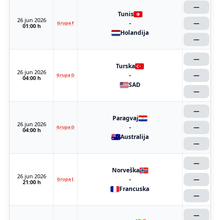
—
Tunis
26 jun 2026
-
—
Grupa F
01:00 h
Holandija
—
—
Turska
26 jun 2026
-
—
Grupa D
04:00 h
SAD
—
—
Paragvaj
26 jun 2026
-
—
Grupa D
04:00 h
Australija
—
—
Norveška
26 jun 2026
-
—
Grupa I
21:00 h
Francuska
—
—