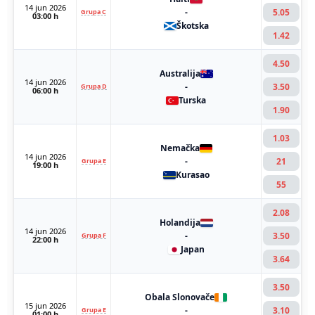
14 jun 2026
-
5.05
Grupa C
03:00 h
Škotska
1.42
4.50
Australija
14 jun 2026
-
3.50
Grupa D
06:00 h
Turska
1.90
1.03
Nemačka
14 jun 2026
-
21
Grupa E
19:00 h
Kurasao
55
2.08
Holandija
14 jun 2026
-
3.50
Grupa F
22:00 h
Japan
3.64
3.50
Obala Slonovače
15 jun 2026
-
3.10
Grupa E
01:00 h