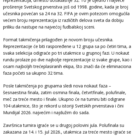
reprezentacija, umesto dosadašnje 32. To je ujedno i najveće
proširenje Svetskog prvenstva još od 1998. godine, kada je broj
učesnika povećan sa 24 na 32. FIFA je ovim potezom omogućila
većem broju reprezentacija iz različitih delova sveta da dobiju
priliku da nastupe na najvećoj fudbalskoj sceni.
Format takmičenja prilagođen je novom broju učesnika.
Reprezentacije će biti raspoređene u 12 grupa sa po četiri tima, a
svaka selekcija odigraće po tri utakmice u grupnoj fazi. U nokaut
rundu prolaze po dve najbolje reprezentacije iz svake grupe, kao i
osam najboljih trećeplasiranih ekipa, što znači da će eliminaciona
faza početi sa ukupno 32 tima.
Posle takmičenja po grupama sledi nova nokaut faza –
šesnaestina finala, zatim osmina finala, četvrtfinale, polufinale,
meč za treće mesto i finale. Ukupno će na turniru biti odigrane
104 utakmice, što je rekord u istoriji Svetskih prvenstava i čini
Mundijal 2026. najvećim i najdužim do sada.
Završnica turnira igraće se u drugoj polovini jula. Polufinala su
zakazana za 14. i 15. jul 2026., utakmica za treće mesto igraće se