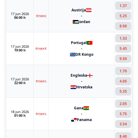
1.37
Austrija
17 jun 2026
-
5.25
Grupa J
06:00 h
Jordan
8.90
1.33
Portugal
17 jun 2026
-
5.45
Grupa K
19:00 h
DR Kongo
9.50
1.70
Engleska
17 jun 2026
-
4.05
Grupa L
22:00 h
Hrvatska
5.35
2.05
Gana
18 jun 2026
-
3.75
Grupa L
01:00 h
Panama
3.54
8.40