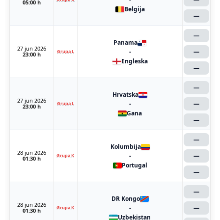
05:00 h
Belgija
—
—
Panama
27 jun 2026
-
—
Grupa L
23:00 h
Engleska
—
—
Hrvatska
27 jun 2026
-
—
Grupa L
23:00 h
Gana
—
—
Kolumbija
28 jun 2026
-
—
Grupa K
01:30 h
Portugal
—
—
DR Kongo
28 jun 2026
-
—
Grupa K
01:30 h
Uzbekistan