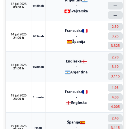
Argentina
12 jul 2026
-
—
1/4 finale
03:00 h
Švajcarska
—
2.50
Francuska
14 jul 2026
-
3.25
1/2 finale
21:00 h
Španija
3.325
2.70
Engleska
15 jul 2026
-
3.10
1/2 finale
21:00 h
Argentina
3.115
1.95
Francuska
18 jul 2026
-
4.00
3. mesto
23:00 h
Engleska
4.005
2.40
Španija
19 jul 2026
-
3.115
Finale