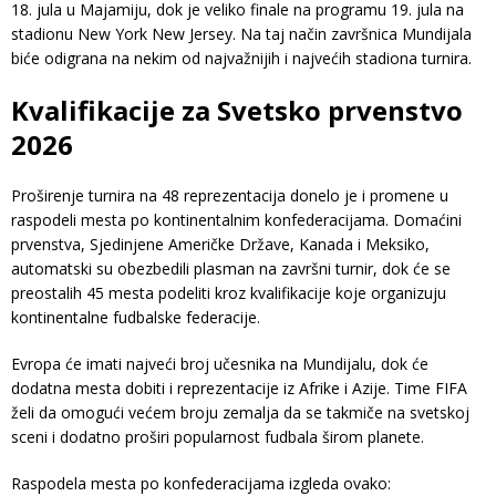
18. jula u Majamiju, dok je veliko finale na programu 19. jula na
stadionu New York New Jersey. Na taj način završnica Mundijala
biće odigrana na nekim od najvažnijih i najvećih stadiona turnira.
Kvalifikacije za Svetsko prvenstvo
2026
Proširenje turnira na 48 reprezentacija donelo je i promene u
raspodeli mesta po kontinentalnim konfederacijama. Domaćini
prvenstva, Sjedinjene Američke Države, Kanada i Meksiko,
automatski su obezbedili plasman na završni turnir, dok će se
preostalih 45 mesta podeliti kroz kvalifikacije koje organizuju
kontinentalne fudbalske federacije.
Evropa će imati najveći broj učesnika na Mundijalu, dok će
dodatna mesta dobiti i reprezentacije iz Afrike i Azije. Time FIFA
želi da omogući većem broju zemalja da se takmiče na svetskoj
sceni i dodatno proširi popularnost fudbala širom planete.
Raspodela mesta po konfederacijama izgleda ovako: