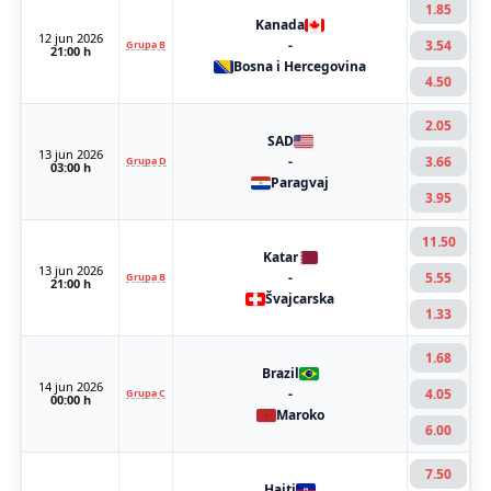
1.85
Kanada
12 jun 2026
-
3.54
Grupa B
21:00 h
Bosna i Hercegovina
4.50
2.05
SAD
13 jun 2026
-
3.66
Grupa D
03:00 h
Paragvaj
3.95
11.50
Katar
13 jun 2026
-
5.55
Grupa B
21:00 h
Švajcarska
1.33
1.68
Brazil
14 jun 2026
-
4.05
Grupa C
00:00 h
Maroko
6.00
7.50
Haiti