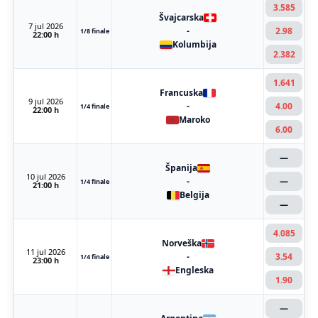
3.585
Švajcarska
7 jul 2026
-
2.98
1/8 finale
22:00 h
Kolumbija
2.382
1.641
Francuska
9 jul 2026
-
4.00
1/4 finale
22:00 h
Maroko
6.00
—
Španija
10 jul 2026
-
—
1/4 finale
21:00 h
Belgija
—
4.085
Norveška
11 jul 2026
-
3.54
1/4 finale
23:00 h
Engleska
1.90
—