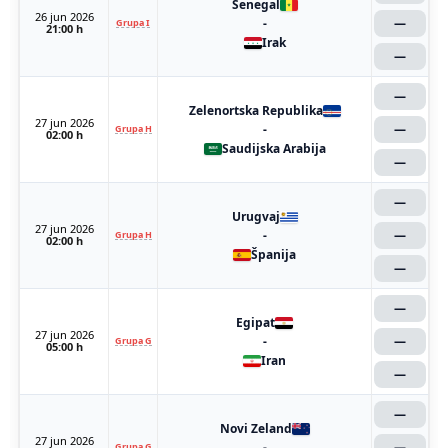
Senegal
26 jun 2026
-
—
Grupa I
21:00 h
Irak
—
—
Zelenortska Republika
27 jun 2026
-
—
Grupa H
02:00 h
Saudijska Arabija
—
—
Urugvaj
27 jun 2026
-
—
Grupa H
02:00 h
Španija
—
—
Egipat
27 jun 2026
-
—
Grupa G
05:00 h
Iran
—
—
Novi Zeland
27 jun 2026
-
—
Grupa G