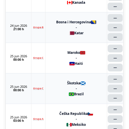
Kanada
—
—
Bosna i Hercegovina
24 jun 2026
-
—
Grupa B
21:00 h
Katar
—
—
Maroko
25 jun 2026
-
—
Grupa C
00:00 h
Haiti
—
—
Škotska
25 jun 2026
-
—
Grupa C
00:00 h
Brazil
—
—
Češka Republika
25 jun 2026
-
—
Grupa A
03:00 h
Meksiko
—