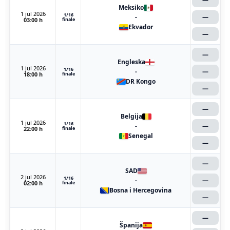
—
Meksiko
1 jul 2026
1/16
-
—
03:00 h
finale
Ekvador
—
—
Engleska
1 jul 2026
1/16
-
—
18:00 h
finale
DR Kongo
—
—
Belgija
1 jul 2026
1/16
-
—
22:00 h
finale
Senegal
—
—
SAD
2 jul 2026
1/16
-
—
02:00 h
finale
Bosna i Hercegovina
—
—
Španija