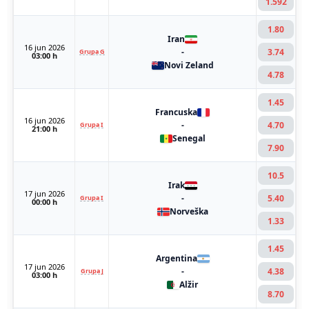
1.592
1.80
Iran
16 jun 2026
-
3.74
Grupa G
03:00 h
Novi Zeland
4.78
1.45
Francuska
16 jun 2026
-
4.70
Grupa I
21:00 h
Senegal
7.90
10.5
Irak
17 jun 2026
-
5.40
Grupa I
00:00 h
Norveška
1.33
1.45
Argentina
17 jun 2026
-
4.38
Grupa J
03:00 h
Alžir
8.70