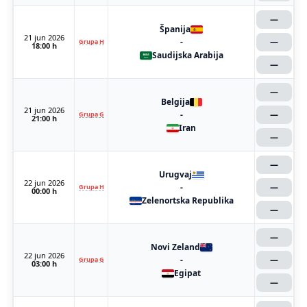
—
Španija
21 jun 2026
-
—
Grupa H
18:00 h
Saudijska Arabija
—
—
Belgija
21 jun 2026
-
—
Grupa G
21:00 h
Iran
—
—
Urugvaj
22 jun 2026
-
—
Grupa H
00:00 h
Zelenortska Republika
—
—
Novi Zeland
22 jun 2026
-
—
Grupa G
03:00 h
Egipat
—