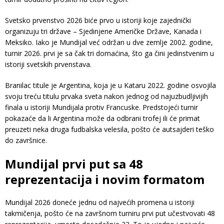
Svetsko prvenstvo 2026 biće prvo u istoriji koje zajednički
organizuju tri države – Sjedinjene Američke Države, Kanada i
Meksiko. Iako je Mundijal već održan u dve zemlje 2002. godine,
turnir 2026. prvi je sa čak tri domaćina, što ga čini jedinstvenim u
istoriji svetskih prvenstava.
Branilac titule je Argentina, koja je u Kataru 2022. godine osvojila
svoju treću titulu prvaka sveta nakon jednog od najuzbudljivijih
finala u istoriji Mundijala protiv Francuske. Predstojeći turnir
pokazaće da li Argentina može da odbrani trofej ili će primat
preuzeti neka druga fudbalska velesila, pošto će autsajderi teško
do završnice.
Mundijal prvi put sa 48
reprezentacija i novim formatom
Mundijal 2026 doneće jednu od najvećih promena u istoriji
takmičenja, pošto će na završnom turniru prvi put učestvovati 48