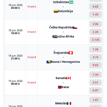
Uzbekistan
18 jun 2026
-
4.65
Grupa K
04:00 h
Kolumbija
1.45
2.06
Češka Republika
18 jun 2026
-
3.26
Grupa A
18:00 h
Južna Afrika
3.135
1.26
Švajcarska
18 jun 2026
-
4.74
Grupa B
21:00 h
Bosna i Hercegovina
9.65
1.34
Kanada
19 jun 2026
-
4.51
Grupa B
00:00 h
Katar
6.97
1.67
Meksiko
19 jun 2026