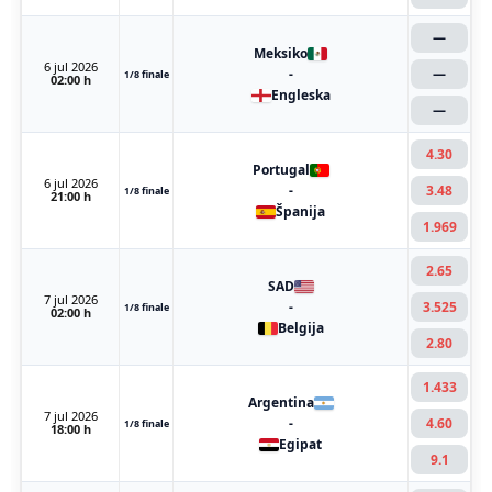
—
Meksiko
6 jul 2026
-
—
1/8 finale
02:00 h
Engleska
—
4.30
Portugal
6 jul 2026
-
3.48
1/8 finale
21:00 h
Španija
1.969
2.65
SAD
7 jul 2026
-
3.525
1/8 finale
02:00 h
Belgija
2.80
1.433
Argentina
7 jul 2026
-
4.60
1/8 finale
18:00 h
Egipat
9.1