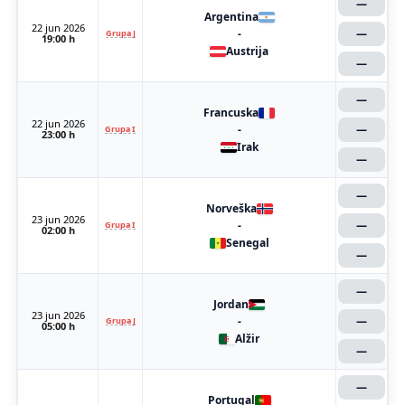
—
Argentina
22 jun 2026
-
—
Grupa J
19:00 h
Austrija
—
—
Francuska
22 jun 2026
-
—
Grupa I
23:00 h
Irak
—
—
Norveška
23 jun 2026
-
—
Grupa I
02:00 h
Senegal
—
—
Jordan
23 jun 2026
-
—
Grupa J
05:00 h
Alžir
—
—
Portugal