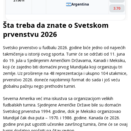
21:00 h
Argentina
3.70
Šta treba da znate o Svetskom
prvenstvu 2026
Svetsko prvenstvo u fudbalu 2026. godine biće jedno od najvećih
takmičenja u istoriji ovog sporta. Turnir će se održati od 11. juna
do 19. jula u Sjedinjenim Američkim Državama, Kanadi i Meksiku,
koji će zajedno biti domaćini prvog Mundijala koji organizuju tri
zemlje. Uz proširenje na 48 reprezentacija i ukupno 104 utakmice,
prvenstvo 2026. doneće najobimniji format do sada i još veću
globalnu pažnju nego prethodni turniri.
Severna Amerika već ima iskustva sa organizacijom velikih
fudbalskih turnira. Sjedinjene Američke Države bile su domaćin
Svetskog prvenstva 1994. godine, dok je Meksiko organizovao
Mundijal čak dva puta – 1970. i 1986. godine. Kanada će 2026.
godine prvi put ugostiti učesnike završnog turnira, čime će se ovaj
turnir dodatno proširiti na čitav region.