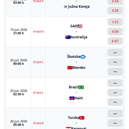
-
3.54
Grupa A
03:00 h
Južna Koreja
4.35
1.51
SAD
19 jun 2026
-
4.00
Grupa D
21:00 h
Australija
6.07
—
Škotska
20 jun 2026
-
—
Grupa C
00:00 h
Maroko
—
—
Brazil
20 jun 2026
-
—
Grupa C
02:30 h
Haiti
—
—
Turska
20 jun 2026
-
—
Grupa D
05:00 h
Paragvaj