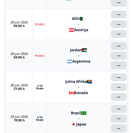
—
—
Alžir
28 jun 2026
-
—
Grupa J
04:00 h
Austrija
—
—
Jordan
28 jun 2026
-
—
Grupa J
04:00 h
Argentina
—
—
Južna Afrika
28 jun 2026
1/16
-
—
21:00 h
finale
Kanada
—
—
Brazil
29 jun 2026
1/16
-
—
19:00 h
finale
Japan
—