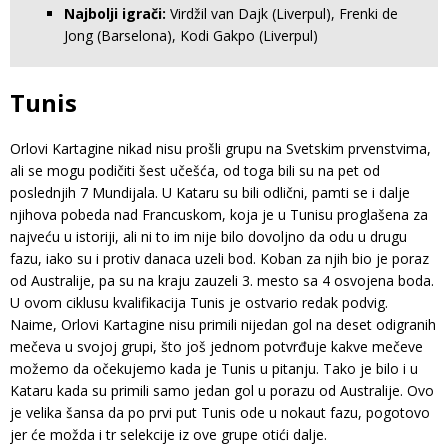
Najbolji igrači:
Virdžil van Dajk (Liverpul), Frenki de
Jong (Barselona), Kodi Gakpo (Liverpul)
Tunis
Orlovi Kartagine nikad nisu prošli grupu na Svetskim prvenstvima,
ali se mogu podičiti šest učešća, od toga bili su na pet od
poslednjih 7 Mundijala. U Kataru su bili odlični, pamti se i dalje
njihova pobeda nad Francuskom, koja je u Tunisu proglašena za
najveću u istoriji, ali ni to im nije bilo dovoljno da odu u drugu
fazu, iako su i protiv danaca uzeli bod. Koban za njih bio je poraz
od Australije, pa su na kraju zauzeli 3. mesto sa 4 osvojena boda.
U ovom ciklusu kvalifikacija Tunis je ostvario redak podvig.
Naime, Orlovi Kartagine nisu primili nijedan gol na deset odigranih
mečeva u svojoj grupi, što još jednom potvrđuje kakve mečeve
možemo da očekujemo kada je Tunis u pitanju. Tako je bilo i u
Kataru kada su primili samo jedan gol u porazu od Australije. Ovo
je velika šansa da po prvi put Tunis ode u nokaut fazu, pogotovo
jer će možda i tr selekcije iz ove grupe otići dalje.