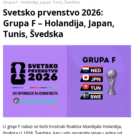
Grupa F – Holandija, Japan, Tunis, Švedska
Svetsko prvenstvo 2026:
Grupa F – Holandija, Japan,
Tunis, Švedska
U grupi F nalazi se bivši trostruki finalista Mundijala Holandija,
finalista iz 1958. Švedska, kao i vrlo nezgodni Japan i jedna od