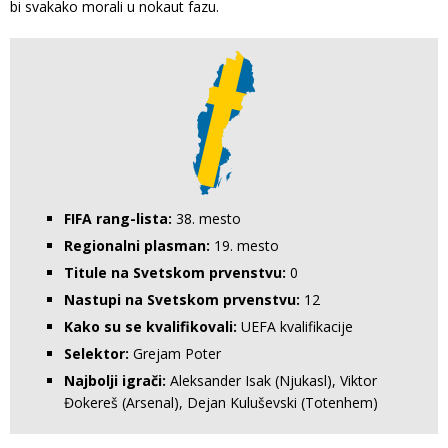
bi svakako morali u nokaut fazu.
FIFA rang-lista:
38. mesto
Regionalni plasman:
19. mesto
Titule na Svetskom prvenstvu:
0
Nastupi na Svetskom prvenstvu:
12
Kako su se kvalifikovali:
UEFA kvalifikacije
Selektor:
Grejam Poter
Najbolji igrači:
Aleksander Isak (Njukasl), Viktor
Đokereš (Arsenal), Dejan Kuluševski (Totenhem)