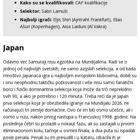
Kako su se kvalifikovali:
CAF kvalifikacije
Selektor:
Sabri Lamuši
Najbolji igrači:
Eljis Shiri (Ajntraht Frankfurt), Elias
Ašuri (Kopenhagen), Aisa Laiduni (Al Vakra)
Japan
Odavno već Samuraji nisu egzotika na Mundijalima. Radi se o
jednoj od najboljih svetskih, ne samo azijskih selekcija, a od kada
mnoštvo Japanaca igra u najboljim evropskim klubovima, dobili su
i onu neophodnu taktičku potkovanost i više nisu samo fanatični
borci i fizički dominantna selekcija koja može da trči neprekidno
svih 90, a ako je potrebno i 120 minuta. Treba reći da je Japan
prva selekcija koja je obezbedila igranje na Mundijalu 2026. ne
računajući tri zemlje domaćine. Ovo će im biti osmo učešće, ali i
osmo u nizu, nakon prvog nastupa u Francuskoj 1998. godine. Na
poslednja četiri su prolazili u nokaut fazu, ali su zastajali u prvom
eliminacionom kolu, tačnije u osmini finala, a dva puta su ispadali
posle penala. Penali su im presudili i u Kataru, izbacila ih je