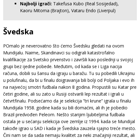
Najbolji igrači:
Takefusa Kubo (Real Sosijedad),
Kaoru Mitoma (Brajton), Vataru Endo (Liverpul)
Švedska
POmalo je neverovatno što ćemo Švedsku gledati na ovom
Mundijalu. Naime, Skandinavci su odigrali katastrofalno
kvalifikacije za Svetsko prvenstvo i završili kao poslednji u svojoj
grupi bez ijedne pobede. Međutim, od kada se i Liga nacija
računa, dobili su šansu da igraju u baražu. Tu su pobedili Ukrajinu
u polufinalu, da bi u finalu doigravanja bili bolji od Poljaka i evo ih
na najvećoj smotri fudbala nakon 8 godina. Propustili su Katar pre
četiri godine, ali su zato u Rusiji ostvarili lep rezultat i igrali u
četvrtfinalu. Podsećamo da je selekcija ”tri krune” igrala u finalu
Mundijala 1958. godine kada su bili domaćini, ali ih je pobedio
Brazil predvođen Peleom. Nešto starijim ljubiteljima fudbala
ostala je u sećanju selekcija ove zemlje iz 1994. kada se Mundijal
takođe igrao u SAD i kada je Švedska zauzela sjajno treće mesto.
Čini nam se da sada nemaju kvalitet za neki značajniji rezultat, ali