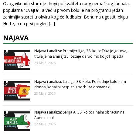
Ovog vikenda startuje drugi po kvalitetu rang nemačkog fudbala,
popularna “Cvajta”, a već u prvom kolu je na programu jedan
zanimljiv susret u okviru kog će fudbaleri Bohuma ugostiti ekipu
Herte, a na prvi pogled
[…]
NAJAVA
Najava i analiza: Premijer liga, 38. kolo: Trka je gotova,
titula je na Emirejtsu, ostaje da vidimo ko još ispada
23 Maja, 2026
Najava i analiza: La Liga, 38. kolo: Poslednje kolo nam
donosi konačni rasplet u borbi za opstanak!
23 Maja, 2026
Najava i analiza: Serija A, 38. kolo: Finalni obračun na
Apeninima!
22 Maja, 2026