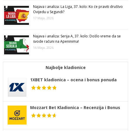
Najava i analiza: La Liga, 37. kolo: Ko će praviti društvo
Ovijedu u Segundi?
17 Maja, 2026
Najava i analiza: Serija A, 37. kolo: Došlo vreme da se
svode računi na Apeninima!
16 Maja, 2026
Najbolje kladionice
1XBET kladionica – ocena i bonus ponuda
Mozzart Bet Kladionica – Recenzija i Bonus