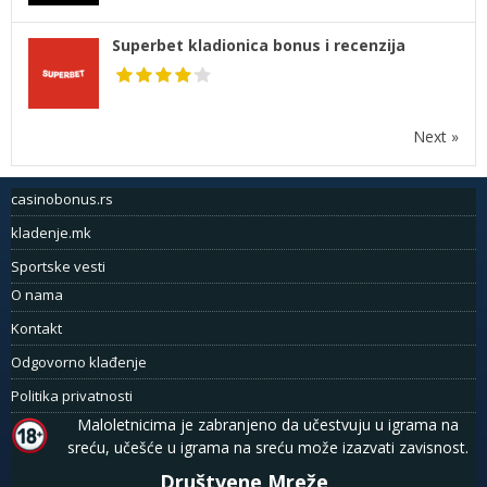
Superbet kladionica bonus i recenzija
Next »
casinobonus.rs
kladenje.mk
Sportske vesti
O nama
Kontakt
Odgovorno klađenje
Politika privatnosti
Maloletnicima je zabranjeno da učestvuju u igrama na
sreću, učešće u igrama na sreću može izazvati zavisnost.
Društvene Mreže