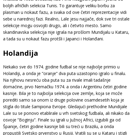
boljih afričkih selekcia Tunis. To garantuje veliku borbu za
plasman u nokaut fazu, a svaka od ove četiri reprezentacije vidi
sebe u narednoj fazi. Realno, Lale jesu najjače, dok sve tri ostale
selekcije mogu osvojiti drugo, ali i četvrto mesto. Samo
skandinavska selekcija nije igrala na prošlom Mundijalu u Kataru,
a tada su u nokaut fazu protšli i Japanci i Holanđani.
Holandija
Nekako sve do 1974. godine fudbal se nije najbolje primio u
Holandiji, a onda je ”oranje” dva puta uzastopno igralo u finalu.
Na njihovu nesreću oba puta su za rivale imali tadašnje
domaćine, prvo Nemačku 1974. a onda i Argentinu četiri godine
kasnije. Bila je to najbolja selekcija ove zemlje, koja se može
porediti samo sa onom iz druge polovine osamdesetih koja je
stigla do titule šampiona Evrope. Gledajući prethodne Mundijale
Lale su se ponovo etablirale u vrh svetskog fudbala, ali nikako da
osvoje ”Boginju”. Finale su igrali u Južnoj Africi, izgubili ga od
Španije, četiri godine kasnije bili su treći u Brazilu, a onda
propustili Svetsko prvenstvo u Rusiji. Vratili su se u Kataru i stigli