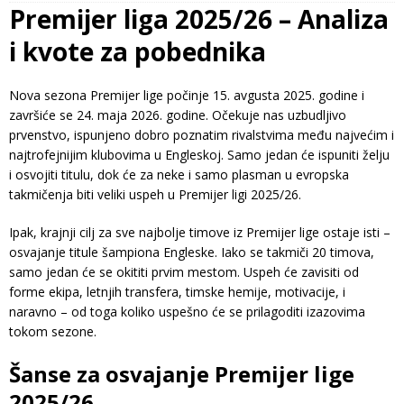
Premijer liga 2025/26 – Analiza
i kvote za pobednika
Nova sezona Premijer lige počinje 15. avgusta 2025. godine i
završiće se 24. maja 2026. godine. Očekuje nas uzbudljivo
prvenstvo, ispunjeno dobro poznatim rivalstvima među najvećim i
najtrofejnijim klubovima u Engleskoj. Samo jedan će ispuniti želju
i osvojiti titulu, dok će za neke i samo plasman u evropska
takmičenja biti veliki uspeh u Premijer ligi 2025/26.
Ipak, krajnji cilj za sve najbolje timove iz Premijer lige ostaje isti –
osvajanje titule šampiona Engleske. Iako se takmiči 20 timova,
samo jedan će se okititi prvim mestom. Uspeh će zavisiti od
forme ekipa, letnjih transfera, timske hemije, motivacije, i
naravno – od toga koliko uspešno će se prilagoditi izazovima
tokom sezone.
Šanse za osvajanje Premijer lige
2025/26