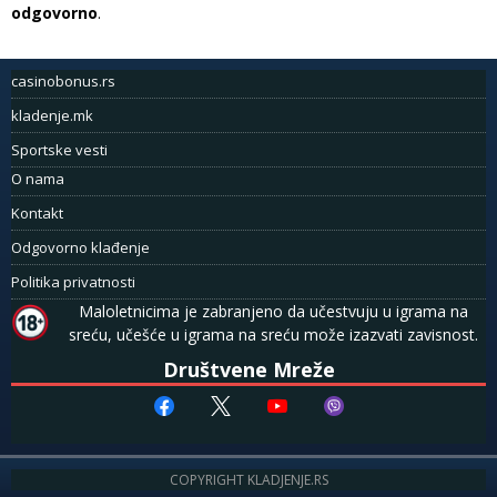
odgovorno
.
casinobonus.rs
kladenje.mk
Sportske vesti
O nama
Kontakt
Odgovorno klađenje
Politika privatnosti
Maloletnicima je zabranjeno da učestvuju u igrama na
sreću, učešće u igrama na sreću može izazvati zavisnost.
Društvene Mreže
COPYRIGHT KLADJENJE.RS