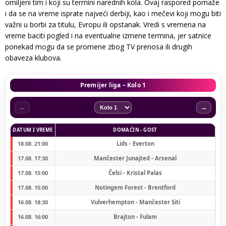
omiljeni tim i koji su termini narednih kola. Ovaj raspored pomaže
i da se na vreme isprate najveći derbiji, kao i mečevi koji mogu biti
važni u borbi za titulu, Evropu ili opstanak. Vredi s vremena na
vreme baciti pogled i na eventualne izmene termina, jer satnice
ponekad mogu da se promene zbog TV prenosa ili drugih
obaveza klubova.
Premijer liga – Kolo
1
←
→
DATUM I VREME
DOMAĆIN - GOST
18.08. 21:00
Lids - Everton
17.08. 17:30
Mančester Junajted - Arsenal
17.08. 15:00
Čelsi - Kristal Palas
17.08. 15:00
Notingem Forest - Brentford
16.08. 18:30
Vulverhempton - Mančester Siti
16.08. 16:00
Brajton - Fulam