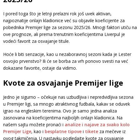
I pored toga što je letnji prelazni rok još uvek aktivan,
najpoznatije onlajn kladionice već su objavile koeficijente za
pobednika Premijer lige za sezonu 2025/26. Mnogi faktori utiču na
ove prognoze, ali prema trenutnim koeficijentima Liverpul je
vodeći favorit za osvajanje titule.
Hoće li biti senzacije, kao u nezaboravnoj sezoni kada je Lester
osvojio prvenstvo? Ili će se borba za vrh ponovo svesti na već
dokazane favorite, ostaje da vidimo.
Kvote za osvajanje Premijer lige
Jedno je sigurno – očekuje nas uzbudljiva i nepredvidljiva sezona
u Premijer ligi, sa mnogo atraktivnog fudbala, kakav se oduvek
igrao na engleskim terenima. Ovo je samo jedna analiza
zasnovana na koeficijentima najboljih onlajn kladionica. Na
našem sajtu možete pronaći i
analize i najave za svako kolo
Premijer Lige
, kao i
besplatne tipove
i
tikete
za mečeve iz
ovog takmičenja. U nastavku pogledajte kvote za osvajanje