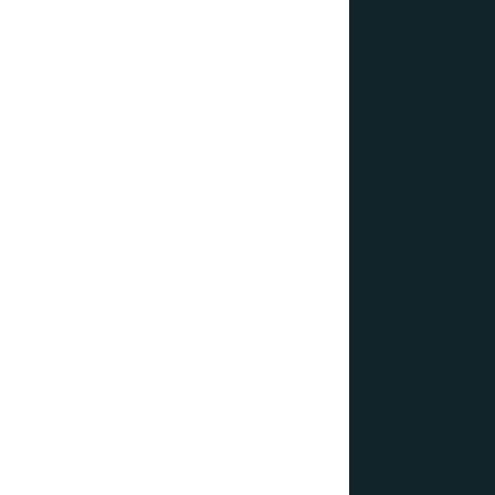
5.00
5.00
9.00
9.00