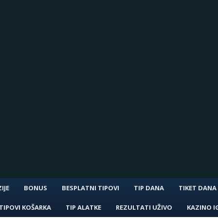
IJE
BONUS
BESPLATNI TIPOVI
TIP DANA
TIKET DANA
TIPOVI KOŠARKA
TIP ALATKE
REZULTATI UŽIVO
KAZINO I