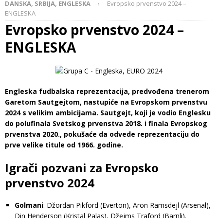
DANSKA, SRBIJA, ENGLESKA
Evropsko prvenstvo 2024 –
ENGLESKA
Evropsko prvenstvo 2024 –
ENGLESKA
Engleska fudbalska reprezentacija, predvođena trenerom
Garetom Sautgejtom, nastupiće na Evropskom prvenstvu
2024 s velikim ambicijama. Sautgejt, koji je vodio Englesku
do polufinala Svetskog prvenstva 2018. i finala Evropskog
prvenstva 2020., pokušaće da odvede reprezentaciju do
prve velike titule od 1966. godine.
Igrači pozvani za Evropsko
prvenstvo 2024
Golmani
: Džordan Pikford (Everton), Aron Ramsdejl (Arsenal),
Din Henderson (Kristal Palas), Džejms Traford (Barnli).