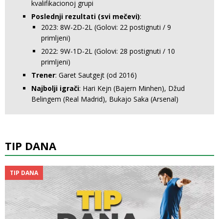
kvalifikacionoj grupi
Poslednji rezultati (svi mečevi)
:
2023: 8W-2D-2L (Golovi: 22 postignuti / 9
primljeni)
2022: 9W-1D-2L (Golovi: 28 postignuti / 10
primljeni)
Trener
: Garet Sautgejt (od 2016)
Najbolji igrači
: Hari Kejn (Bajern Minhen), Džud
Belingem (Real Madrid), Bukajo Saka (Arsenal)
TIP DANA
TIP DANA