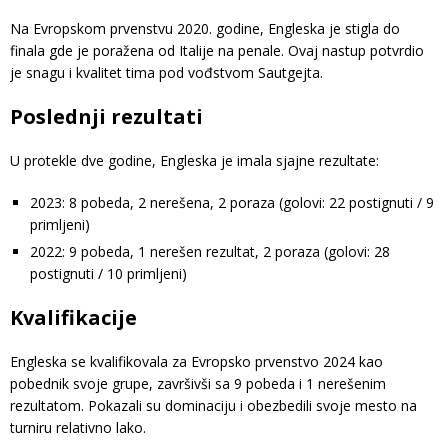
Na Evropskom prvenstvu 2020. godine, Engleska je stigla do
finala gde je poražena od Italije na penale. Ovaj nastup potvrdio
je snagu i kvalitet tima pod vođstvom Sautgejta.
Poslednji rezultati
U protekle dve godine, Engleska je imala sjajne rezultate:
2023: 8 pobeda, 2 nerešena, 2 poraza (golovi: 22 postignuti / 9
primljeni)
2022: 9 pobeda, 1 nerešen rezultat, 2 poraza (golovi: 28
postignuti / 10 primljeni)
Kvalifikacije
Engleska se kvalifikovala za Evropsko prvenstvo 2024 kao
pobednik svoje grupe, završivši sa 9 pobeda i 1 nerešenim
rezultatom. Pokazali su dominaciju i obezbedili svoje mesto na
turniru relativno lako.