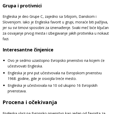
Grupa i protivnici
Engleska je deo Grupe C, zajedno sa Srbijom, Danskom i
Slovenijom. Iako je Engleska favorit u grupi, moraće biti pažljiva,
jer su svi timovi sposobni za iznenađenje. Svaki meč biće ključan
za osvajanje prvog mesta i izbegavanje jakih protivnika u nokaut
fazi.
Interesantne činjenice
Ovo je sedmo uzastopno Evropsko prvenstvo na kojem će
učestvovati Engleska.
Engleska je prvi put učestvovala na Evropskom prvenstvu
1968. godine, gde je osvojila treće mesto.
Engleska je učestvovala na 10 od ukupno 16 Evropskih
prvenstava.
Procena i očekivanja
Engleska ulazi na Evropsko prvenstvo kao jedan od favorita za