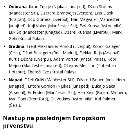
Odbrana
: Kiran Tripije (Njukasl Junajted), Džon Stouns
(Mančester Siti), Džerard Brantvejt (Everton), Luis Dank
(Brajtan), Džo Gomez (Liverpul), Hari Megvajer (Mančester
Junajted), Kajl Voker (Mančester Siti), Ezri Konsa (Aston Vila),
Luk Šo (Mančester Junajted), Džarel Kuansa (Liverpul), Mark
Gehi (Kristal Palas).
Sredina
: Trent Aleksander-Arnold (Liverpul), Konor Galager
(Čelsi), Džud Belingem (Real Madrid), Deklan Rajs (Arsenal),
Kurtis Džons (Liverpul), Adam Vorton (Kristal Palas), Kobi
Mejno (Mančester Junajted), Džejms Medison (Totenhem
Hotspur), Ebereči Eze (Kristal Palas).
Napad
: Džek Griliš (Mančester Siti), Džarod Bouen (Vest Hem
Junajted), Entoni Gordon (Njukasl Junajted), Bukajo Saka
(Arsenal), Fil Foden (Mančester Siti), Hari Kejn (Bajern Minhen),
Ivan Toni (Brentford), Oli Votkins (Aston Vila), Kol Palmer
(Čelsi).
Nastup na poslednjem Evropskom
prvenstvu