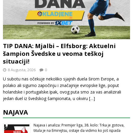
TIP DANA: Mjalbi – Elfsborg: Aktuelni
šampion Švedske u veoma teškoj
situaciji!
8 Augusta, 2026
0
U subotu nas očekuje nekoliko sjajnih duela širom Evrope, a
polako ali sigurno započinju i značajnije evropske lige, poput
holandske i portugalske.Ipak, ovog puta smo za vas analizirali
jedan duel iz švedskog šampionata, u okviru
[…]
NAJAVA
Najava i analiza: Premijer liga, 38. kolo: Trka je gotova,
titula je na Emirejtsu, ostaje da vidimo ko još ispada