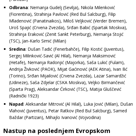
Odbrana
: Nemanja Gudelj (Sevilja), Nikola Milenković
(Fiorentina), Strahinja Pavlović (Red Bul Salcburg), Filip
Mladenović (Panatinaikos), Miloš Veljković (Verder Bremen),
Uroš Spajić (Crvena Zvezda), Srđan Babić (Spartak Moskva),
Strahinja Eraković (Zenit Sankt Peterburg), Nemanja Stojić
(TSC), Jan-Karlo Simić (Milan)
Sredina
: Dušan Tadić (Fenerbahče), Filip Kostić (Juventus),
Sergej Milinković-Savić (Al Hilal), Nemanja Maksimović
(Hetafe), Nemanja Radonjić (Majorka), Saša Lukić (Fulam),
Andrija Živković (PAOK), Mijat Gaćinović (AEK Atina), Ivan Ilić
(Torino), Srđan Mijailović (Crvena Zvezda), Lazar Samardžić
(Udineze), Saša Zdjelar (CSKA Moskva), Veljko Birmančević
(Sparta Prag), Aleksandar Ćirković (TSC), Matija Gluščević
(Radnički 1923)
Napad
: Aleksandar Mitrović (Al Hilal), Luka Jović (Milan), Dušan
Vlahović (Juventus), Petar Ratkov (Red Bul Salcburg), Samed
Baždar (Partizan), Mihajlo Ivanović (Vojvodina)
Nastup na poslednjem Evropskom