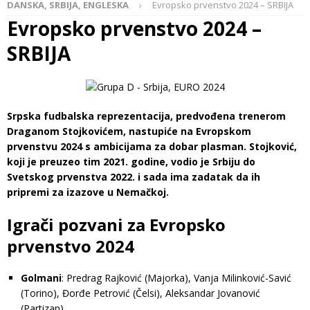
DANSKA, SRBIJA, ENGLESKA
Evropsko prvenstvo 2024 – SRBIJA
Evropsko prvenstvo 2024 –
SRBIJA
Srpska fudbalska reprezentacija, predvođena trenerom
Draganom Stojkovićem, nastupiće na Evropskom
prvenstvu 2024 s ambicijama za dobar plasman. Stojković,
koji je preuzeo tim 2021. godine, vodio je Srbiju do
Svetskog prvenstva 2022. i sada ima zadatak da ih
pripremi za izazove u Nemačkoj.
Igrači pozvani za Evropsko
prvenstvo 2024
Golmani
: Predrag Rajković (Majorka), Vanja Milinković-Savić
(Torino), Đorđe Petrović (Čelsi), Aleksandar Jovanović
(Partizan)