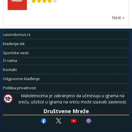
Next »
casinobonus.rs
kladenje.mk
Sportske vesti
O nama
Kontakt
Odgovorno klađenje
Politika privatnosti
Maloletnicima je zabranjeno da učestvuju u igrama na
sreću, učešće u igrama na sreću može izazvati zavisnost.
Društvene Mreže