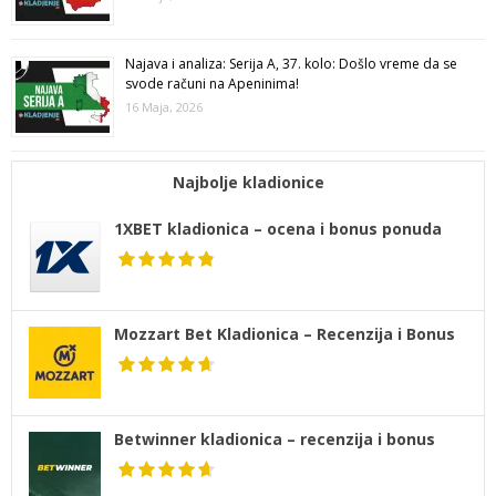
Najava i analiza: Serija A, 37. kolo: Došlo vreme da se
svode računi na Apeninima!
16 Maja, 2026
Najbolje kladionice
1XBET kladionica – ocena i bonus ponuda
Mozzart Bet Kladionica – Recenzija i Bonus
Betwinner kladionica – recenzija i bonus