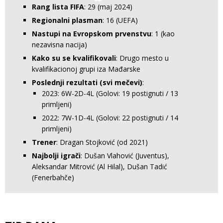
Rang lista FIFA
: 29 (maj 2024)
Regionalni plasman
: 16 (UEFA)
Nastupi na Evropskom prvenstvu
: 1 (kao
nezavisna nacija)
Kako su se kvalifikovali
: Drugo mesto u
kvalifikacionoj grupi iza Mađarske
Poslednji rezultati (svi mečevi)
:
2023: 6W-2D-4L (Golovi: 19 postignuti / 13
primljeni)
2022: 7W-1D-4L (Golovi: 22 postignuti / 14
primljeni)
Trener
: Dragan Stojković (od 2021)
Najbolji igrači
: Dušan Vlahović (Juventus),
Aleksandar Mitrović (Al Hilal), Dušan Tadić
(Fenerbahče)