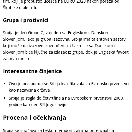
tim, koji je propustio učešće na EURO 2020 nakon poraza od
Škotske u plej-ofu.
Grupa i protivnici
Srbija je deo Grupe C, zajedno sa Engleskom, Danskom i
Slovenijom. Iako je grupa izazovna, Srbija ima talentovan sastav
koji može da izazove iznenađenja. Utakmice sa Danskom i
Slovenijom biće ključne za izlazak iz grupe, dok je Engleska favorit
za prvo mesto.
Interesantne činjenice
Ovo je prvi put da se Srbija kvalifikovala za Evropsko prvenstvo
kao nezavisna država.
Srbija je stigla do četvrtfinala na Evropskom prvenstvu 2000.
godine kao deo SR Jugoslavije.
Procena i očekivanja
Srbija se suočava sa teškom grupom, ali ima potencijal da