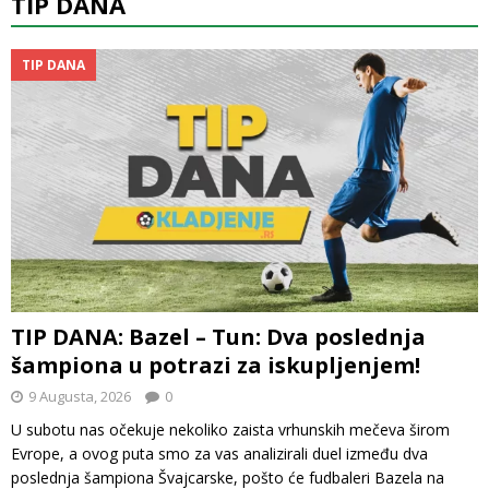
TIP DANA
TIP DANA
TIP DANA: Bazel – Tun: Dva poslednja
šampiona u potrazi za iskupljenjem!
9 Augusta, 2026
0
U subotu nas očekuje nekoliko zaista vrhunskih mečeva širom
Evrope, a ovog puta smo za vas analizirali duel između dva
poslednja šampiona Švajcarske, pošto će fudbaleri Bazela na