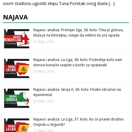
svom stadionu ugostiti ekipu Tuna.Početak ovog duela
[…]
NAJAVA
Najava i analiza: Premijer liga, 38. kolo: Trka je gotova,
titula je na Emirejtsu, ostaje da vidimo ko još ispada
23 Maja, 2026
Najava i analiza: La Liga, 38. kolo: Poslednje kolo nam
donosi konačni rasplet u borbi za opstanak!
23 Maja, 2026
Najava i analiza: Serija A, 38. kolo: Finalni obračun na
Apeninima!
22 Maja, 2026
Najava i analiza: La Liga, 37. kolo: Ko će praviti društvo
Ovijedu u Segundi?
17 Maja, 2026