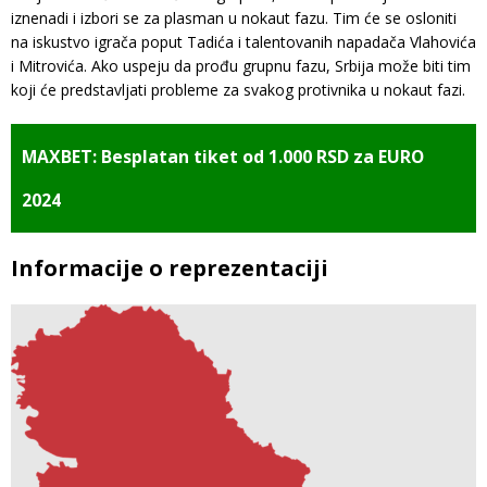
iznenadi i izbori se za plasman u nokaut fazu. Tim će se osloniti
na iskustvo igrača poput Tadića i talentovanih napadača Vlahovića
i Mitrovića. Ako uspeju da prođu grupnu fazu, Srbija može biti tim
koji će predstavljati probleme za svakog protivnika u nokaut fazi.
MAXBET: Besplatan tiket od 1.000 RSD za EURO
2024
Informacije o reprezentaciji