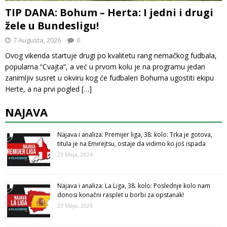
TIP DANA: Bohum – Herta: I jedni i drugi
žele u Bundesligu!
7 Augusta, 2026
0
Ovog vikenda startuje drugi po kvalitetu rang nemačkog fudbala,
popularna “Cvajta”, a već u prvom kolu je na programu jedan
zanimljiv susret u okviru kog će fudbaleri Bohuma ugostiti ekipu
Herte, a na prvi pogled
[…]
NAJAVA
Najava i analiza: Premijer liga, 38. kolo: Trka je gotova,
titula je na Emirejtsu, ostaje da vidimo ko još ispada
23 Maja, 2026
Najava i analiza: La Liga, 38. kolo: Poslednje kolo nam
donosi konačni rasplet u borbi za opstanak!
23 Maja, 2026