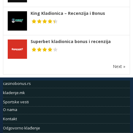
King Kladionica – Recenzija i Bonus
Superbet kladionica bonus i recenzija
Next »
casinobonus.rs
kladenje.mk
Sportske vesti
O nama
Kontakt
Odgovorno klađenje