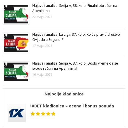
Najava i analiza: Serija A, 38. kolo: Finalni obračun na
Apeninima!
22 Maja, 2026
Najava i analiza: La Liga, 37. kolo: Ko će praviti društvo
Ovijedu u Segundi?
17 Maja, 2026
Najava i analiza: Serija A, 37. kolo: Došlo vreme da se
svode računi na Apeninima!
16 Maja, 2026
Najbolje kladionice
1XBET kladionica – ocena i bonus ponuda