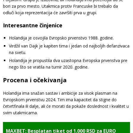
bori za prvo mesto. Utakmica protiv Francuske bi trebalo da
odluči koja reprezentacija će završiti prva u grupi.
Interesantne činjenice
Holandija je osvojila Evropsko prvenstvo 1988. godine.
Virdžil van Dajk je kapiten tima i jedan od najboljih defanzivaca
na svetu.
Holandija je propustila dva uzastopna Evropska prvenstva pre
nego što se vratila na turnir 2020. godine.
Procena i očekivanja
Holandija ima snažan sastav i ambicije za visok plasman na
Evropskom prvenstvu 2024. Tim ima kapacitet da stigne do
četvrtfinala ili dalje, ali će morati da pokaže doslednost i kvalitet u
svim utakmicama.
MAXBET: Besplatan tiket od 1.000 RSD za EURO