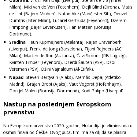
Odbrana
: Virdžil van Dajk (Liverpul), Stefan de Vraj (Inter
Milan), Miki van de Ven (Totenhem), Dejli Blind (Đirona), Matis
de Liht (Bajern Minhen), Natan Ake (Mančester Siti), Denzel
Dumfris (Inter Milan), Lučarel Gertruda (Feyenord), Džeremi
Frimpong (Bajer Leverkuzen), Ijan Matsen (Borusija
Dortmund).
Sredina
: Teun Kupmejners (Atalanta), Rajan Gravenberh
(Liverpul), Frenki de Jong (Barselona), Tijani Rejnders (AC
Milan), Marten de Ron (Atalanta), Ćavi Simons (RB Lajpcig),
Kvinten Timber (Feyenord), Džerdi Šauten (PSV), Džoi
Vereman (PSV), Džini Vajnaldum (Al-Etifak).
Napad
: Steven Bergvajn (Ajaks), Memfis Depaj (Atletiko
Madrid), Brajan Brobi (Ajaks), Vaut Vegorst (Hofenhajm),
Donijel Malen (Borusija Dortmund), Kodi Gakpo (Liverpul).
Nastup na poslednjem Evropskom
prvenstvu
Na Evropskom prvenstvu 2020. godine, Holandija je eliminisana u
osmini finala od Češke. Ovog puta, tim ima za cilj da se plasira