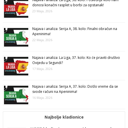
donosi konačni rasplet u borbi za opstanak!
23 Maja, 2026
Najava i analiza: Serija A, 38. kolo: Finalni obračun na
Apeninima!
22 Maja, 2026
Najava i analiza: La Liga, 37. kolo: Ko će praviti društvo
Ovijedu u Segundi?
17 Maja, 2026
Najava i analiza: Serija A, 37. kolo: Došlo vreme da se
svode računi na Apeninima!
16 Maja, 2026
Najbolje kladionice