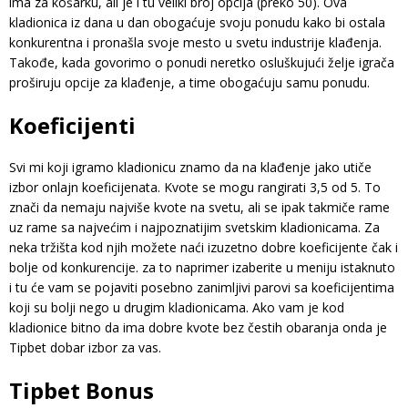
ima za košarku, ali je i tu veliki broj opcija (preko 50). Ova
kladionica iz dana u dan obogaćuje svoju ponudu kako bi ostala
konkurentna i pronašla svoje mesto u svetu industrije klađenja.
Takođe, kada govorimo o ponudi neretko osluškujući želje igrača
proširuju opcije za klađenje, a time obogaćuju samu ponudu.
Koeficijenti
Svi mi koji igramo kladionicu znamo da na klađenje jako utiče
izbor onlajn koeficijenata. Kvote se mogu rangirati 3,5 od 5. To
znači da nemaju najviše kvote na svetu, ali se ipak takmiče rame
uz rame sa najvećim i najpoznatijim svetskim kladionicama. Za
neka tržišta kod njih možete naći izuzetno dobre koeficijente čak i
bolje od konkurencije. za to naprimer izaberite u meniju istaknuto
i tu će vam se pojaviti posebno zanimljivi parovi sa koeficijentima
koji su bolji nego u drugim kladionicama. Ako vam je kod
kladionice bitno da ima dobre kvote bez čestih obaranja onda je
Tipbet dobar izbor za vas.
Tipbet Bonus