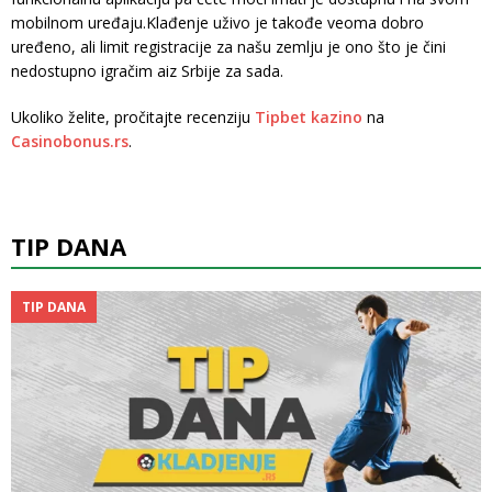
mobilnom uređaju.Klađenje uživo je takođe veoma dobro
uređeno, ali limit registracije za našu zemlju je ono što je čini
nedostupno igračim aiz Srbije za sada.
Ukoliko želite, pročitajte recenziju
Tipbet kazino
na
Casinobonus.rs
.
TIP DANA
TIP DANA