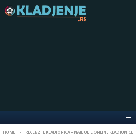
HOME
RECENZIJE KLADIONICA – NAJBOLJE ONLINE KLADIONICE