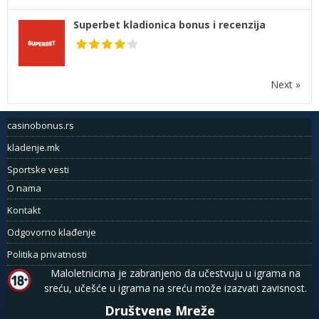
Superbet kladionica bonus i recenzija
Next »
casinobonus.rs
kladenje.mk
Sportske vesti
O nama
Kontakt
Odgovorno klađenje
Politika privatnosti
Maloletnicima je zabranjeno da učestvuju u igrama na
sreću, učešće u igrama na sreću može izazvati zavisnost.
Društvene Mreže