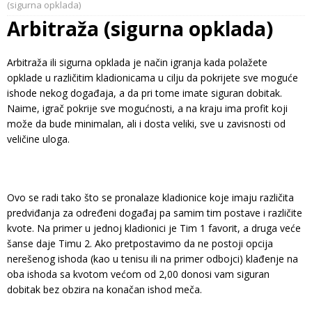
(sigurna opklada)
Arbitraža (sigurna opklada)
Arbitraža ili sigurna opklada je način igranja kada polažete
opklade u različitim kladionicama u cilju da pokrijete sve moguće
ishode nekog događaja, a da pri tome imate siguran dobitak.
Naime, igrač pokrije sve mogućnosti, a na kraju ima profit koji
može da bude minimalan, ali i dosta veliki, sve u zavisnosti od
veličine uloga.
Ovo se radi tako što se pronalaze kladionice koje imaju različita
predviđanja za određeni događaj pa samim tim postave i različite
kvote. Na primer u jednoj kladionici je Tim 1 favorit, a druga veće
šanse daje Timu 2. Ako pretpostavimo da ne postoji opcija
nerešenog ishoda (kao u tenisu ili na primer odbojci) klađenje na
oba ishoda sa kvotom većom od 2,00 donosi vam siguran
dobitak bez obzira na konačan ishod meča.