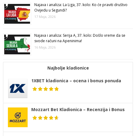
Najava i analiza: La Liga, 37. kolo: Ko će praviti društvo
Ovijedu u Segundi?
17 Maja, 2026
Najava i analiza: Serija A, 37. kolo: Došlo vreme da se
svode računi na Apeninima!
16 Maja, 2026
Najbolje kladionice
1XBET kladionica – ocena i bonus ponuda
Mozzart Bet Kladionica – Recenzija i Bonus