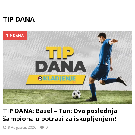
TIP DANA
TIP DANA
TIP DANA: Bazel – Tun: Dva poslednja
šampiona u potrazi za iskupljenjem!
9 Augusta, 2026
0