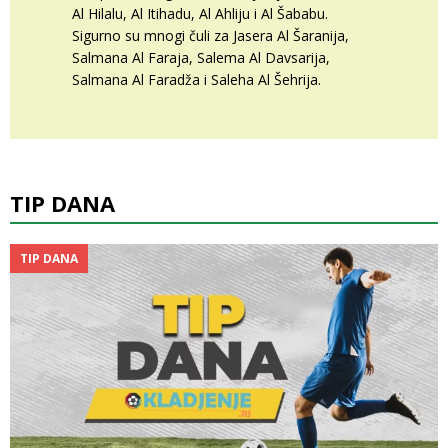
Al Hilalu, Al Itihadu, Al Ahliju i Al Šababu.
Sigurno su mnogi čuli za Jasera Al Šaranija,
Salmana Al Faraja, Salema Al Davsarija,
Salmana Al Faradža i Saleha Al Šehrija.
TIP DANA
TIP DANA