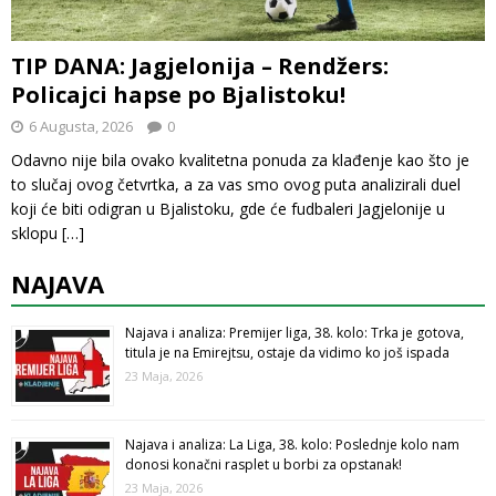
TIP DANA: Jagjelonija – Rendžers:
Policajci hapse po Bjalistoku!
6 Augusta, 2026
0
Odavno nije bila ovako kvalitetna ponuda za klađenje kao što je
to slučaj ovog četvrtka, a za vas smo ovog puta analizirali duel
koji će biti odigran u Bjalistoku, gde će fudbaleri Jagjelonije u
sklopu
[…]
NAJAVA
Najava i analiza: Premijer liga, 38. kolo: Trka je gotova,
titula je na Emirejtsu, ostaje da vidimo ko još ispada
23 Maja, 2026
Najava i analiza: La Liga, 38. kolo: Poslednje kolo nam
donosi konačni rasplet u borbi za opstanak!
23 Maja, 2026