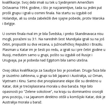
kvalifikacije. Svoj debi imali su tek u Sjedinjenim Američkim
Državama 1994. godine, i što je najzanimljive, tada su jedini put
prošli grupu i igrali u osmini finala. Na startu su izgubili od
Holandije, ali su onda zabeležili dve sjajne pobede, protiv Maroka
i Belgije.
U osmini finala rival im je bila Švedska, i preko Skandinavaca nisu
mogli, poraženi su 3:1. Na narednih šest Mundijala igrali su na još
četiri, propustili su dva vezana, u Južnoafričkoj Republici i Brazilu.
Plasman u Katar im je šesti po redu, a igrali su i pre četiri godine u
Rusiji, međutim samo u grupi, pošto su izgubili od Rusije i
Urugvaja, pa je pobeda nad Egiptom bila samo utešna.
Ovaj ciklus kvalifikacija za Saudijce bio je poseban. Druga faza bila
je izuzetno zahtevna, u grupi su bili Japanci i Australija, uz Oman,
Vijetnam i Kinu. Samo dve prvoplasirane ekipe išle su direktno u
Katar, dok je trećeplasirana morala u dva baraža. Nije bilo
opasnosti po ”Zelene sokolove”, na kraju su dominantno osvojili
prvu poziciju, i sa Japanom direktno otišli u komšijski Katar, dok je
Australija morala u baraž.