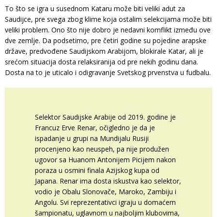
To što se igra u susednom Kataru može biti veliki adut za
Saudijce, pre svega zbog klime koja ostalim selekcijama može biti
veliki problem. Ono što nije dobro je nedavni komflikt između ove
dve zemlje. Da podsetimo, pre četiri godine su pojedine arapske
države, predvođene Saudijskom Arabijom, blokirale Katar, ali je
srećom situacija dosta relaksiranija od pre nekih godinu dana.
Dosta na to je uticalo i odigravanje Svetskog prvenstva u fudbalu.
Selektor Saudijske Arabije od 2019. godine je
Francuz Erve Renar, očigledno je da je
ispadanje u grupi na Mundijalu Rusiji
procenjeno kao neuspeh, pa nije produžen
ugovor sa Huanom Antonijem Picijem nakon
poraza u osmini finala Azijskog kupa od
Japana. Renar ima dosta iskustva kao selektor,
vodio je Obalu Slonovače, Maroko, Zambiju i
Angolu. Svi reprezentativci igraju u domaćem
šampionatu, uglavnom u najboljim klubovima,