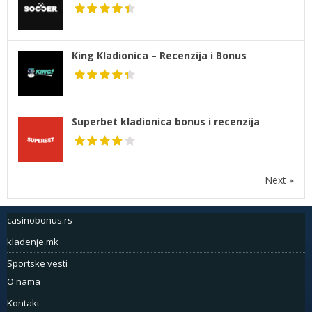
King Kladionica – Recenzija i Bonus
Superbet kladionica bonus i recenzija
Next »
casinobonus.rs
kladenje.mk
Sportske vesti
O nama
Kontakt