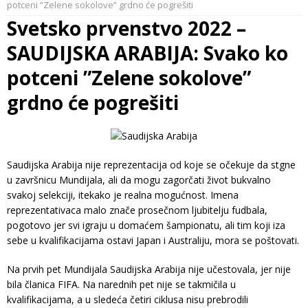
potceni ”Zelene sokolove” grdno će pogrešiti
Svetsko prvenstvo 2022 –
SAUDIJSKA ARABIJA: Svako ko
potceni ”Zelene sokolove”
grdno će pogrešiti
Saudijska Arabija nije reprezentacija od koje se očekuje da stgne
u završnicu Mundijala, ali da mogu zagorčati život bukvalno
svakoj selekciji, itekako je realna mogućnost. Imena
reprezentativaca malo znače prosečnom ljubitelju fudbala,
pogotovo jer svi igraju u domaćem šampionatu, ali tim koji iza
sebe u kvalifikacijama ostavi Japan i Australiju, mora se poštovati.
Na prvih pet Mundijala Saudijska Arabija nije učestovala, jer nije
bila članica FIFA. Na narednih pet nije se takmičila u
kvalifikacijama, a u sledeća četiri ciklusa nisu prebrodili