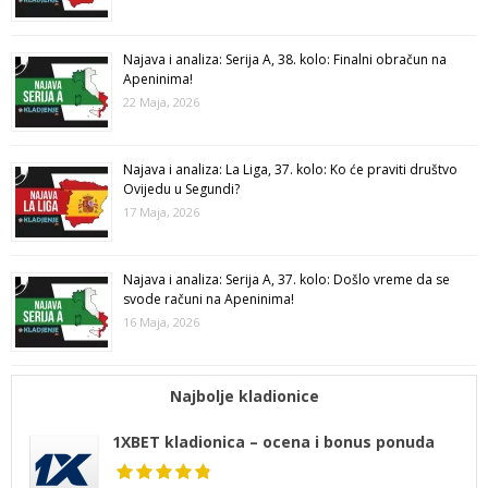
Najava i analiza: Serija A, 38. kolo: Finalni obračun na
Apeninima!
22 Maja, 2026
Najava i analiza: La Liga, 37. kolo: Ko će praviti društvo
Ovijedu u Segundi?
17 Maja, 2026
Najava i analiza: Serija A, 37. kolo: Došlo vreme da se
svode računi na Apeninima!
16 Maja, 2026
Najbolje kladionice
1XBET kladionica – ocena i bonus ponuda