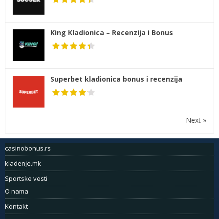
King Kladionica – Recenzija i Bonus
Superbet kladionica bonus i recenzija
Next »
casinobonus.rs
kladenje.mk
Sportske vesti
O nama
Kontakt