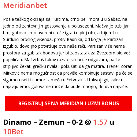
Meridianbet
Posle teškog okršaja sa Turcima, crno-beli moraju u Šabac, na
jedno od zahtevnijih gostovanja u polusezoni. Mačva je ozbiljan
tim, gotovo smo uvereni da će igrati u plej ofu, a trijumf u
Surdulici prošlog vikenda, protiv Radnika, od koga je Partizan
izgubio, dovoljno potvrđuje ove naše reči. Partizan više nema
prostora za gubitak bodova jer bi zaostatak za Zvezdom bio već
popriličan. Mačvi baš takav razvoj situacije odgovara, pa će
strpljivo čekati grešku rivala i pokušati da ga matira. Trener Zoran
Mirković nema mogućnost da previše kombinuje sastav, pa će se
sigurno osetiti i umor iz meča u četvrtak. U takvoj igri, kakvu
najavljujemo, golova ne može da bude mnogo, do dva najviše.
REGISTRUJ SE NA MERIDIAN I UZMI BONUS
Dinamo – Zemun – 0-2 @
1.57
u
10Bet