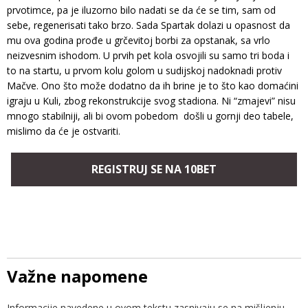
prvotimce, pa je iluzorno bilo nadati se da će se tim, sam od
sebe, regenerisati tako brzo. Sada Spartak dolazi u opasnost da
mu ova godina prođe u grčevitoj borbi za opstanak, sa vrlo
neizvesnim ishodom. U prvih pet kola osvojili su samo tri boda i
to na startu, u prvom kolu golom u sudijskoj nadoknadi protiv
Mačve. Ono što može dodatno da ih brine je to što kao domaćini
igraju u Kuli, zbog rekonstrukcije svog stadiona. Ni “zmajevi” nisu
mnogo stabilniji, ali bi ovom pobedom došli u gornji deo tabele,
mislimo da će je ostvariti.
REGISTRUJ SE NA 10BET
Važne napomene
Informacije navedene u ovom tekstu zasnivaju se na mišljenju