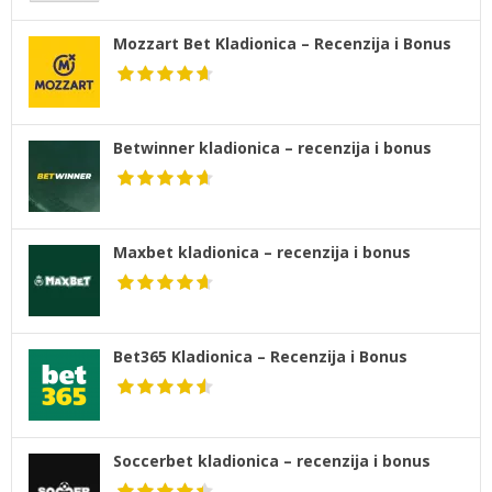
Mozzart Bet Kladionica – Recenzija i Bonus
Betwinner kladionica – recenzija i bonus
Maxbet kladionica – recenzija i bonus
Bet365 Kladionica – Recenzija i Bonus
Soccerbet kladionica – recenzija i bonus