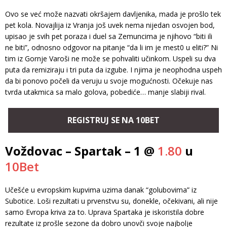
Ovo se već može nazvati okršajem davljenika, mada je prošlo tek
pet kola. Novajlija iz Vranja još uvek nema nijedan osvojen bod,
upisao je svih pet poraza i duel sa Zemuncima je njihovo “biti ili
ne biti”, odnosno odgovor na pitanje “da li im je mest0 u eliti?” Ni
tim iz Gornje Varoši ne može se pohvaliti učinkom. Uspeli su dva
puta da remiziraju i tri puta da izgube. I njima je neophodna uspeh
da bi ponovo počeli da veruju u svoje mogućnosti. Očekuje nas
tvrda utakmica sa malo golova, pobediće… manje slabiji rival.
REGISTRUJ SE NA 10BET
Voždovac – Spartak – 1 @
1.80
u
10Bet
Učešće u evropskim kupvima uzima danak “golubovima” iz
Subotice. Loši rezultati u prvenstvu su, donekle, očekivani, ali nije
samo Evropa kriva za to. Uprava Spartaka je iskoristila dobre
rezultate iz prošle sezone da dobro unovči svoje najbolje