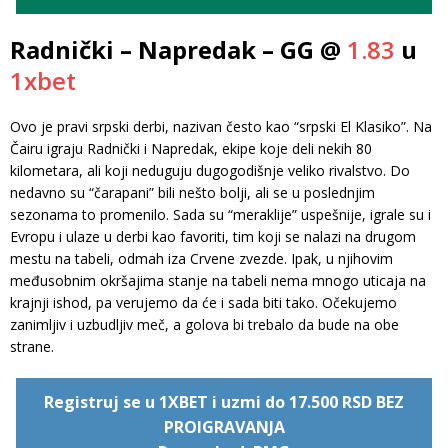
Radnički – Napredak – GG @
1.83
u
1xbet
Ovo je pravi srpski derbi, nazivan često kao “srpski El Klasiko”. Na
Čairu igraju Radnički i Napredak, ekipe koje deli nekih 80
kilometara, ali koji neduguju dugogodišnje veliko rivalstvo. Do
nedavno su “čarapani” bili nešto bolji, ali se u poslednjim
sezonama to promenilo. Sada su “meraklije” uspešnije, igrale su i
Evropu i ulaze u derbi kao favoriti, tim koji se nalazi na drugom
mestu na tabeli, odmah iza Crvene zvezde. Ipak, u njihovim
međusobnim okršajima stanje na tabeli nema mnogo uticaja na
krajnji ishod, pa verujemo da će i sada biti tako. Očekujemo
zanimljiv i uzbudljiv meč, a golova bi trebalo da bude na obe
strane.
Registruj se u 1XBET i uzmi do 17.500 RSD BEZ
PROIGRAVANJA