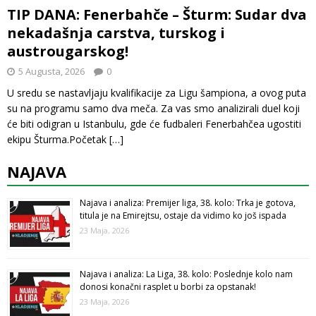
TIP DANA: Fenerbahče – Šturm: Sudar dva
nekadašnja carstva, turskog i
austrougarskog!
5 Augusta, 2026
0
U sredu se nastavljaju kvalifikacije za Ligu šampiona, a ovog puta
su na programu samo dva meča. Za vas smo analizirali duel koji
će biti odigran u Istanbulu, gde će fudbaleri Fenerbahčea ugostiti
ekipu Šturma.Početak
[…]
NAJAVA
Najava i analiza: Premijer liga, 38. kolo: Trka je gotova,
titula je na Emirejtsu, ostaje da vidimo ko još ispada
23 Maja, 2026
Najava i analiza: La Liga, 38. kolo: Poslednje kolo nam
donosi konačni rasplet u borbi za opstanak!
23 Maja, 2026