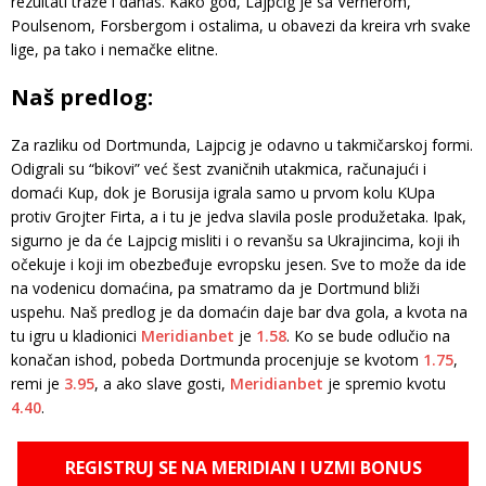
rezultati traže i danas. Kako god, Lajpcig je sa Vernerom,
Poulsenom, Forsbergom i ostalima, u obavezi da kreira vrh svake
lige, pa tako i nemačke elitne.
Naš predlog:
Za razliku od Dortmunda, Lajpcig je odavno u takmičarskoj formi.
Odigrali su “bikovi” već šest zvaničnih utakmica, računajući i
domaći Kup, dok je Borusija igrala samo u prvom kolu KUpa
protiv Grojter Firta, a i tu je jedva slavila posle produžetaka. Ipak,
sigurno je da će Lajpcig misliti i o revanšu sa Ukrajincima, koji ih
očekuje i koji im obezbeđuje evropsku jesen. Sve to može da ide
na vodenicu domaćina, pa smatramo da je Dortmund bliži
uspehu. Naš predlog je da domaćin daje bar dva gola, a kvota na
tu igru u kladionici
Meridianbet
je
1.58
. Ko se bude odlučio na
konačan ishod, pobeda Dortmunda procenjuje se kvotom
1.75
,
remi je
3.95
, a ako slave gosti,
Meridianbet
je spremio kvotu
4.40
.
REGISTRUJ SE NA MERIDIAN I UZMI BONUS