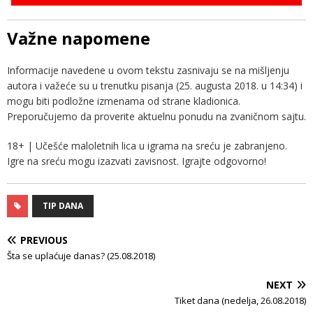
Važne napomene
Informacije navedene u ovom tekstu zasnivaju se na mišljenju
autora i važeće su u trenutku pisanja (25. augusta 2018. u 14:34) i
mogu biti podložne izmenama od strane kladionica.
Preporučujemo da proverite aktuelnu ponudu na zvaničnom sajtu.
18+ | Učešće maloletnih lica u igrama na sreću je zabranjeno.
Igre na sreću mogu izazvati zavisnost. Igrajte odgovorno!
TIP DANA
PREVIOUS
Šta se uplaćuje danas? (25.08.2018)
NEXT
Tiket dana (nedelja, 26.08.2018)