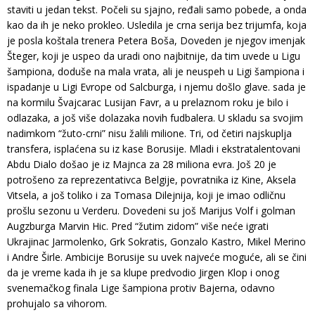
staviti u jedan tekst. Počeli su sjajno, ređali samo pobede, a onda
kao da ih je neko prokleo. Usledila je crna serija bez trijumfa, koja
je posla koštala trenera Petera Boša, Doveden je njegov imenjak
Šteger, koji je uspeo da uradi ono najbitnije, da tim uvede u Ligu
šampiona, doduše na mala vrata, ali je neuspeh u Ligi šampiona i
ispadanje u Ligi Evrope od Salcburga, i njemu došlo glave. sada je
na kormilu Švajcarac Lusijan Favr, a u prelaznom roku je bilo i
odlazaka, a još više dolazaka novih fudbalera. U skladu sa svojim
nadimkom “žuto-crni” nisu žalili milione. Tri, od četiri najskuplja
transfera, isplaćena su iz kase Borusije. Mladi i ekstratalentovani
Abdu Dialo došao je iz Majnca za 28 miliona evra. Još 20 je
potrošeno za reprezentativca Belgije, povratnika iz Kine, Aksela
Vitsela, a još toliko i za Tomasa Dilejnija, koji je imao odličnu
prošlu sezonu u Verderu. Dovedeni su još Marijus Volf i golman
Augzburga Marvin Hic. Pred “žutim zidom” više neće igrati
Ukrajinac Jarmolenko, Grk Sokratis, Gonzalo Kastro, Mikel Merino
i Andre Širle. Ambicije Borusije su uvek najveće moguće, ali se čini
da je vreme kada ih je sa klupe predvodio Jirgen Klop i onog
svenemačkog finala Lige šampiona protiv Bajerna, odavno
prohujalo sa vihorom.