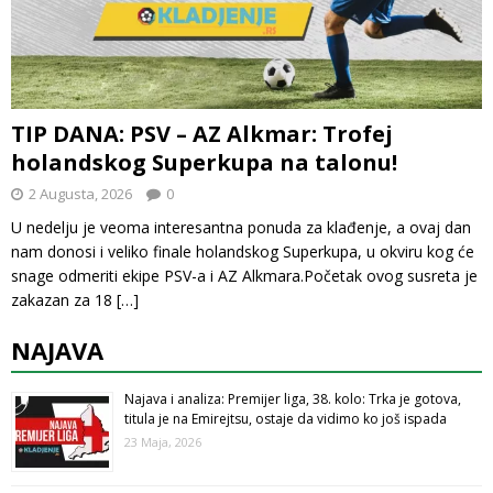
TIP DANA: PSV – AZ Alkmar: Trofej
holandskog Superkupa na talonu!
2 Augusta, 2026
0
U nedelju je veoma interesantna ponuda za klađenje, a ovaj dan
nam donosi i veliko finale holandskog Superkupa, u okviru kog će
snage odmeriti ekipe PSV-a i AZ Alkmara.Početak ovog susreta je
zakazan za 18
[…]
NAJAVA
Najava i analiza: Premijer liga, 38. kolo: Trka je gotova,
titula je na Emirejtsu, ostaje da vidimo ko još ispada
23 Maja, 2026