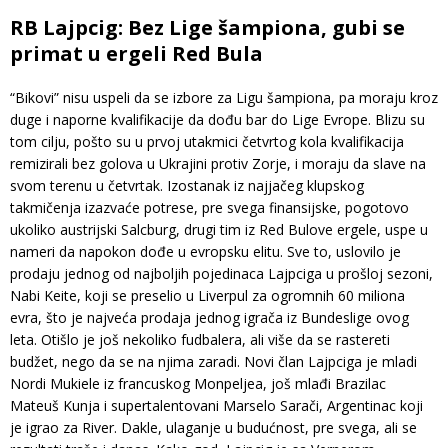
RB Lajpcig: Bez Lige šampiona, gubi se
primat u ergeli Red Bula
“Bikovi” nisu uspeli da se izbore za Ligu šampiona, pa moraju kroz
duge i naporne kvalifikacije da dođu bar do Lige Evrope. Blizu su
tom cilju, pošto su u prvoj utakmici četvrtog kola kvalifikacija
remizirali bez golova u Ukrajini protiv Zorje, i moraju da slave na
svom terenu u četvrtak. Izostanak iz najjačeg klupskog
takmičenja izazvaće potrese, pre svega finansijske, pogotovo
ukoliko austrijski Salcburg, drugi tim iz Red Bulove ergele, uspe u
nameri da napokon dođe u evropsku elitu. Sve to, uslovilo je
prodaju jednog od najboljih pojedinaca Lajpciga u prošloj sezoni,
Nabi Keite, koji se preselio u Liverpul za ogromnih 60 miliona
evra, što je najveća prodaja jednog igrača iz Bundeslige ovog
leta. Otišlo je još nekoliko fudbalera, ali više da se rastereti
budžet, nego da se na njima zaradi. Novi član Lajpciga je mladi
Nordi Mukiele iz francuskog Monpeljea, još mlađi Brazilac
Mateuš Kunja i supertalentovani Marselo Sarači, Argentinac koji
je igrao za River. Dakle, ulaganje u budućnost, pre svega, ali se