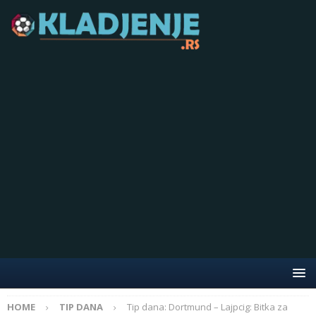
HOME
TIP DANA
Tip dana: Dortmund – Lajpcig: Bitka za