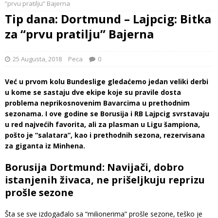
“prvu pratilju” Bajerna
Tip dana: Dortmund – Lajpcig: Bitka
za “prvu pratilju” Bajerna
25 Augusta, 2018
Peca
0
Već u prvom kolu Bundeslige gledaćemo jedan veliki derbi
u kome se sastaju dve ekipe koje su pravile dosta
problema neprikosnovenim Bavarcima u prethodnim
sezonama. I ove godine se Borusija i RB Lajpcig svrstavaju
u red najvećih favorita, ali za plasman u Ligu šampiona,
pošto je “salatara”, kao i prethodnih sezona, rezervisana
za giganta iz Minhena.
Borusija Dortmund: Navijači, dobro
istanjenih živaca, ne prišeljkuju reprizu
prošle sezone
Šta se sve izdogađalo sa “milionerima” prošle sezone, teško je